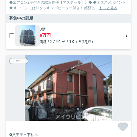
◆エアコン2基付きの駅近物件【アステールⅠ】◆ ◆オススメポイント
◆ キッチンにはIHクッキングヒーター付き！ 経済的...
もっと見る
募集中の部屋
3階
6万円
3階 / 27.91㎡ / 1K＋S(納戸)
アパート
八王子市下柚木