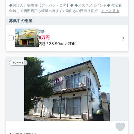
◆保証人不要物件【アーバン・コア】◆ ◆オススメポイント◆ 敷金礼
金無しで初期費用も軽減出来ます♪ 南向きの日当り良好...
もっと見る
募集中の部屋
2階
6万円
2階 / 38.90㎡ / 2DK
アパート