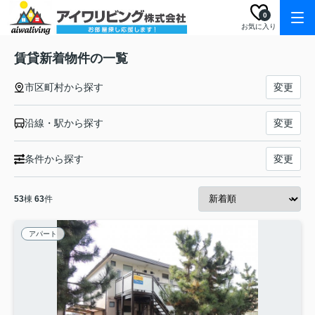
0
お気に入り
賃貸新着物件の一覧
市区町村から探す
変更
沿線・駅から探す
変更
条件から探す
変更
53
棟
63
件
アパート