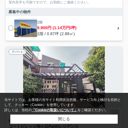
室内見学も可能ですので、お気軽にご連絡ください。
募集中の物件
1階
9,900円 (1.14万円/坪)
1階 / 0.87坪 (2.88㎡)
アパート
当サイトでは、お客様の当サイト利用状況把握、サービス向上検討を目的と
して、クッキー（Cookie）を使用しています。
詳しくは、当社の
「Cookieの取扱いについて」
をご確認ください。
閉じる
多摩市連光寺
コートビレッジ桜ヶ丘PartIIレジデンス