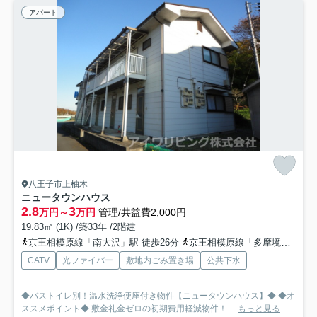
アパート
八王子市上柚木
ニュータウンハウス
2.8
3
万円～
万円
管理/共益費2,000円
19.83㎡ (1K) /築33年 /2階建
京王相模原線「南大沢」駅 徒歩26分
京王相模原線「多摩境」駅 徒歩36分
CATV
光ファイバー
敷地内ごみ置き場
公共下水
◆バストイレ別！温水洗浄便座付き物件【ニュータウンハウス】◆ ◆オ
ススメポイント◆ 敷金礼金ゼロの初期費用軽減物件！ ...
もっと見る