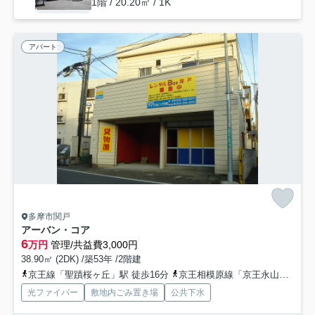
1階 / 20.20㎡ / 1K
アパート
多摩市関戸
アーバン・コア
6
万円
管理/共益費3,000円
38.90㎡ (2DK) /築53年 /2階建
京王線「聖蹟桜ヶ丘」駅 徒歩16分
京王相模原線「京王永山」駅 徒歩21分
光ファイバー
敷地内ごみ置き場
公共下水