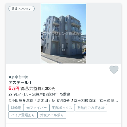
賃貸マンション
多摩市中沢
アステールⅠ
6
万円
管理/共益費2,000円
27.91㎡ (1K＋S(納戸)) /築34年 /5階建
小田急多摩線「唐木田」駅 徒歩3分
京王相模原線「京王多摩センター」駅 徒歩21分
駐輪場
光ファイバー
宅配ボックス
敷地内ごみ置き場
バイク置場あり
外観タイル張り