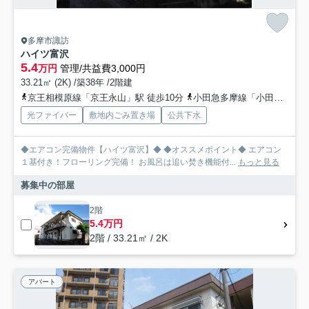
多摩市諏訪
ハイツ富沢
5.4
万円
管理/共益費3,000円
33.21㎡ (2K) /築38年 /2階建
京王相模原線「京王永山」駅 徒歩10分
小田急多摩線「小田急永山」駅 徒歩11分
光ファイバー
敷地内ごみ置き場
公共下水
◆エアコン完備物件【ハイツ富沢】◆ ◆オススメポイント◆ エアコン
１基付き！フローリング完備！ お風呂は追い焚き機能付...
もっと見る
募集中の部屋
2階
5.4万円
2階 / 33.21㎡ / 2K
アパート