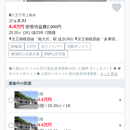
八王子市上柚木
ジュネスI
4.4
万円
管理/共益費2,000円
20.20㎡ (1K) /築23年 /2階建
京王相模原線「南大沢」駅 徒歩24分
京王相模原線「多摩境」駅 徒歩40分
駐輪場
CATV
光ファイバー
宅配ボックス
敷地内ごみ置き場
閑静な住宅地
◆人気のバストイレ別で温水洗浄便座が付いた物件【ジュネスⅠ】◆ ◆
オススメポイント◆ 人気のバストイレ別の温水洗浄便座...
もっと見る
募集中の部屋
1階
4.4万円
1階 / 20.20㎡ / 1K
1階
4.4万円