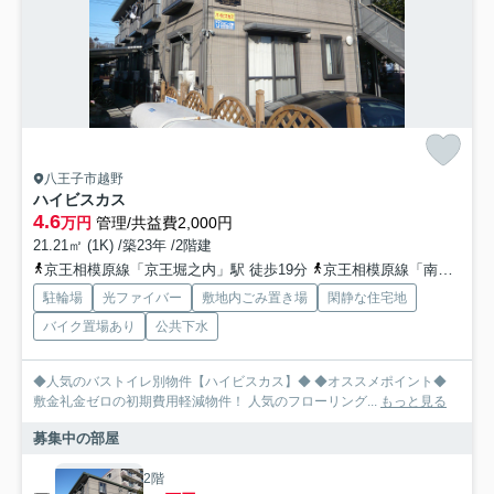
八王子市越野
ハイビスカス
4.6
万円
管理/共益費2,000円
21.21㎡ (1K) /築23年 /2階建
京王相模原線「京王堀之内」駅 徒歩19分
京王相模原線「南大沢」駅 徒歩31分
駐輪場
光ファイバー
敷地内ごみ置き場
閑静な住宅地
バイク置場あり
公共下水
◆人気のバストイレ別物件【ハイビスカス】◆ ◆オススメポイント◆
敷金礼金ゼロの初期費用軽減物件！ 人気のフローリング...
もっと見る
募集中の部屋
2階