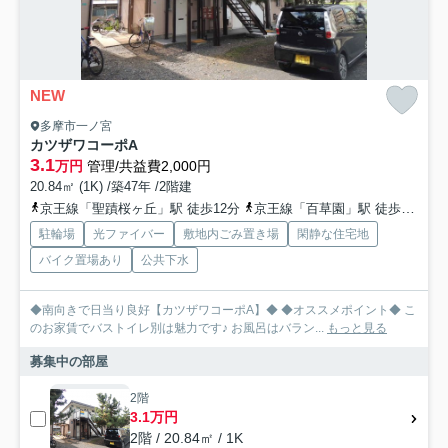
NEW
多摩市一ノ宮
カツザワコーポA
3.1
万円
管理/共益費2,000円
20.84㎡ (1K) /築47年 /2階建
京王線「聖蹟桜ヶ丘」駅 徒歩12分
京王線「百草園」駅 徒歩20分
駐輪場
光ファイバー
敷地内ごみ置き場
閑静な住宅地
バイク置場あり
公共下水
◆南向きで日当り良好【カツザワコーポA】◆ ◆オススメポイント◆ こ
のお家賃でバストイレ別は魅力です♪ お風呂はバラン...
もっと見る
募集中の部屋
2階
3.1万円
2階 / 20.84㎡ / 1K