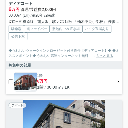
ディアコート
6
万円
管理/共益費2,000円
30.00㎡ (1K) /築20年 /2階建
京王相模原線「南大沢」駅 バス12分 「柚木中央小学校」 停歩2分
駐輪場
光ファイバー
敷地内ごみ置き場
バイク置場あり
公共下水
◆うれしいウォークインクローゼット付き物件【ディアコート】◆ ◆オ
ススメポイント◆ うれしい高速インターネット無料！ ...
もっと見る
募集中の部屋
1階
6万円
1階 / 30.00㎡ / 1K
アパート