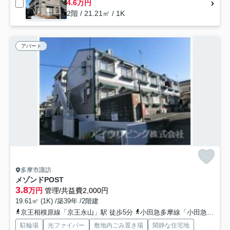
4.6万円
2階 / 21.21㎡ / 1K
アパート
多摩市諏訪
メゾンドPOST
3.8
万円
管理/共益費2,000円
19.61㎡ (1K) /築39年 /2階建
京王相模原線「京王永山」駅 徒歩5分
小田急多摩線「小田急永山」駅 徒歩5分
駐輪場
光ファイバー
敷地内ごみ置き場
閑静な住宅地