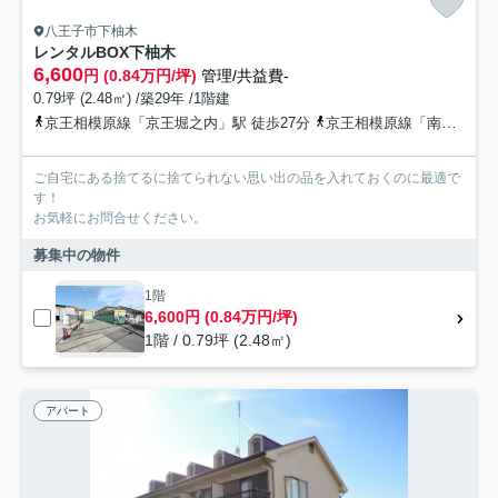
八王子市下柚木
レンタルBOX下柚木
6,600
円 (0.84万円/坪)
管理/共益費-
0.79坪 (2.48㎡) /築29年 /1階建
京王相模原線「京王堀之内」駅 徒歩27分
京王相模原線「南大沢」駅 徒歩31分
ご自宅にある捨てるに捨てられない思い出の品を入れておくのに最適で
す！
お気軽にお問合せください。
募集中の物件
1階
6,600円 (0.84万円/坪)
1階 / 0.79坪 (2.48㎡)
アパート