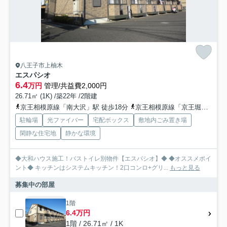
八王子市上柚木
エスパシオ
6.4
万円
管理/共益費2,000円
26.71㎡ (1K) /築22年 /2階建
京王相模原線「南大沢」駅 徒歩18分
京王相模原線「京王堀之内」駅 徒歩37分
駐輪場
光ファイバー
宅配ボックス
敷地内ごみ置き場
閑静な住宅地
静かな環境
◆大和ハウス施工！バストイレ別物件【エスパシオ】◆ ◆オススメポイ
ント◆ キッチンはシステムキッチン！2口コンロ+グリ...
もっと見る
募集中の部屋
1階
6.4万円
1階 / 26.71㎡ / 1K