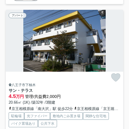
アパート
八王子市下柚木
サン・テラス
4.5
万円
管理/共益費2,000円
20.66㎡ (1K) /築32年 /3階建
京王相模原線「南大沢」駅 徒歩22分
京王相模原線「京王堀之内」駅 徒歩28分
駐輪場
光ファイバー
敷地内ごみ置き場
閑静な住宅地
バイク置場あり
公共下水