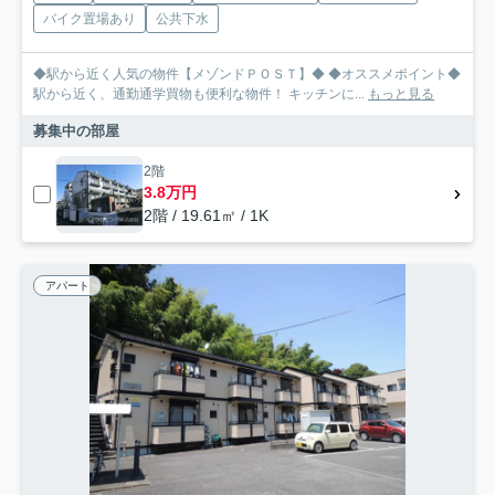
バイク置場あり
公共下水
◆駅から近く人気の物件【メゾンドＰＯＳＴ】◆ ◆オススメポイント◆
駅から近く、通勤通学買物も便利な物件！ キッチンに...
もっと見る
募集中の部屋
2階
3.8万円
2階 / 19.61㎡ / 1K
アパート