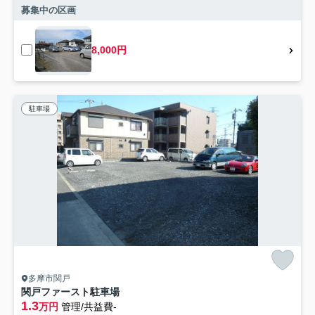
募集中の区画
8,000円
駐車場
多摩市関戸
関戸ファースト駐車場
1.3
万円
管理/共益費-