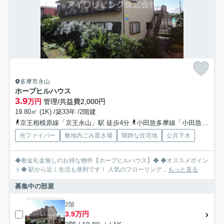
多摩市永山
ホープヒルハウス
3.9
万円
管理/共益費2,000円
19.80㎡ (1K) /築33年 /2階建
京王相模原線「京王永山」駅 徒歩4分
小田急多摩線「小田急永山」駅 徒歩4分
光ファイバー
敷地内ごみ置き場
閑静な住宅地
公共下水
◆敷金礼金無しのお得な物件【ホープヒルハウス】◆ ◆オススメポイン
ト◆ 駅から近く生活も便利です！ 人気のフローリング...
もっと見る
募集中の部屋
2階
3.9万円