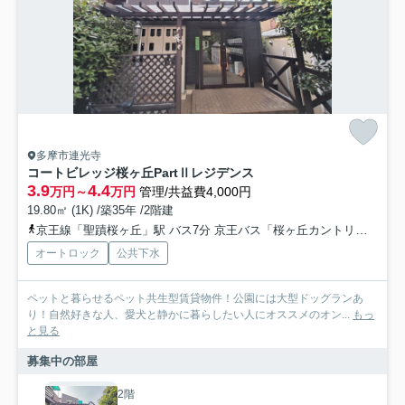
多摩市連光寺
コートビレッジ桜ヶ丘PartⅡレジデンス
3.9
4.4
万円～
万円
管理/共益費4,000円
19.80㎡ (1K) /築35年 /2階建
京王線「聖蹟桜ヶ丘」駅 バス7分 京王バス「桜ヶ丘カントリークラブ」 停歩1分
オートロック
公共下水
ペットと暮らせるペット共生型賃貸物件！公園には大型ドッグランあ
り！自然好きな人、愛犬と静かに暮らしたい人にオススメのオン...
もっ
と見る
募集中の部屋
2階