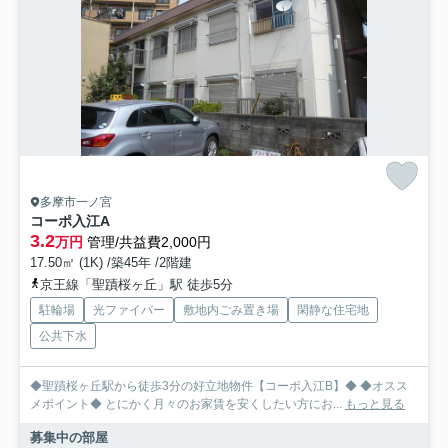
多摩市一ノ宮
コーポ入江A
3.2
万円
管理/共益費2,000円
17.50㎡ (1K) /築45年 /2階建
京王線「聖蹟桜ヶ丘」駅 徒歩5分
駐輪場
光ファイバー
敷地内ごみ置き場
閑静な住宅地
公共下水
◆聖蹟桜ヶ丘駅から徒歩3分の好立地物件【コーポ入江B】◆ ◆オスス
メポイント◆ とにかく月々のお家賃を安くしたい方にお...
もっと見る
募集中の部屋