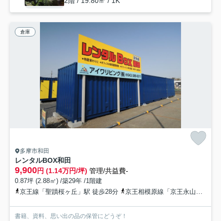
2階 / 19.80㎡ / 1K
倉庫
多摩市和田
レンタルBOX和田
9,900
円 (1.14万円/坪)
管理/共益費-
0.87坪 (2.88㎡) /築29年 /1階建
京王線「聖蹟桜ヶ丘」駅 徒歩28分
京王相模原線「京王永山」駅 徒歩26分
書籍、資料、思い出の品の保管にどうぞ！