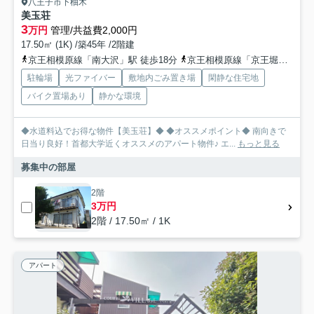
八王子市下柚木
美玉荘
3
万円
管理/共益費2,000円
17.50㎡ (1K) /築45年 /2階建
京王相模原線「南大沢」駅 徒歩18分
京王相模原線「京王堀之内」駅 徒歩30分
駐輪場
光ファイバー
敷地内ごみ置き場
閑静な住宅地
バイク置場あり
静かな環境
◆水道料込でお得な物件【美玉荘】◆ ◆オススメポイント◆ 南向きで
日当り良好！首都大学近くオススメのアパート物件♪ エ...
もっと見る
募集中の部屋
2階
3万円
2階 / 17.50㎡ / 1K
アパート