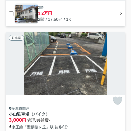
2階
3.2万円
2階 / 17.50㎡ / 1K
駐車場
多摩市関戸
小山駐車場（バイク）
3,000
円
管理/共益費-
京王線「聖蹟桜ヶ丘」駅 徒歩6分