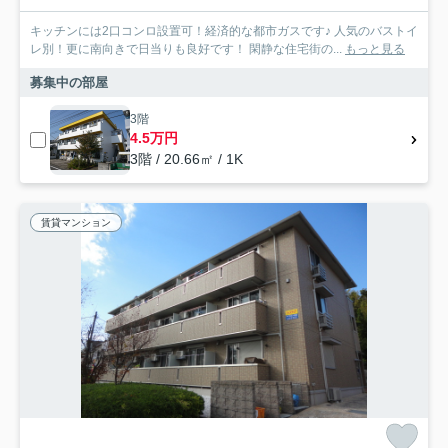
キッチンには2口コンロ設置可！経済的な都市ガスです♪ 人気のバストイ
レ別！更に南向きで日当りも良好です！ 閑静な住宅街の...
もっと見る
募集中の部屋
3階
4.5万円
3階 / 20.66㎡ / 1K
賃貸マンション