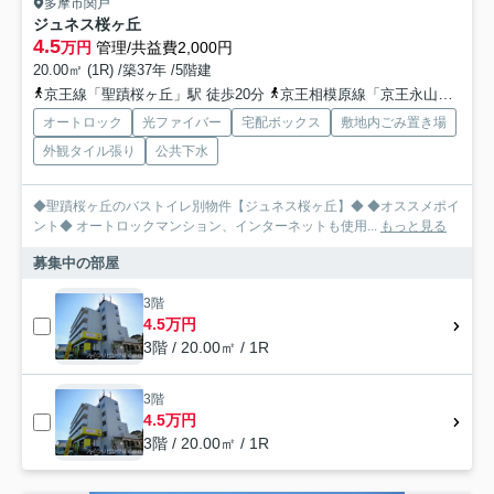
多摩市関戸
ジュネス桜ヶ丘
4.5
万円
管理/共益費2,000円
20.00㎡ (1R) /築37年 /5階建
京王線「聖蹟桜ヶ丘」駅 徒歩20分
京王相模原線「京王永山」駅 徒歩18分
オートロック
光ファイバー
宅配ボックス
敷地内ごみ置き場
外観タイル張り
公共下水
◆聖蹟桜ヶ丘のバストイレ別物件【ジュネス桜ヶ丘】◆ ◆オススメポイ
ント◆ オートロックマンション、インターネットも使用...
もっと見る
募集中の部屋
3階
4.5万円
3階 / 20.00㎡ / 1R
3階
4.5万円
3階 / 20.00㎡ / 1R