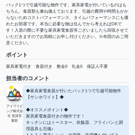
バック1つで引越可能な物件です。家具家電が付いているのはも
ちろん、食器類も兼ね備えております。引越の費用や時間もかか
らないためコストパフォーマンス、タイムパフォーマンスにも優
れたお部屋です。本当に必要な物は住んでから考えればOKで
す！入居の際に不要な家具家電食器等ございましたら回収させて
いただきますのでお気軽にお申し付けください。※布団のみご用
意ください。
ポイント
家具家電付き
食器付き
敷金0
礼金0
保証人不要
担当者のコメント
◆家具家電食器が付いたバック1つで引越可能物件
【サンホワイト】◆
アイワリビ
◆オススメポイント◆
ング株式会
家具家電食器付きの物件です！
社 賃貸営
業部
キッチンにはトースター、炊飯器、フライパンと調
理器具も完備♪