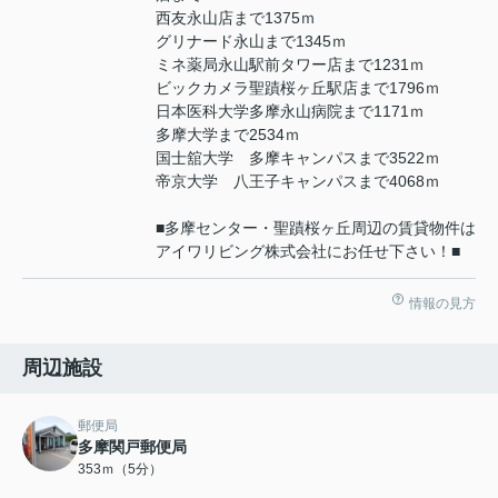
西友永山店まで1375ｍ
グリナード永山まで1345ｍ
ミネ薬局永山駅前タワー店まで1231ｍ
ビックカメラ聖蹟桜ヶ丘駅店まで1796ｍ
日本医科大学多摩永山病院まで1171ｍ
多摩大学まで2534ｍ
国士舘大学 多摩キャンパスまで3522ｍ
帝京大学 八王子キャンパスまで4068ｍ
■多摩センター・聖蹟桜ヶ丘周辺の賃貸物件は
アイワリビング株式会社にお任せ下さい！■
情報の見方
周辺施設
郵便局
多摩関戸郵便局
353ｍ（5分）