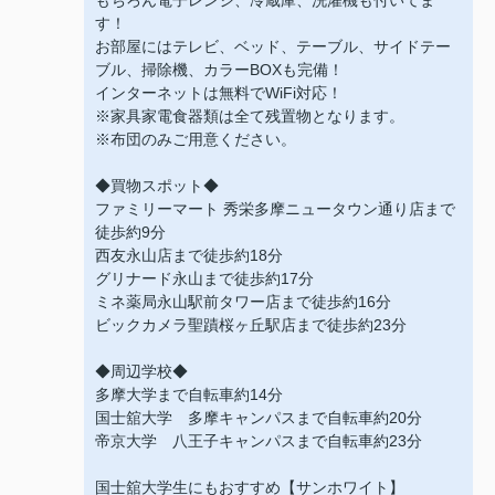
もちろん電子レンジ、冷蔵庫、洗濯機も付いてま
す！
お部屋にはテレビ、ベッド、テーブル、サイドテー
ブル、掃除機、カラーBOXも完備！
インターネットは無料でWiFi対応！
※家具家電食器類は全て残置物となります。
※布団のみご用意ください。
◆買物スポット◆
ファミリーマート 秀栄多摩ニュータウン通り店まで
徒歩約9分
西友永山店まで徒歩約18分
グリナード永山まで徒歩約17分
ミネ薬局永山駅前タワー店まで徒歩約16分
ビックカメラ聖蹟桜ヶ丘駅店まで徒歩約23分
◆周辺学校◆
多摩大学まで自転車約14分
国士舘大学 多摩キャンパスまで自転車約20分
帝京大学 八王子キャンパスまで自転車約23分
国士舘大学生にもおすすめ【サンホワイト】