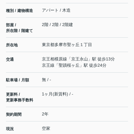
アパート / 木造
種別 / 建物構造
2階 / 2階 / 2階建
部屋 /
所在階 / 階建て
東京都
多摩市
聖ヶ丘
１丁目
所在地
京王相模原線
「
京王永山
」駅 徒歩13分
交通
京王線
「
聖蹟桜ヶ丘
」駅 徒歩24分
無 / -
駐車場 / 月額
1ヶ月(新賃料) / -
更新料 /
更新事務手数料
2年
契約期間
空家
現況