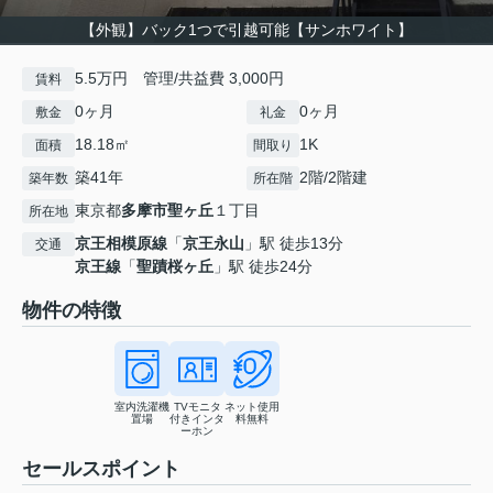
【外観】バック1つで引越可能【サンホワイト】
5.5万円 管理/共益費 3,000円
賃料
0ヶ月
0ヶ月
敷金
礼金
18.18㎡
1K
面積
間取り
築41年
2階/2階建
築年数
所在階
東京都
多摩市
聖ヶ丘
１丁目
所在地
京王相模原線
「
京王永山
」駅 徒歩13分
交通
京王線
「
聖蹟桜ヶ丘
」駅 徒歩24分
物件の特徴
室内洗濯機
TVモニタ
ネット使用
置場
付きインタ
料無料
ーホン
セールスポイント