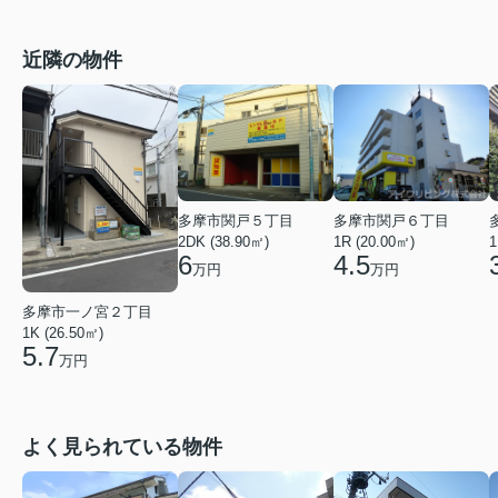
近隣の物件
多摩市関戸５丁目
多摩市関戸６丁目
2DK (38.90㎡)
1R (20.00㎡)
1
6
4.5
万円
万円
多摩市一ノ宮２丁目
1K (26.50㎡)
5.7
万円
よく見られている物件