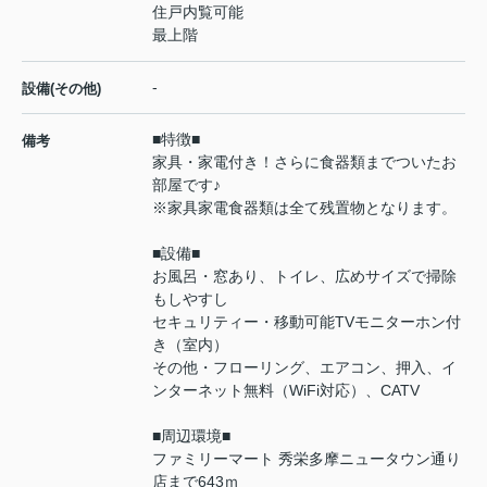
住戸内覧可能
最上階
-
設備(その他)
■特徴■
備考
家具・家電付き！さらに食器類までついたお
部屋です♪
※家具家電食器類は全て残置物となります。
■設備■
お風呂・窓あり、トイレ、広めサイズで掃除
もしやすし
セキュリティー・移動可能TVモニターホン付
き（室内）
その他・フローリング、エアコン、押入、イ
ンターネット無料（WiFi対応）、CATV
■周辺環境■
ファミリーマート 秀栄多摩ニュータウン通り
店まで643ｍ