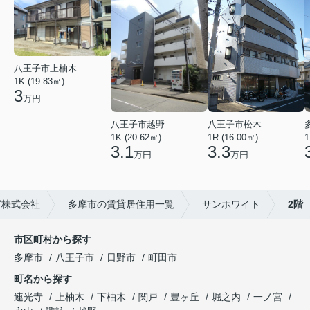
八王子市上柚木
1K (19.83㎡)
3
万円
八王子市越野
八王子市松木
1K (20.62㎡)
1R (16.00㎡)
1
3.1
3.3
万円
万円
グ株式会社
多摩市の賃貸居住用一覧
サンホワイト
2階
市区町村から探す
多摩市
八王子市
日野市
町田市
町名から探す
連光寺
上柚木
下柚木
関戸
豊ヶ丘
堀之内
一ノ宮