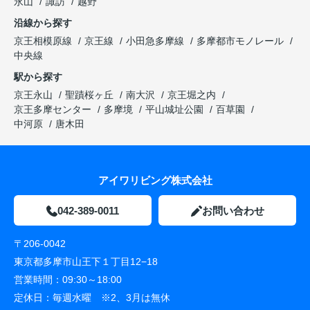
永山
諏訪
越野
沿線から探す
京王相模原線
京王線
小田急多摩線
多摩都市モノレール
中央線
駅から探す
京王永山
聖蹟桜ヶ丘
南大沢
京王堀之内
京王多摩センター
多摩境
平山城址公園
百草園
中河原
唐木田
アイワリビング株式会社
042-389-0011
お問い合わせ
〒206-0042
東京都多摩市山王下１丁目12−18
営業時間：
09:30～18:00
定休日：
毎週水曜 ※2、3月は無休