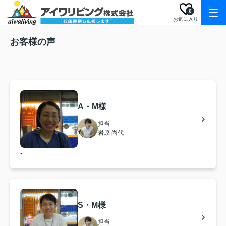
0
お気に入り
お客様の声
A・M様
担当
岩原 尚代
-
S・M様
担当