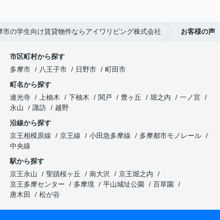
摩市の学生向け賃貸物件ならアイワリビング株式会社
お客様の声
市区町村から探す
多摩市
八王子市
日野市
町田市
町名から探す
連光寺
上柚木
下柚木
関戸
豊ヶ丘
堀之内
一ノ宮
永山
諏訪
越野
沿線から探す
京王相模原線
京王線
小田急多摩線
多摩都市モノレール
中央線
駅から探す
京王永山
聖蹟桜ヶ丘
南大沢
京王堀之内
京王多摩センター
多摩境
平山城址公園
百草園
唐木田
松が谷