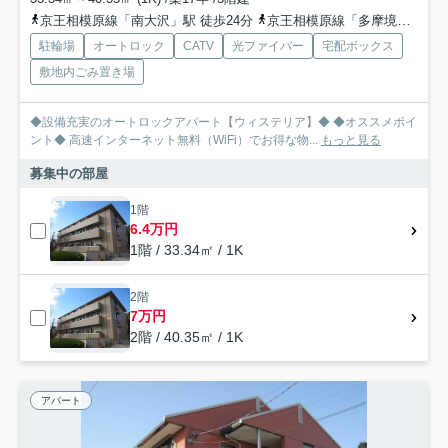
京王相模原線「南大沢」駅 徒歩24分
京王相模原線「多摩境」駅 徒歩37分
駐輪場
オートロック
CATV
光ファイバー
宅配ボックス
敷地内ごみ置き場
◆設備充実のオートロックアパート【ウィステリア】◆ ◆オススメポイ
ント◆ 高速インターネット無料（WiFi）でお得な物...
もっと見る
募集中の部屋
1階
6.4万円
1階 / 33.34㎡ / 1K
2階
7万円
2階 / 40.35㎡ / 1K
アパート