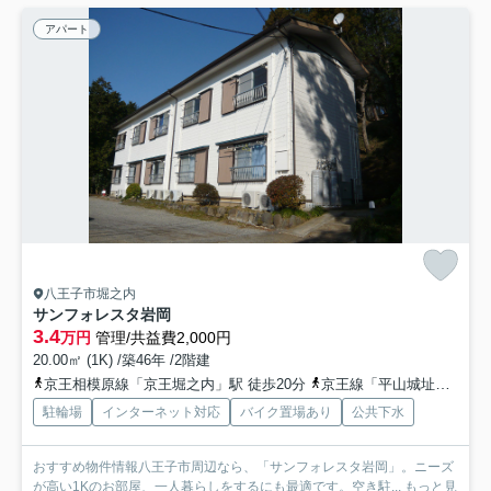
アパート
八王子市堀之内
サンフォレスタ岩岡
3.4
万円
管理/共益費2,000円
20.00㎡ (1K) /築46年 /2階建
京王相模原線「京王堀之内」駅 徒歩20分
京王線「平山城址公園」駅 徒歩29分
駐輪場
インターネット対応
バイク置場あり
公共下水
おすすめ物件情報八王子市周辺なら、「サンフォレスタ岩岡」。ニーズ
が高い1Kのお部屋、一人暮らしをするにも最適です。空き駐...
もっと見