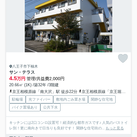
八王子市下柚木
サン・テラス
4.5
万円
管理/共益費2,000円
20.66㎡ (1K) /築32年 /3階建
京王相模原線「南大沢」駅 徒歩22分
京王相模原線「京王堀之内」駅 徒歩28分
駐輪場
光ファイバー
敷地内ごみ置き場
閑静な住宅地
バイク置場あり
公共下水
キッチンには2口コンロ設置可！経済的な都市ガスです♪ 人気のバストイ
レ別！更に南向きで日当りも良好です！ 閑静な住宅街の...
もっと見る