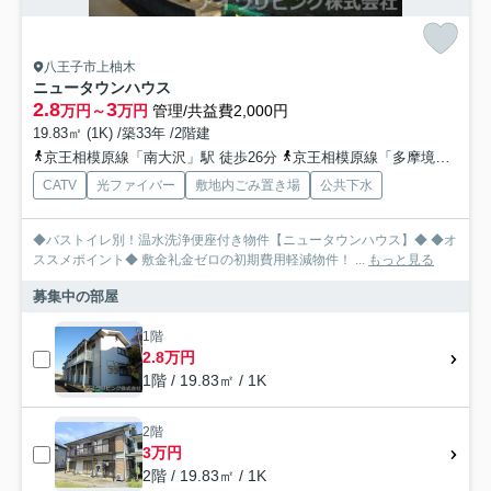
八王子市上柚木
ニュータウンハウス
2.8
3
万円～
万円
管理/共益費2,000円
19.83㎡ (1K) /築33年 /2階建
京王相模原線「南大沢」駅 徒歩26分
京王相模原線「多摩境」駅 徒歩36分
CATV
光ファイバー
敷地内ごみ置き場
公共下水
◆バストイレ別！温水洗浄便座付き物件【ニュータウンハウス】◆ ◆オ
ススメポイント◆ 敷金礼金ゼロの初期費用軽減物件！ ...
もっと見る
募集中の部屋
1階
2.8万円
1階 / 19.83㎡ / 1K
2階
3万円
2階 / 19.83㎡ / 1K