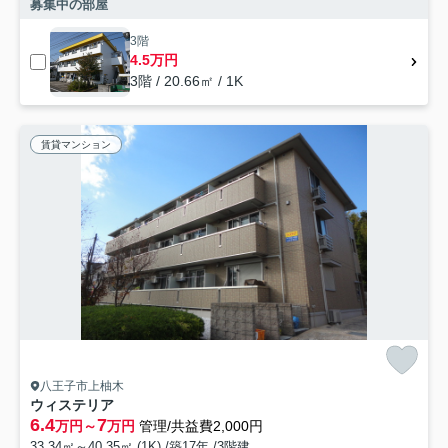
募集中の部屋
3階
4.5万円
3階 / 20.66㎡ / 1K
賃貸マンション
八王子市上柚木
ウィステリア
6.4
7
万円～
万円
管理/共益費2,000円
33.34㎡～40.35㎡ (1K) /築17年 /3階建