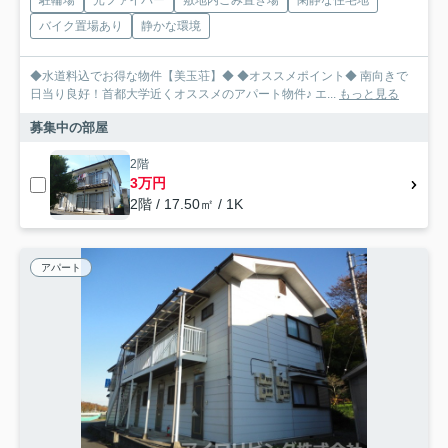
駐輪場
光ファイバー
敷地内ごみ置き場
閑静な住宅地
バイク置場あり
静かな環境
◆水道料込でお得な物件【美玉荘】◆ ◆オススメポイント◆ 南向きで
日当り良好！首都大学近くオススメのアパート物件♪ エ...
もっと見る
募集中の部屋
2階
3万円
2階 / 17.50㎡ / 1K
アパート