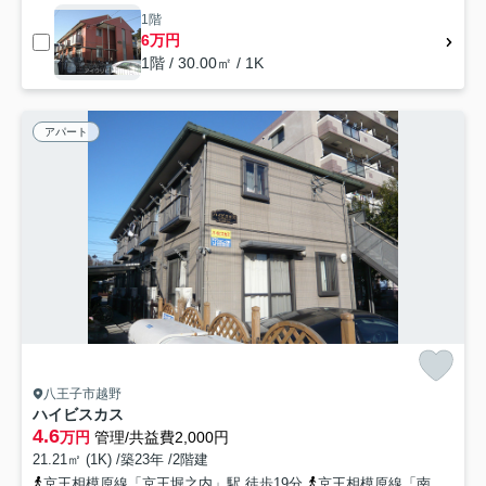
1階
6万円
1階 / 30.00㎡ / 1K
アパート
八王子市越野
ハイビスカス
4.6
万円
管理/共益費2,000円
21.21㎡ (1K) /築23年 /2階建
京王相模原線「京王堀之内」駅 徒歩19分
京王相模原線「南大沢」駅 徒歩31分