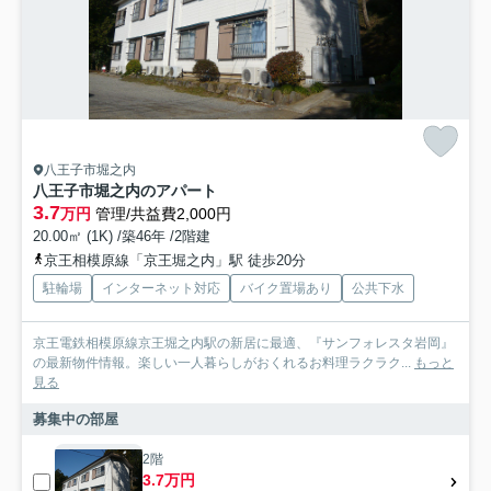
八王子市堀之内
八王子市堀之内のアパート
3.7
万円
管理/共益費2,000円
20.00㎡ (1K) /築46年 /2階建
京王相模原線「京王堀之内」駅 徒歩20分
駐輪場
インターネット対応
バイク置場あり
公共下水
京王電鉄相模原線京王堀之内駅の新居に最適、『サンフォレスタ岩岡』
の最新物件情報。楽しい一人暮らしがおくれるお料理ラクラク...
もっと
見る
募集中の部屋
2階
3.7万円