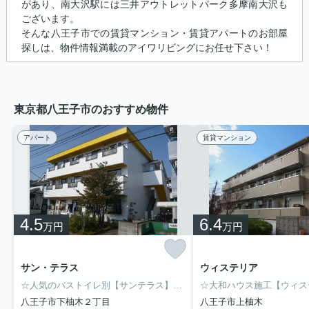
があり、南大沢駅には三井アウトレットパーク多摩南大沢も
ございます。
そんな八王子市での賃貸マンション・賃貸アパートのお部屋
探しは、物件情報満載のアイワリビングにお任せ下さい！
東京都八王子市のおすすめ物件
アパート
賃貸マンション
4.5
6.4
万円
万円
サン・テラス
ウィステリア
☆人気のバストイレ別【サンテラス】☆南向きで日当りも良好☆インターネット無料☆都立大生にオススメの物件☆クローゼット完備☆TVモニターホン付き☆敷金礼金ゼロ☆南大沢のお部屋探しは物件情報満載のアイワリビング株式会社にお任せ下さい！1人暮し用物件からファミリー物件まで幅広く賃貸物件を取り扱っております♪京王相模原線「京王多摩センター駅」から徒歩6分！住所：東京都多摩市山王下1-12-18☆
八王子市下柚木２丁目
八王子市上柚木