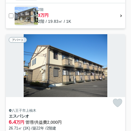
2階
3万円
2階 / 19.83㎡ / 1K
アパート
八王子市上柚木
エスパシオ
6.4
万円
管理/共益費2,000円
26.71㎡ (1K) /築22年 /2階建