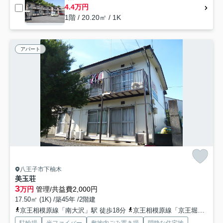
4.4万円
1階 / 20.20㎡ / 1K
アパート
八王子市下柚木
美玉荘
3
万円
管理/共益費2,000円
17.50㎡ (1K) /築45年 /2階建
京王相模原線「南大沢」駅 徒歩18分
京王相模原線「京王堀之内」駅 徒歩30分