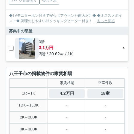
バイク置場あり
公共下水
◆TVモニターホン付きで安心【アヴァンセ南大沢】◆ ◆オススメポイ
ント◆ 調理のしやすいIHクッキングヒーター付き！ ...
もっと見る
募集中の部屋
3階
3.1万円
3階 / 20.62㎡ / 1K
八王子市の掲載物件の家賃相場
家賃相場
空室件数
4.2万円
18室
1R～1K
-
-
1DK～1LDK
-
-
2K～2LDK
-
-
3K～3LDK