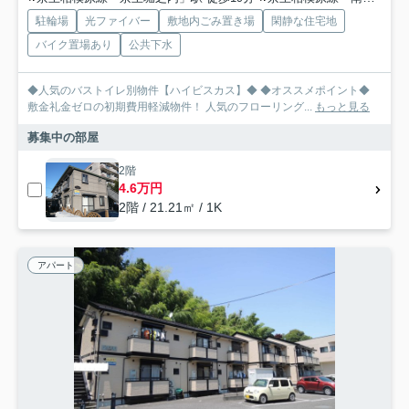
駐輪場
光ファイバー
敷地内ごみ置き場
閑静な住宅地
バイク置場あり
公共下水
◆人気のバストイレ別物件【ハイビスカス】◆ ◆オススメポイント◆
敷金礼金ゼロの初期費用軽減物件！ 人気のフローリング...
もっと見る
募集中の部屋
2階
4.6万円
2階 / 21.21㎡ / 1K
アパート