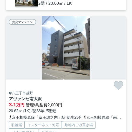
2階 / 20.00㎡ / 1K
賃貸マンション
八王子市越野
アヴァンセ南大沢
3.1
万円
管理/共益費2,000円
20.62㎡ (1K) /築38年 /5階建
京王相模原線「京王堀之内」駅 徒歩23分
京王相模原線「南大沢」駅 徒歩33分
駐輪場
インターネット対応
敷地内ごみ置き場