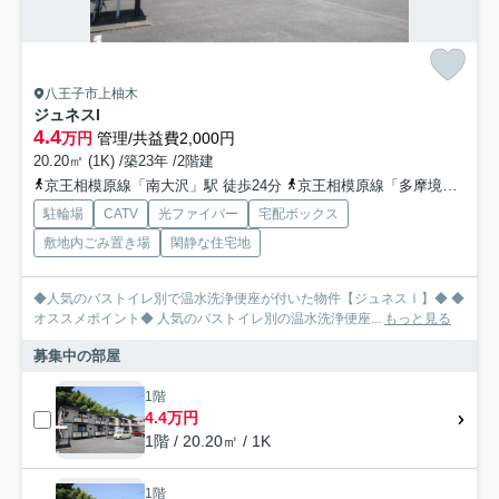
八王子市上柚木
ジュネスI
4.4
万円
管理/共益費2,000円
20.20㎡ (1K) /築23年 /2階建
京王相模原線「南大沢」駅 徒歩24分
京王相模原線「多摩境」駅 徒歩40分
駐輪場
CATV
光ファイバー
宅配ボックス
敷地内ごみ置き場
閑静な住宅地
◆人気のバストイレ別で温水洗浄便座が付いた物件【ジュネスⅠ】◆ ◆
オススメポイント◆ 人気のバストイレ別の温水洗浄便座...
もっと見る
募集中の部屋
1階
4.4万円
1階 / 20.20㎡ / 1K
1階