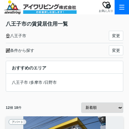
0
お気に入り
八王子市の賃貸居住用一覧
八王子市
変更
条件から探す
変更
おすすめのエリア
八王子市
/
多摩市
/
日野市
12
棟
18
件
アパート