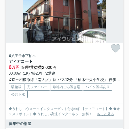
八王子市下柚木
ディアコート
6
万円
管理/共益費2,000円
30.00㎡ (1K) /築20年 /2階建
京王相模原線「南大沢」駅 バス12分 「柚木中央小学校」 停歩2分
駐輪場
光ファイバー
敷地内ごみ置き場
バイク置場あり
公共下水
◆うれしいウォークインクローゼット付き物件【ディアコート】◆ ◆オ
ススメポイント◆ うれしい高速インターネット無料！ ...
もっと見る
募集中の部屋