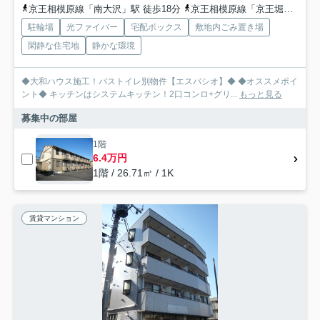
京王相模原線「南大沢」駅 徒歩18分
京王相模原線「京王堀之内」駅 徒歩37分
駐輪場
光ファイバー
宅配ボックス
敷地内ごみ置き場
閑静な住宅地
静かな環境
◆大和ハウス施工！バストイレ別物件【エスパシオ】◆ ◆オススメポイ
ント◆ キッチンはシステムキッチン！2口コンロ+グリ...
もっと見る
募集中の部屋
1階
6.4万円
1階 / 26.71㎡ / 1K
賃貸マンション