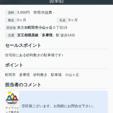
【駐車場】
3,000円 管理/共益費 -
賃料
0ヶ月
0ヶ月
敷金
礼金
東京都
町田市
小山ヶ丘
５丁目19
所在地
京王相模原線
「
多摩境
」駅 徒歩14分
交通
セールスポイント
住宅街にある砂利敷きの駐車場です♪
ポイント
町田市
多摩境
砂利敷き
駐車場
小山ヶ丘
担当者のコメント
空区画ございます。お気軽にお問合せ下さい。
アイワリビ
ング株式会