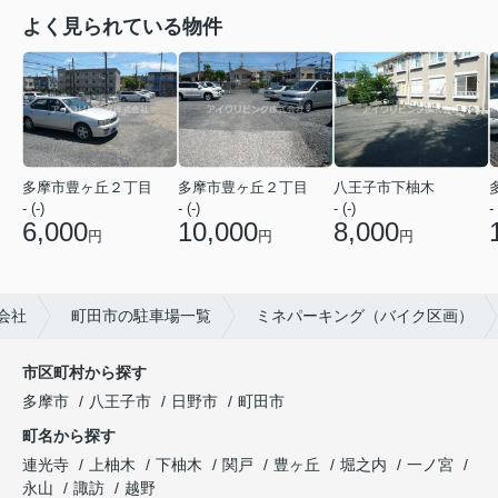
よく見られている物件
多摩市豊ヶ丘２丁目
多摩市豊ヶ丘２丁目
八王子市下柚木
- (-)
- (-)
- (-)
- 
6,000
10,000
8,000
円
円
円
会社
町田市の駐車場一覧
ミネパーキング（バイク区画）
市区町村から探す
多摩市
八王子市
日野市
町田市
町名から探す
連光寺
上柚木
下柚木
関戸
豊ヶ丘
堀之内
一ノ宮
永山
諏訪
越野