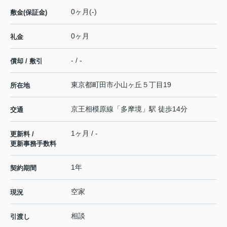
0ヶ月(-)
敷金(保証金)
0ヶ月
礼金
- / -
償却 / 敷引
東京都
町田市
小山ヶ丘
５丁目19
所在地
京王相模原線
「
多摩境
」駅 徒歩14分
交通
1ヶ月 / -
更新料 /
更新事務手数料
1年
契約期間
空家
現況
相談
引渡し