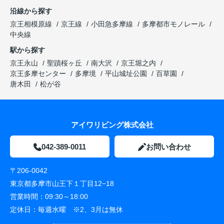
沿線から探す
京王相模原線
京王線
小田急多摩線
多摩都市モノレール
中央線
駅から探す
京王永山
聖蹟桜ヶ丘
南大沢
京王堀之内
京王多摩センター
多摩境
平山城址公園
百草園
唐木田
松が谷
アイワリビング株式会社
042-389-0011
お問い合わせ
〒206-0042
東京都多摩市山王下１丁目12−18
営業時間：
09:30～18:00
定休日：
毎週水曜 ※2、3月は無休