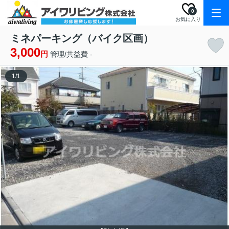
0
お気に入り
ミネパーキング（バイク区画）
3,000
円
管理/共益費 -
1
/
1