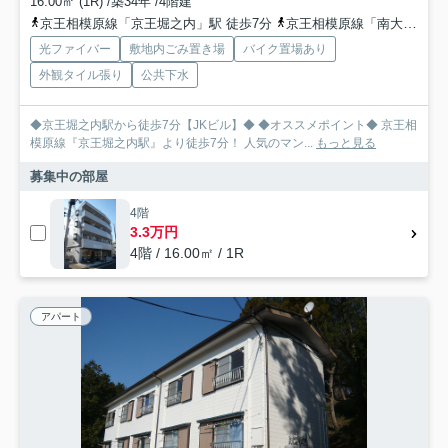
16.00㎡ (1R) /築34年 /4階建
京王相模原線「京王堀之内」駅 徒歩7分
京王相模原線「南大沢」駅 徒歩24分
光ファイバー
敷地内ごみ置き場
バイク置場あり
外観タイル張り
公共下水
◆京王堀之内駅から徒歩7分【JKビル】◆ ◆オススメポイント◆ 京王相
模原線『京王堀之内駅』より徒歩7分！ 人気のマン...
もっと見る
募集中の部屋
4階
3.3万円
4階 / 16.00㎡ / 1R
アパート