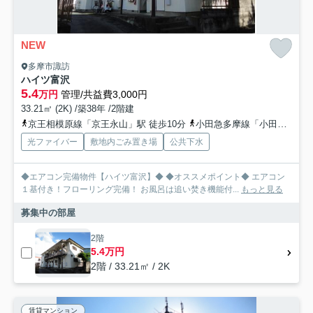
NEW
多摩市諏訪
ハイツ富沢
5.4
万円
管理/共益費3,000円
33.21㎡ (2K) /築38年 /2階建
京王相模原線「京王永山」駅 徒歩10分
小田急多摩線「小田急永山」駅 徒歩11分
光ファイバー
敷地内ごみ置き場
公共下水
◆エアコン完備物件【ハイツ富沢】◆ ◆オススメポイント◆ エアコン
１基付き！フローリング完備！ お風呂は追い焚き機能付...
もっと見る
募集中の部屋
2階
5.4万円
2階 / 33.21㎡ / 2K
賃貸マンション