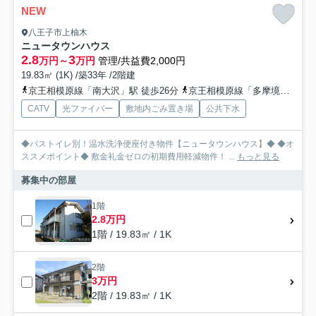
NEW
八王子市上柚木
ニュータウンハウス
2.8
3
万円～
万円
管理/共益費2,000円
19.83㎡ (1K) /築33年 /2階建
京王相模原線「南大沢」駅 徒歩26分
京王相模原線「多摩境」駅 徒歩36分
CATV
光ファイバー
敷地内ごみ置き場
公共下水
◆バストイレ別！温水洗浄便座付き物件【ニュータウンハウス】◆ ◆オ
ススメポイント◆ 敷金礼金ゼロの初期費用軽減物件！ ...
もっと見る
募集中の部屋
1階
2.8万円
1階 / 19.83㎡ / 1K
2階
3万円
2階 / 19.83㎡ / 1K