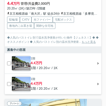
4.4
万円
管理/共益費2,000円
20.20㎡ (1K) /築23年 /2階建
京王相模原線「南大沢」駅 徒歩24分
京王相模原線「多摩境」駅 徒歩40分
駐輪場
CATV
光ファイバー
宅配ボックス
敷地内ごみ置き場
閑静な住宅地
◆人気のバストイレ別で温水洗浄便座が付いた物件【ジュネスⅠ】◆ ◆
オススメポイント◆ 人気のバストイレ別の温水洗浄便座...
もっと見る
募集中の部屋
1階
4.4万円
1階 / 20.20㎡ / 1K
1階
4.4万円
1階 / 20.20㎡ / 1K
アパート