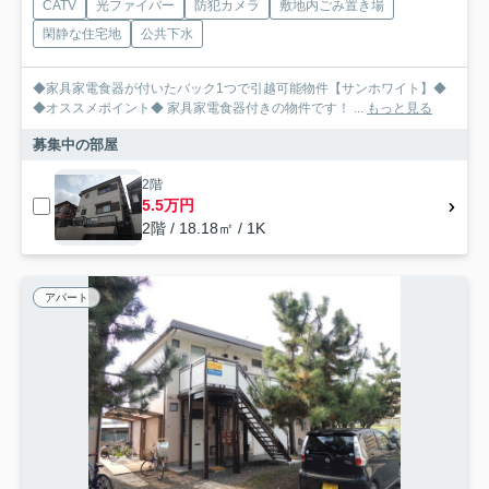
CATV
光ファイバー
防犯カメラ
敷地内ごみ置き場
閑静な住宅地
公共下水
◆家具家電食器が付いたバック1つで引越可能物件【サンホワイト】◆
◆オススメポイント◆ 家具家電食器付きの物件です！ ...
もっと見る
募集中の部屋
2階
5.5万円
2階 / 18.18㎡ / 1K
アパート