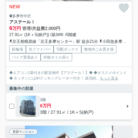
NEW
多摩市中沢
アステールⅠ
6
万円
管理/共益費2,000円
27.91㎡ (1K＋S(納戸)) /築34年 /5階建
京王相模原線「京王多摩センター」駅 徒歩21分
小田急多摩線「小田急多摩センター」駅 徒歩21分
駐輪場
光ファイバー
宅配ボックス
敷地内ごみ置き場
バイク置場あり
外観タイル張り
◆エアコン2基付きの駅近物件【アステールⅠ】◆ ◆オススメポイント
◆ キッチンにはIHクッキングヒーター付き！ 経済的...
もっと見る
募集中の部屋
3階
6万円
3階 / 27.91㎡ / 1K＋S(納戸)
賃貸マンション