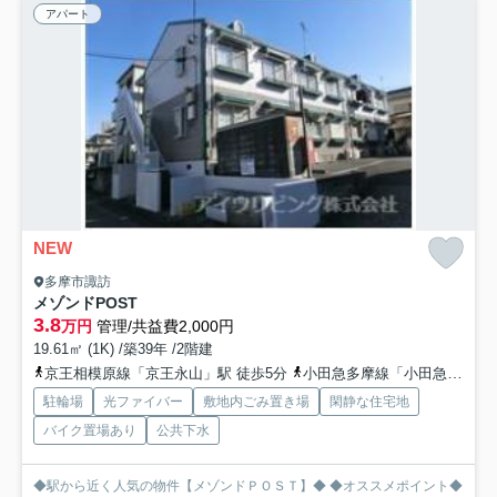
アパート
NEW
多摩市諏訪
メゾンドPOST
3.8
万円
管理/共益費2,000円
19.61㎡ (1K) /築39年 /2階建
京王相模原線「京王永山」駅 徒歩5分
小田急多摩線「小田急永山」駅 徒歩5分
駐輪場
光ファイバー
敷地内ごみ置き場
閑静な住宅地
バイク置場あり
公共下水
◆駅から近く人気の物件【メゾンドＰＯＳＴ】◆ ◆オススメポイント◆