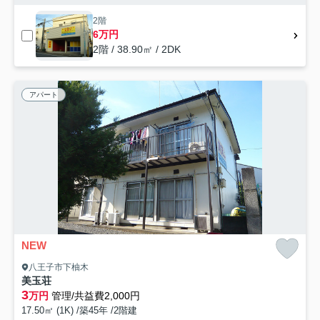
2階
6万円
2階 / 38.90㎡ / 2DK
アパート
NEW
八王子市下柚木
美玉荘
3
万円
管理/共益費2,000円
17.50㎡ (1K) /築45年 /2階建