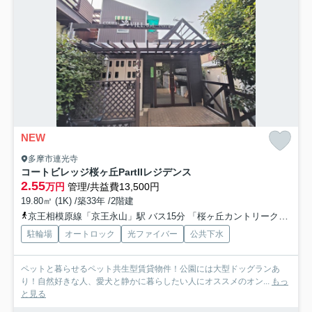
NEW
多摩市連光寺
コートビレッジ桜ヶ丘PartIIレジデンス
2.55
万円
管理/共益費13,500円
19.80㎡ (1K) /築33年 /2階建
京王相模原線「京王永山」駅 バス15分 「桜ヶ丘カントリークラブ」 停歩1分
駐輪場
オートロック
光ファイバー
公共下水
ペットと暮らせるペット共生型賃貸物件！公園には大型ドッグランあ
り！自然好きな人、愛犬と静かに暮らしたい人にオススメのオン...
もっ
と見る