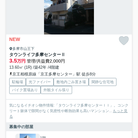
NEW
多摩市山王下
タウンライフ多摩センターⅡ
3.5
万円
管理/共益費2,000円
13.60㎡ (1R) /築42年 /4階建
京王相模原線「京王多摩センター」駅 徒歩8分
駐輪場
光ファイバー
敷地内ごみ置き場
閑静な住宅地
バイク置場あり
外観タイル張り
気になるイチオシ物件情報:「タウンライフ多摩センターＩＩ」。コンク
リート躯体で隙間がなく気密性や断熱効果も高いマンション...
もっと見
る
募集中の部屋
1階