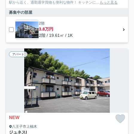
駅から近く、通勤通学買物も便利な物件！ キッチンに...
もっと見る
募集中の部屋
2階
3.8万円
2階 / 19.61㎡ / 1K
アパート
NEW
八王子市上柚木
ジュネスI