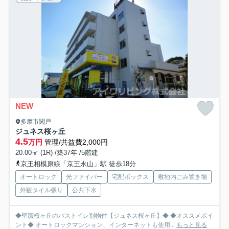
NEW
多摩市関戸
ジュネス桜ヶ丘
4.5
万円
管理/共益費2,000円
20.00㎡ (1R) /築37年 /5階建
京王相模原線「京王永山」駅 徒歩18分
オートロック
光ファイバー
宅配ボックス
敷地内ごみ置き場
外観タイル張り
公共下水
◆聖蹟桜ヶ丘のバストイレ別物件【ジュネス桜ヶ丘】◆ ◆オススメポイ
ント◆ オートロックマンション、インターネットも使用...
もっと見る