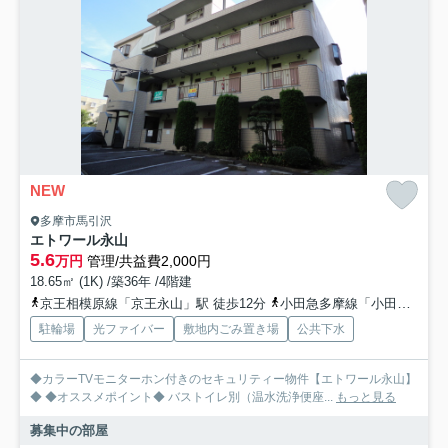
NEW
多摩市馬引沢
エトワール永山
5.6
万円
管理/共益費2,000円
18.65㎡ (1K) /築36年 /4階建
京王相模原線「京王永山」駅 徒歩12分
小田急多摩線「小田急永山」駅 徒歩12分
駐輪場
光ファイバー
敷地内ごみ置き場
公共下水
◆カラーTVモニターホン付きのセキュリティー物件【エトワール永山】
◆ ◆オススメポイント◆ バストイレ別（温水洗浄便座...
もっと見る
募集中の部屋