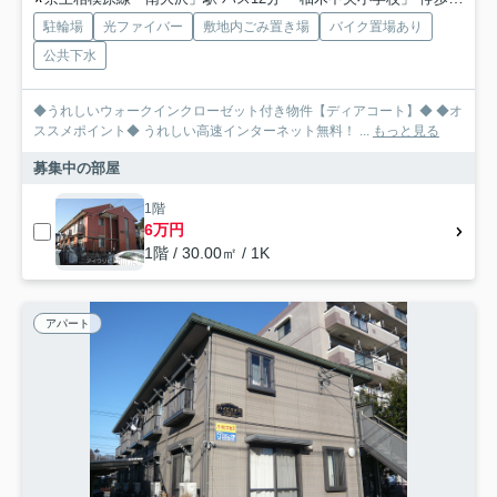
駐輪場
光ファイバー
敷地内ごみ置き場
バイク置場あり
公共下水
◆うれしいウォークインクローゼット付き物件【ディアコート】◆ ◆オ
ススメポイント◆ うれしい高速インターネット無料！ ...
もっと見る
募集中の部屋
1階
6万円
1階 / 30.00㎡ / 1K
アパート