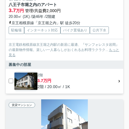
八王子市堀之内のアパート
3.7
万円
管理/共益費2,000円
20.00㎡ (1K) /築46年 /2階建
京王相模原線「京王堀之内」駅 徒歩20分
駐輪場
インターネット対応
バイク置場あり
公共下水
京王電鉄相模原線京王堀之内駅の新居に最適、『サンフォレスタ岩岡』
の最新物件情報。楽しい一人暮らしがおくれるお料理ラクラク...
もっと
見る
募集中の部屋
2階
3.7万円
2階 / 20.00㎡ / 1K
賃貸マンション