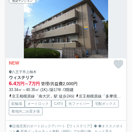
賃貸マンション
NEW
八王子市上柚木
ウィステリア
6.4
7
万円～
万円
管理/共益費2,000円
33.34㎡～40.35㎡ (1K) /築17年 /3階建
京王相模原線「南大沢」駅 徒歩24分
京王相模原線「多摩境」駅 徒歩37分
駐輪場
オートロック
CATV
光ファイバー
宅配ボックス
敷地内ごみ置き場
◆設備充実のオートロックアパート【ウィステリア】◆ ◆オススメポイ
ント◆ 高速インターネット無料（WiFi）でお得な物...
もっと見る