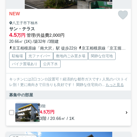
NEW
八王子市下柚木
サン・テラス
4.5
万円
管理/共益費2,000円
20.66㎡ (1K) /築32年 /3階建
京王相模原線「南大沢」駅 徒歩22分
京王相模原線「京王堀之内」駅 徒歩28分
駐輪場
光ファイバー
敷地内ごみ置き場
閑静な住宅地
バイク置場あり
公共下水
キッチンには2口コンロ設置可！経済的な都市ガスです♪ 人気のバストイ
レ別！更に南向きで日当りも良好です！ 閑静な住宅街の...
もっと見る
募集中の部屋
3階
4.5万円
3階 / 20.66㎡ / 1K