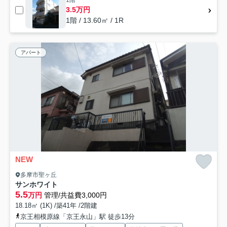
3.5万円
1階 / 13.60㎡ / 1R
アパート
NEW
多摩市聖ヶ丘
サンホワイト
5.5
万円
管理/共益費3,000円
18.18㎡ (1K) /築41年 /2階建
京王相模原線「京王永山」駅 徒歩13分