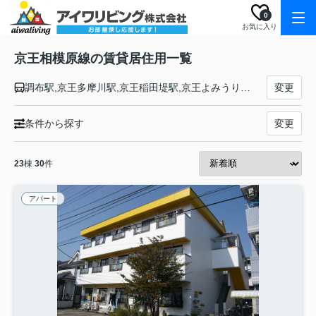
0
お気に入り
京王相模原線の賃貸居住用一覧
調布駅,京王多摩川駅,京王稲田堤駅,京王よみうりランド駅,稲城駅,若葉台駅,京王永山駅,京王多摩センター駅,京王堀之内駅,南大沢駅,多摩境駅,橋本駅
変更
条件から探す
変更
23
棟
30
件
アパート