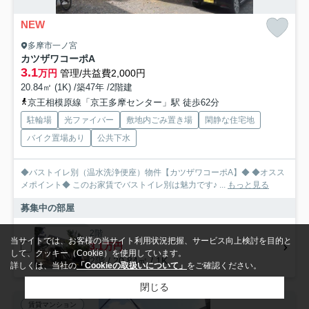
NEW
多摩市一ノ宮
カツザワコーポA
3.1
万円
管理/共益費2,000円
20.84㎡ (1K) /築47年 /2階建
京王相模原線「京王多摩センター」駅 徒歩62分
駐輪場
光ファイバー
敷地内ごみ置き場
閑静な住宅地
バイク置場あり
公共下水
◆バストイレ別（温水洗浄便座）物件【カツザワコーポA】◆ ◆オスス
メポイント◆ このお家賃でバストイレ別は魅力です♪ ...
もっと見る
募集中の部屋
2階
当サイトでは、お客様の当サイト利用状況把握、サービス向上検討を目的と
3.1万円
して、クッキー（Cookie）を使用しています。
2階 / 20.84㎡ / 1K
詳しくは、当社の
「Cookieの取扱いについて」
をご確認ください。
閉じる
賃貸マンション