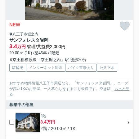
NEW
八王子市堀之内
サンフォレスタ岩岡
3.4
万円
管理/共益費2,000円
20.00㎡ (1K) /築46年 /2階建
京王相模原線「京王堀之内」駅 徒歩20分
駐輪場
インターネット対応
バイク置場あり
公共下水
おすすめ物件情報八王子市周辺なら、「サンフォレスタ岩岡」。ニーズ
が高い1Kのお部屋、一人暮らしをするにも最適です。空き駐...
もっと見
る
募集中の部屋
2階
3.4万円
2階 / 20.00㎡ / 1K