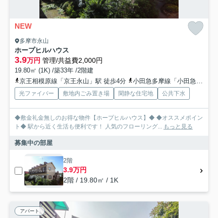
NEW
多摩市永山
ホープヒルハウス
3.9
万円
管理/共益費2,000円
19.80㎡ (1K) /築33年 /2階建
京王相模原線「京王永山」駅 徒歩4分
小田急多摩線「小田急永山」駅 徒歩4分
光ファイバー
敷地内ごみ置き場
閑静な住宅地
公共下水
◆敷金礼金無しのお得な物件【ホープヒルハウス】◆ ◆オススメポイン
ト◆ 駅から近く生活も便利です！ 人気のフローリング...
もっと見る
募集中の部屋
2階
3.9万円
2階 / 19.80㎡ / 1K
アパート