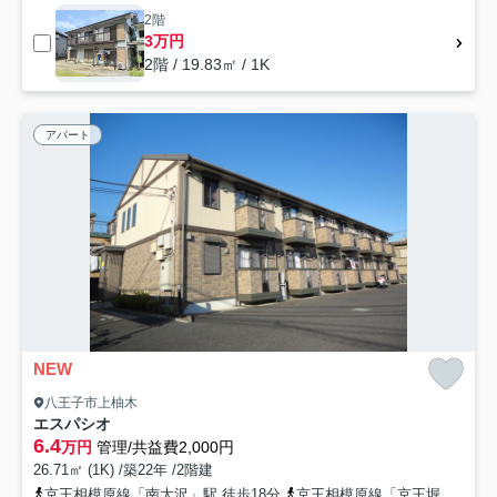
2階
3万円
2階 / 19.83㎡ / 1K
アパート
NEW
八王子市上柚木
エスパシオ
6.4
万円
管理/共益費2,000円
26.71㎡ (1K) /築22年 /2階建
京王相模原線「南大沢」駅 徒歩18分
京王相模原線「京王堀之内」駅 徒歩37分