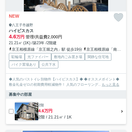
NEW
八王子市越野
ハイビスカス
4.6
万円
管理/共益費2,000円
21.21㎡ (1K) /築23年 /2階建
京王相模原線「京王堀之内」駅 徒歩19分
京王相模原線「南大沢」駅 徒歩31分
駐輪場
光ファイバー
敷地内ごみ置き場
閑静な住宅地
バイク置場あり
公共下水
◆人気のバストイレ別物件【ハイビスカス】◆ ◆オススメポイント◆
敷金礼金ゼロの初期費用軽減物件！ 人気のフローリング...
もっと見る
募集中の部屋
2階
4.6万円
2階 / 21.21㎡ / 1K