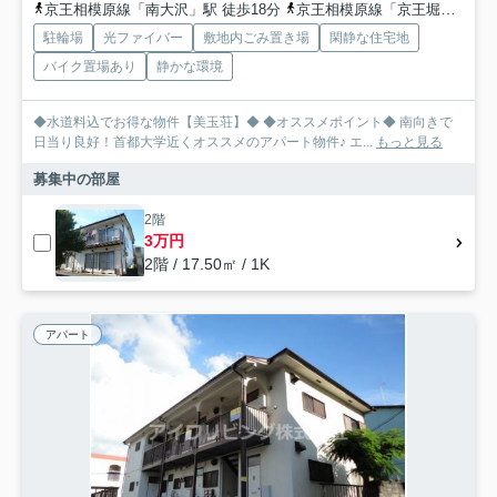
京王相模原線「南大沢」駅 徒歩18分
京王相模原線「京王堀之内」駅 徒歩30分
駐輪場
光ファイバー
敷地内ごみ置き場
閑静な住宅地
バイク置場あり
静かな環境
◆水道料込でお得な物件【美玉荘】◆ ◆オススメポイント◆ 南向きで
日当り良好！首都大学近くオススメのアパート物件♪ エ...
もっと見る
募集中の部屋
2階
3万円
2階 / 17.50㎡ / 1K
アパート