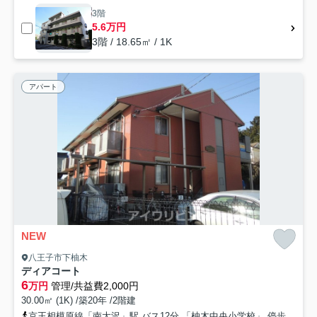
3階
5.6万円
3階 / 18.65㎡ / 1K
アパート
NEW
八王子市下柚木
ディアコート
6
万円
管理/共益費2,000円
30.00㎡ (1K) /築20年 /2階建
京王相模原線「南大沢」駅 バス12分 「柚木中央小学校」 停歩2分