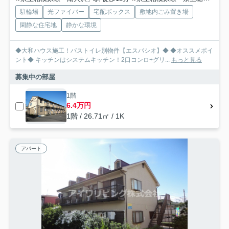
駐輪場
光ファイバー
宅配ボックス
敷地内ごみ置き場
閑静な住宅地
静かな環境
◆大和ハウス施工！バストイレ別物件【エスパシオ】◆ ◆オススメポイ
ント◆ キッチンはシステムキッチン！2口コンロ+グリ...
もっと見る
募集中の部屋
1階
6.4万円
1階 / 26.71㎡ / 1K
アパート