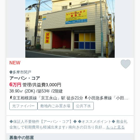
NEW
多摩市関戸
アーバン・コア
6
万円
管理/共益費3,000円
38.90㎡ (2DK) /築53年 /2階建
京王相模原線「京王永山」駅 徒歩21分
小田急多摩線「小田急永山」駅 徒歩23分
光ファイバー
敷地内ごみ置き場
公共下水
◆保証人不要物件【アーバン・コア】◆ ◆オススメポイント◆ 敷金礼
金無しで初期費用も軽減出来ます♪ 南向きの日当り良好...
もっと見る
募集中の部屋