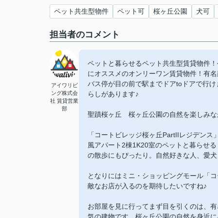
ペット共生型物件
ペット可
桜ヶ丘公園
犬可
担当者のコメント
ペットと暮らせるペット共生型賃貸物件！
にオススメのオンリーワン賃貸物件！有名
バス停が目の前で駅までドアtoドアで行
アイワリビ
ング株式会
らしがあります♪
社 賃貸営業
部
聖蹟桜ヶ丘 桜ヶ丘公園の自然を楽しみな
「コートビレッジ桜ヶ丘PartIIレジデ
風アパート2棟1K20室のペットと暮ら
の散歩にもぴったり。自然好きな人、愛犬
となりにはミニ・ショッピングモール「コー
敵なお店が入るのを期待したいですね♪
お部屋を見に行ってまず目を引くのは、有
気の建物です。桜ヶ丘公園の自然を身近に