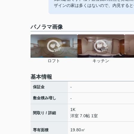
ザインの家は多くはないので、内見すると
パノラマ画像
ロフト
キッチン
基本情報
-
保証金
敷金積み増し
-
1K
間取り / 詳細
洋室 7.0帖 1室
19.80㎡
専有面積