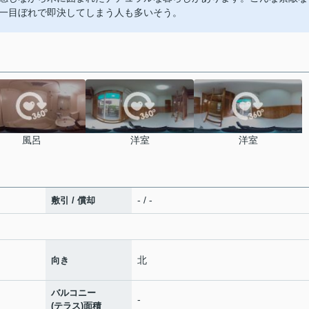
一目ぼれで即決してしまう人も多いそう。
風呂
洋室
洋室
- / -
敷引 / 償却
北
向き
バルコニー
-
(テラス)面積