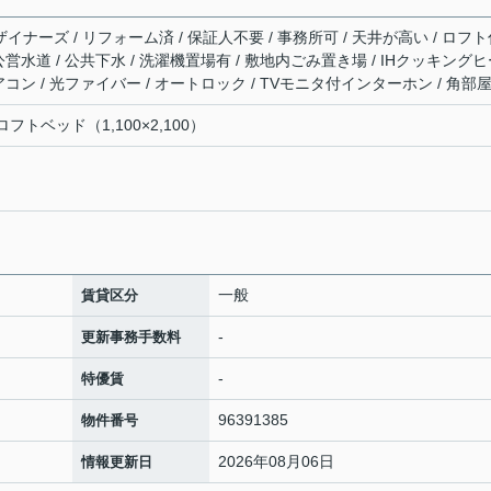
ザイナーズ / リフォーム済 / 保証人不要 / 事務所可 / 天井が高い / ロフ
 公営水道 / 公共下水 / 洗濯機置場有 / 敷地内ごみ置き場 / IHクッキング
エアコン / 光ファイバー / オートロック / TVモニタ付インターホン / 角部
トベッド（1,100×2,100）
一般
賃貸区分
-
更新事務手数料
-
特優賃
96391385
物件番号
2026年08月06日
情報更新日