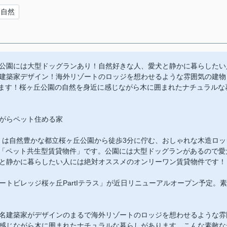
自然
公園には大型ドッグランあり！自然好きな人、愛犬と静かに暮らしたい
建築家デザイン！海外リゾートのロッジを想わせるような雰囲気の建物
けます！桜ヶ丘公園の自然を身近に感じながら木に囲まれたナチュラルな
がらペット住める家
ンス」は自然豊かな都立桜ヶ丘公園から徒歩3分に佇む、おしゃれな木造ロッ
せる「ペット共生型賃貸物件」です。公園には大型ドッグランがあるので愛
と静かに暮らしたい人には絶対オススメのオンリーワン賃貸物件です！
トビレッジ桜ヶ丘PartIテラス」が近日リニューアルオープン予定。素
名建築家がデザインのまるで海外リゾートのロッジを想わせるような雰
感じながら木に囲まれたナチュラルな暮らしがあります。こんな素敵な