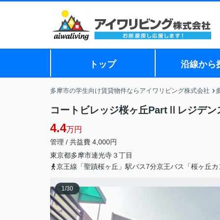
トップ
沿線から
多摩市の学生向け賃貸物件ならアイワリビング株式会社
コートビレッジ桜ヶ丘PartⅡレジデン
4.4
万円
管理 / 共益費 4,000円
東京都
多摩市
連光寺
３丁目
京王線「聖蹟桜ヶ丘」駅バス7分京王バス「桜ヶ丘カ
1
/
30