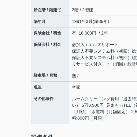
2階 / 2階建
所在階 / 階建て
1991年3月(築35年)
築年月
保険会社 / 料金
有 18,000円 / 2年
保証会社 / 料金
必加入 / エルズサポート
保証人不要システム料（初回）総賃料
保証人不要システム料（初回）総賃料
りサービス付き）：（初回）総賃料8
駐車場 / 月額
無 / -
空家
現況
その他条件
ルームクリーニング費用（退去時払
い）:5万3,900円 見まもっTEL（
（月額） 水道料（月額固定）:2,5
料:800円（月額）