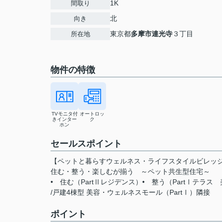
1K
間取り
北
向き
東京都
多摩市
連光寺
３丁目
所在地
物件の特徴
TVモニタ付
オートロッ
きインター
ク
ホン
セールスポイント
【ペットと暮らすウェルネス・ライフスタイルビレッ
住む・整う・楽しむが揃う ～ペット共生型住宅～
• 住む（PartⅡレジデンス）• 整う（PartⅠテ
/戸建4棟型 美容・ウェルネスモール（PartⅠ）隣接
ポイント