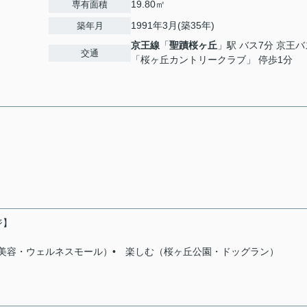
19.80㎡
専有面積
1991年3月(築35年)
築年月
京王線
「
聖蹟桜ヶ丘
」駅 バス7分 京王バ
交通
「桜ヶ丘カントリークラブ」 停歩1分
ジ】
ラス 美容・ウェルネスモール）• 楽しむ（桜ヶ丘公園・ドッグラン）