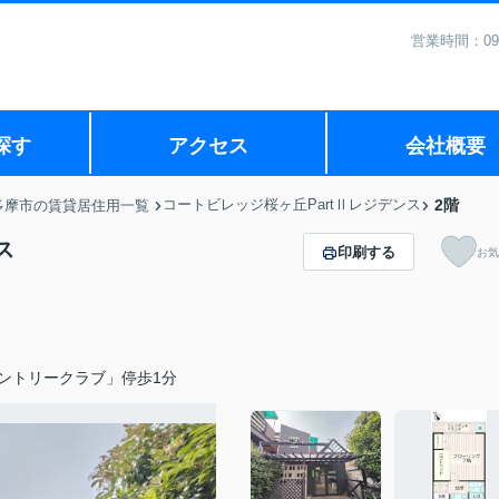
営業時間：09
探す
アクセス
会社概要
コートビレッジ桜ヶ丘PartⅡレジデンス
2階
多摩市の賃貸居住用一覧
ス
印刷する
お気
ントリークラブ」停歩1分