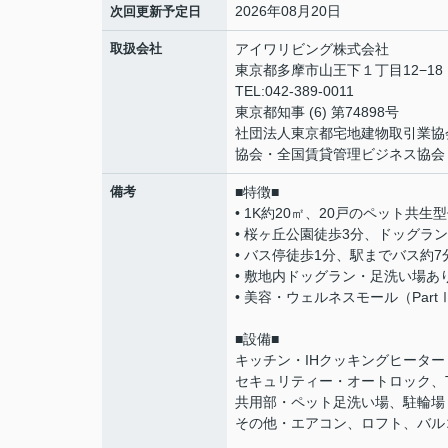
2026年08月20日
次回更新予定日
取扱会社
アイワリビング株式会社
東京都多摩市山王下１丁目12−18
TEL:042-389-0011
東京都知事 (6) 第74898号
社団法人東京都宅地建物取引業協
協会・全国賃貸管理ビジネス協会
備考
■特徴■
• 1K約20㎡、20戸のペット共生
• 桜ヶ丘公園徒歩3分、ドッグラ
• バス停徒歩1分、駅までバス約7
• 敷地内ドッグラン・足洗い場あ
• 美容・ウェルネスモール（Par
■設備■
キッチン・IHクッキングヒーター
セキュリティー・オートロック、
共用部・ペット足洗い場、駐輪場
その他・エアコン、ロフト、バル