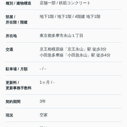
店舗一部 / 鉄筋コンクリート
種別 / 建物構造
地下1階 / 地下1階 / 4階建 地下1階
部屋 /
所在階 / 階建
東京都
多摩市
永山
１丁目
所在地
京王相模原線
「
京王永山
」駅 徒歩3分
交通
小田急多摩線
「
小田急永山
」駅 徒歩4分
- / -
駐車場 / 月額
1ヶ月 / -
更新料 /
更新事務手数料
3年
契約期間
空家
現況