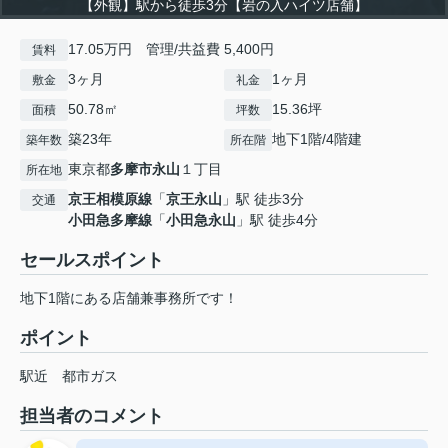
【外観】駅から徒歩3分【岩の入ハイツ店舗】
17.05万円 管理/共益費 5,400円
賃料
3ヶ月
1ヶ月
敷金
礼金
50.78㎡
15.36坪
面積
坪数
築23年
地下1階/4階建
築年数
所在階
東京都
多摩市
永山
１丁目
所在地
京王相模原線
「
京王永山
」駅 徒歩3分
交通
小田急多摩線
「
小田急永山
」駅 徒歩4分
セールスポイント
地下1階にある店舗兼事務所です！
ポイント
駅近
都市ガス
担当者のコメント