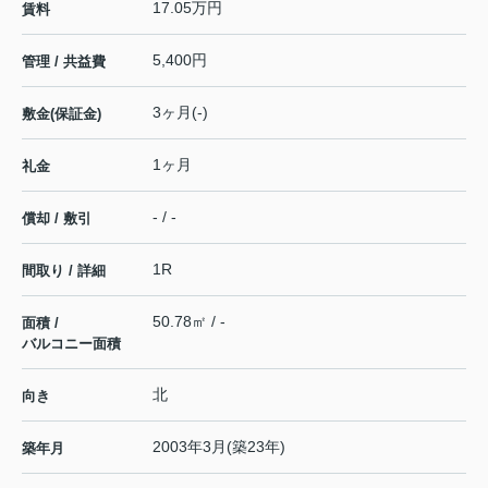
17.05万円
賃料
5,400円
管理 / 共益費
3ヶ月(-)
敷金(保証金)
1ヶ月
礼金
- / -
償却 / 敷引
1R
間取り / 詳細
50.78㎡ / -
面積 /
バルコニー面積
北
向き
2003年3月(築23年)
築年月