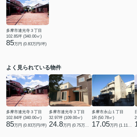
多摩市連光寺３丁目
102.85坪 (340.00㎡)
85
万円 (
0.83
万円/坪)
よく見られている物件
多摩市連光寺３丁目
多摩市永山１丁目
多摩市連光寺３丁目
32.97坪 (109.00㎡)
2
1R (50.78㎡)
102.84坪 (340.00㎡)
24.8
17.05
85
万円 (0.75万円/坪)
万円 (1.11万円/坪)
万円 (0.83万円/坪)