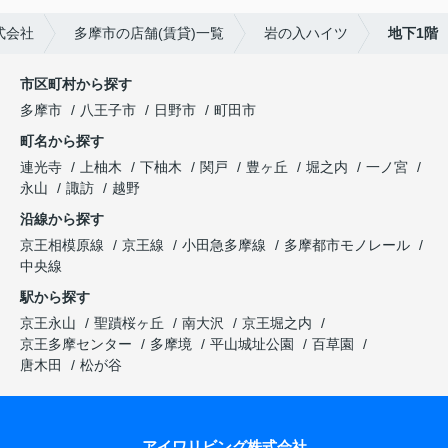
式会社
多摩市の店舗(賃貸)一覧
岩の入ハイツ
地下1階
市区町村から探す
多摩市
八王子市
日野市
町田市
町名から探す
連光寺
上柚木
下柚木
関戸
豊ヶ丘
堀之内
一ノ宮
永山
諏訪
越野
沿線から探す
京王相模原線
京王線
小田急多摩線
多摩都市モノレール
中央線
駅から探す
京王永山
聖蹟桜ヶ丘
南大沢
京王堀之内
京王多摩センター
多摩境
平山城址公園
百草園
唐木田
松が谷
アイワリビング株式会社