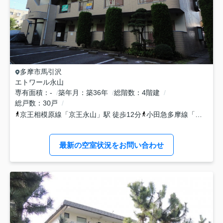
多摩市
馬引沢
エトワール永山
専有面積
-
築年月
築36年
総階数
4階建
総戸数
30戸
京王相模原線
「
京王永山
」駅 徒歩12分
小田急多摩線
「
小田急永
最新の空室状況をお問い合わせ