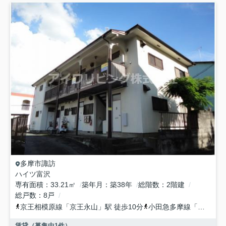
多摩市
諏訪
ハイツ富沢
専有面積
33.21㎡
築年月
築38年
総階数
2階建
総戸数
8戸
京王相模原線
「
京王永山
」駅 徒歩10分
小田急多摩線
「
小田急永
賃貸（募集中
1
件）