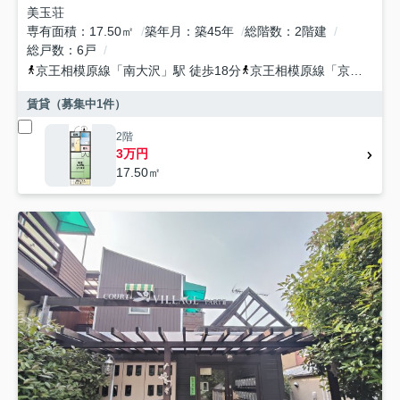
美玉荘
専有面積
17.50㎡
築年月
築45年
総階数
2階建
総戸数
6戸
京王相模原線
「
南大沢
」駅 徒歩18分
京王相模原線
「
京王堀之内
賃貸（募集中
1
件）
2階
3万円
17.50㎡