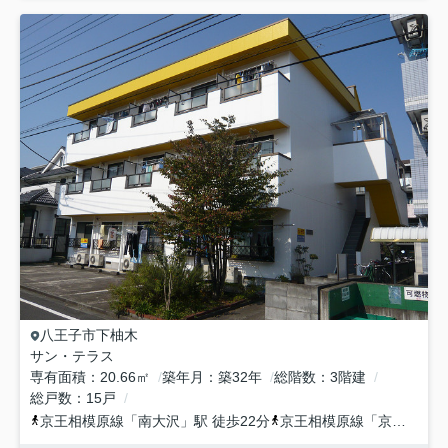
八王子市
下柚木
サン・テラス
専有面積
20.66㎡
築年月
築32年
総階数
3階建
総戸数
15戸
京王相模原線
「
南大沢
」駅 徒歩22分
京王相模原線
「
京王堀之内