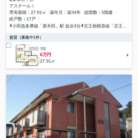
アステールⅠ
専有面積
27.91㎡
築年月
築34年
総階数
5階建
総戸数
17戸
小田急多摩線
「
唐木田
」駅 徒歩3分
京王相模原線
「
京王多摩センター
賃貸（募集中
1
件）
3階
6万円
27.91㎡