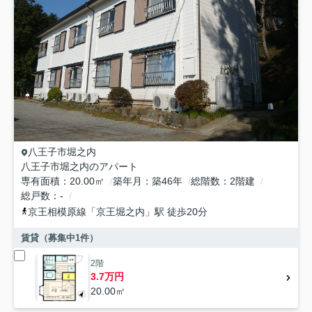
八王子市
堀之内
八王子市堀之内のアパート
専有面積
20.00㎡
築年月
築46年
総階数
2階建
総戸数
-
京王相模原線
「
京王堀之内
」駅 徒歩20分
賃貸（募集中
1
件）
2階
3.7万円
20.00㎡