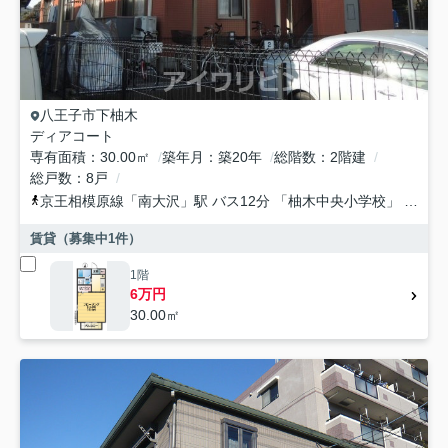
八王子市
下柚木
ディアコート
専有面積
30.00㎡
築年月
築20年
総階数
2階建
総戸数
8戸
京王相模原線
「
南大沢
」駅 バス12分 「柚木中央小学校」 停歩2分
賃貸（募集中
1
件）
1階
6万円
30.00㎡