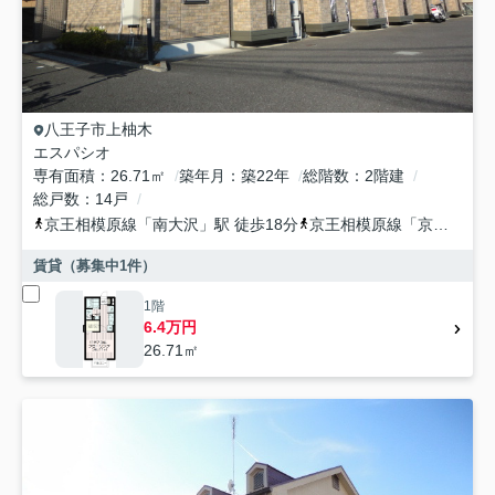
八王子市
上柚木
エスパシオ
専有面積
26.71㎡
築年月
築22年
総階数
2階建
総戸数
14戸
京王相模原線
「
南大沢
」駅 徒歩18分
京王相模原線
「
京王堀之内
賃貸（募集中
1
件）
1階
6.4万円
26.71㎡