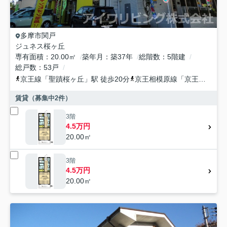
多摩市
関戸
ジュネス桜ヶ丘
専有面積
20.00㎡
築年月
築37年
総階数
5階建
総戸数
53戸
京王線
「
聖蹟桜ヶ丘
」駅 徒歩20分
京王相模原線
「
京王永山
」駅
賃貸（募集中
2
件）
3階
4.5万円
20.00㎡
3階
4.5万円
20.00㎡