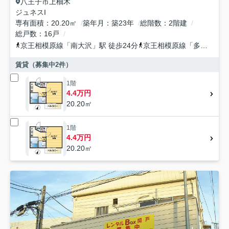
八王子市
上柚木
ジュネスI
専有面積
20.20㎡
築年月
築23年
総階数
2階建
総戸数
16戸
京王相模原線
「
南大沢
」駅 徒歩24分
京王相模原線
「
多摩境
」駅
賃貸（募集中
2
件）
1階
4.4万円
20.20㎡
1階
4.4万円
20.20㎡