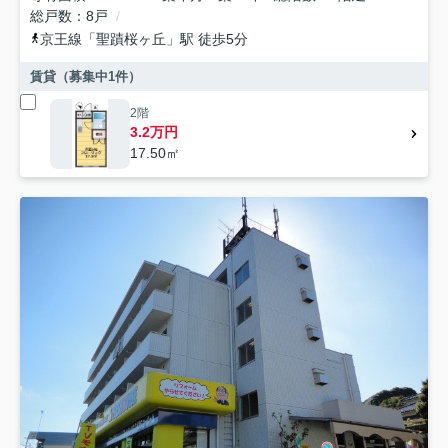
総戸数
8戸
京王線
「
聖蹟桜ヶ丘
」駅 徒歩5分
賃貸（募集中
1
件）
2階
3.2万円
17.50㎡