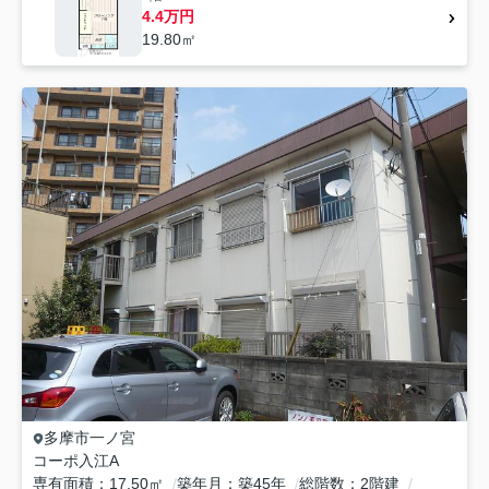
4.4万円
19.80㎡
多摩市
一ノ宮
コーポ入江A
専有面積
17.50㎡
築年月
築45年
総階数
2階建