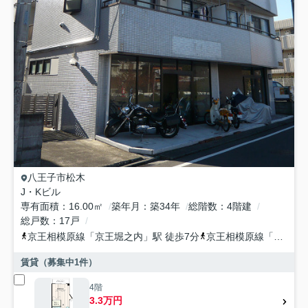
八王子市
松木
J・Kビル
専有面積
16.00㎡
築年月
築34年
総階数
4階建
総戸数
17戸
京王相模原線
「
京王堀之内
」駅 徒歩7分
京王相模原線
「
南大沢
賃貸（募集中
1
件）
4階
3.3万円