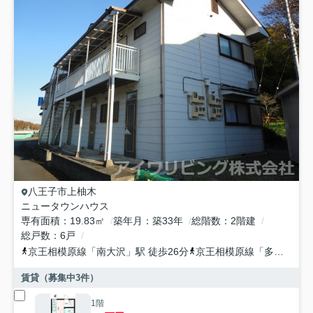
八王子市
上柚木
ニュータウンハウス
専有面積
19.83㎡
築年月
築33年
総階数
2階建
総戸数
6戸
京王相模原線
「
南大沢
」駅 徒歩26分
京王相模原線
「
多摩境
」駅
賃貸（募集中
3
件）
1階