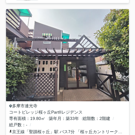
多摩市
連光寺
コートビレッジ桜ヶ丘PartIIレジデンス
専有面積
19.80㎡
築年月
築33年
総階数
2階建
総戸数
-
京王線
「
聖蹟桜ヶ丘
」駅 バス7分 「桜ヶ丘カントリークラブ」 停歩1分