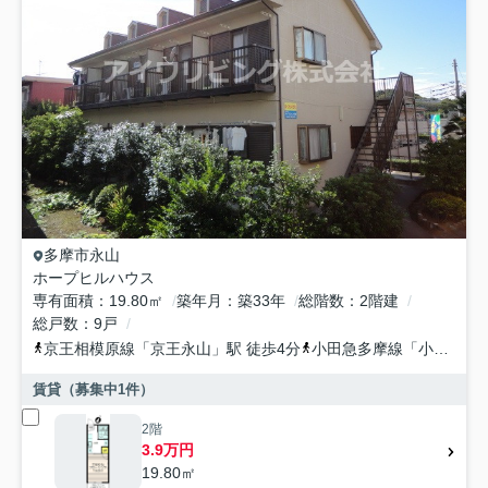
多摩市
永山
ホープヒルハウス
専有面積
19.80㎡
築年月
築33年
総階数
2階建
総戸数
9戸
京王相模原線
「
京王永山
」駅 徒歩4分
小田急多摩線
「
小田急永山
賃貸（募集中
1
件）
2階
3.9万円
19.80㎡