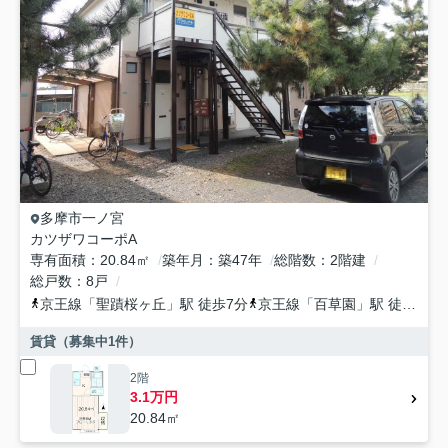
多摩市
一ノ宮
カツザワコーポA
専有面積
20.84㎡
築年月
築47年
総階数
2階建
総戸数
8戸
京王線
「
聖蹟桜ヶ丘
」駅 徒歩7分
京王線
「
百草園
」駅 徒歩20分
賃貸（募集中
1
件）
2階
3.1万円
20.84㎡