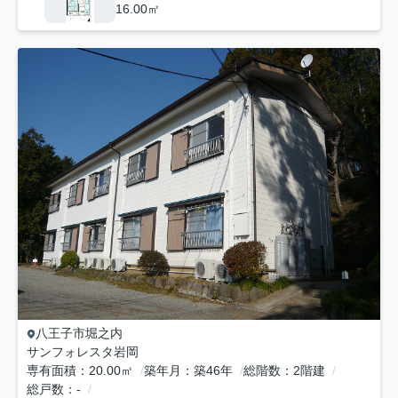
16.00㎡
八王子市
堀之内
サンフォレスタ岩岡
専有面積
20.00㎡
築年月
築46年
総階数
2階建
総戸数
-