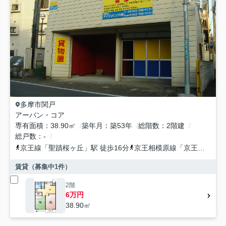
多摩市
関戸
アーバン・コア
専有面積
38.90㎡
築年月
築53年
総階数
2階建
総戸数
-
京王線
「
聖蹟桜ヶ丘
」駅 徒歩16分
京王相模原線
「
京王永山
」駅
賃貸（募集中
1
件）
2階
6万円
38.90㎡