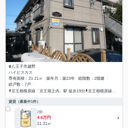
八王子市
越野
ハイビスカス
専有面積
21.21㎡
築年月
築23年
総階数
2階建
総戸数
7戸
京王相模原線
「
京王堀之内
」駅 徒歩19分
京王相模原線
「
南大沢
賃貸（募集中
1
件）
2階
4.6万円
21.21㎡