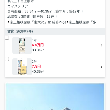
八王子市
上柚木
ウィステリア
専有面積
33.34㎡～40.35㎡
築年月
築17年
総階数
3階建
総戸数
18戸
京王相模原線
「
南大沢
」駅 徒歩24分
京王相模原線
「
多摩境
」駅
賃貸（募集中
2
件）
1階
6.4万円
33.34㎡
2階
7万円
40.35㎡