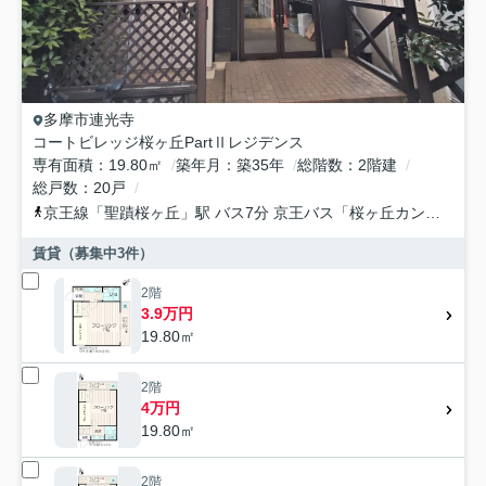
多摩市
連光寺
コートビレッジ桜ヶ丘PartⅡレジデンス
専有面積
19.80㎡
築年月
築35年
総階数
2階建
総戸数
20戸
京王線
「
聖蹟桜ヶ丘
」駅 バス7分 京王バス「桜ヶ丘カントリークラブ」 停歩1分
賃貸（募集中
3
件）
2階
3.9万円
19.80㎡
2階
4万円
19.80㎡
2階