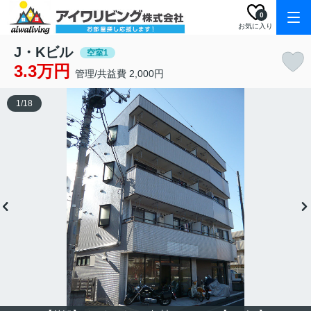
0
お気に入り
J・Kビル
空室1
3.3万円
管理/共益費 2,000円
1
/
18