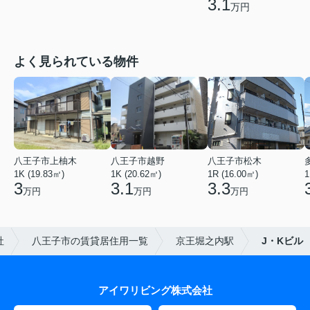
3.1
万円
よく見られている物件
八王子市上柚木
八王子市越野
八王子市松木
1K (19.83㎡)
1K (20.62㎡)
1R (16.00㎡)
1
3
3.1
3.3
万円
万円
万円
社
八王子市の賃貸居住用一覧
京王堀之内駅
J・Kビル
アイワリビング株式会社