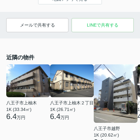
メールで共有する
LINEで共有する
近隣の物件
八王子市上柚木
八王子市上柚木２丁目
1K (33.34㎡)
1K (26.71㎡)
1
6.4
6.4
万円
万円
八王子市越野
1K (20.62㎡)