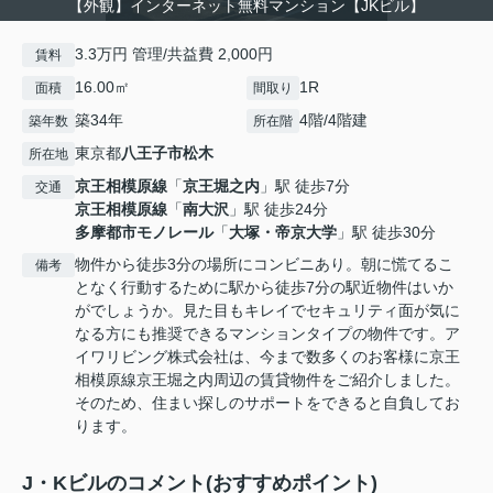
【外観】インターネット無料マンション【JKビル】
3.3万円 管理/共益費 2,000円
賃料
16.00㎡
1R
面積
間取り
築34年
4階/4階建
築年数
所在階
東京都
八王子市
松木
所在地
京王相模原線
「
京王堀之内
」駅 徒歩7分
交通
京王相模原線
「
南大沢
」駅 徒歩24分
多摩都市モノレール
「
大塚・帝京大学
」駅 徒歩30分
物件から徒歩3分の場所にコンビニあり。朝に慌てるこ
備考
となく行動するために駅から徒歩7分の駅近物件はいか
がでしょうか。見た目もキレイでセキュリティ面が気に
なる方にも推奨できるマンションタイプの物件です。ア
イワリビング株式会社は、今まで数多くのお客様に京王
相模原線京王堀之内周辺の賃貸物件をご紹介しました。
そのため、住まい探しのサポートをできると自負してお
ります。
J・Kビルのコメント(おすすめポイント)