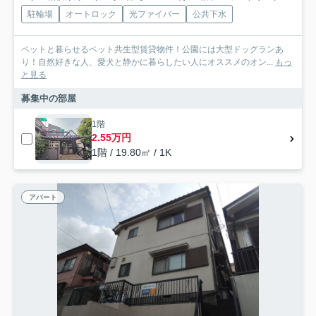
駐輪場
オートロック
光ファイバー
公共下水
ペットと暮らせるペット共生型賃貸物件！公園には大型ドッグランあ
り！自然好きな人、愛犬と静かに暮らしたい人にオススメのオン...
もっ
と見る
募集中の部屋
1階
2.55万円
1階 / 19.80㎡ / 1K
アパート