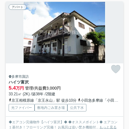
アパート
多摩市諏訪
ハイツ富沢
5.4
万円
管理/共益費3,000円
33.21㎡ (2K) /築38年 /2階建
京王相模原線「京王永山」駅 徒歩10分
小田急多摩線「小田急永山」駅 徒歩11分
光ファイバー
敷地内ごみ置き場
公共下水
◆エアコン完備物件【ハイツ富沢】◆ ◆オススメポイント◆ エアコン
１基付き！フローリング完備！ お風呂は追い焚き機能付...
もっと見る