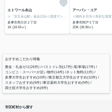
エトワール永山
アーバン・コア
☆『京王永山駅』徒歩12分☆賃貸マンション【エトワール永山】☆バストイレ別でウォシュレット付き☆人気のフローリング☆出窓付き☆南向き日当り良好物件☆永山のお部屋探しは物件情報満載のアイワリビング株式会社にお任せ下さい！1人暮し用物件からファミリー物件まで幅広く賃貸物件を取り扱っております♪京王相模原線「京王多摩センター駅」から徒歩6分！住所：東京都多摩市山王下1-12-18☆
多摩市馬引沢２丁目
多摩市関戸５丁目
1K (18.65㎡)
2DK (38.90㎡)
おすすめこだわり特集
敷金・礼金ゼロ(26件)
バストイレ別(17件)
駐車場(17件)
コンビニ・スーパーが近い物件(14件)
ネット無料(11件)
多摩大学生おすすめ(10件)
東京都立大学生おすすめ(10件)
スタッフおすすめ(9件)
東京薬科大学生おすすめ(9件)
国士舘大学生おすすめ(8件)
市区町村から探す