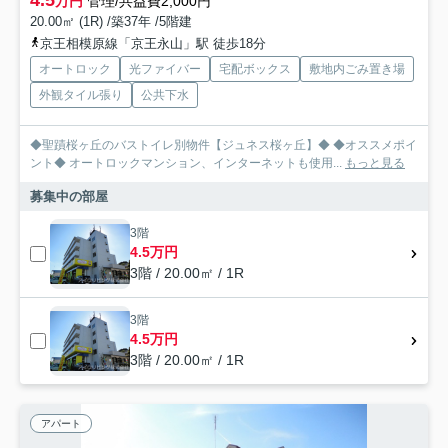
4.5
万円
管理/共益費2,000円
20.00㎡ (1R) /築37年 /5階建
京王相模原線「京王永山」駅 徒歩18分
オートロック
光ファイバー
宅配ボックス
敷地内ごみ置き場
外観タイル張り
公共下水
◆聖蹟桜ヶ丘のバストイレ別物件【ジュネス桜ヶ丘】◆ ◆オススメポイ
ント◆ オートロックマンション、インターネットも使用...
もっと見る
募集中の部屋
3階
4.5万円
3階 / 20.00㎡ / 1R
3階
4.5万円
3階 / 20.00㎡ / 1R
アパート