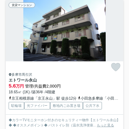
賃貸マンション
多摩市馬引沢
エトワール永山
5.6
万円
管理/共益費2,000円
18.65㎡ (1K) /築36年 /4階建
京王相模原線「京王永山」駅 徒歩12分
小田急多摩線「小田急永山」駅 徒歩12分
駐輪場
光ファイバー
敷地内ごみ置き場
公共下水
◆カラーTVモニターホン付きのセキュリティー物件【エトワール永山】
◆ ◆オススメポイント◆ バストイレ別（温水洗浄便座...
もっと見る