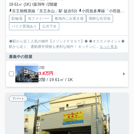
19.61㎡ (1K) /築39年 /2階建
京王相模原線「京王永山」駅 徒歩5分
小田急多摩線「小田急永山」駅 徒歩5分
駐輪場
光ファイバー
敷地内ごみ置き場
閑静な住宅地
バイク置場あり
公共下水
◆駅から近く人気の物件【メゾンドＰＯＳＴ】◆ ◆オススメポイント◆
駅から近く、通勤通学買物も便利な物件！ キッチンに...
もっと見る
募集中の部屋
2階
3.8万円
2階 / 19.61㎡ / 1K
アパート