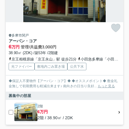
多摩市関戸
アーバン・コア
6
万円
管理/共益費3,000円
38.90㎡ (2DK) /築53年 /2階建
京王相模原線「京王永山」駅 徒歩21分
小田急多摩線「小田急永山」駅 徒歩23分
光ファイバー
敷地内ごみ置き場
公共下水
◆保証人不要物件【アーバン・コア】◆ ◆オススメポイント◆ 敷金礼
金無しで初期費用も軽減出来ます♪ 南向きの日当り良好...
もっと見る
募集中の部屋
2階
6万円
2階 / 38.90㎡ / 2DK