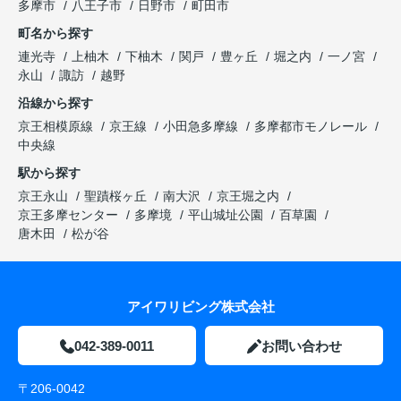
多摩市
八王子市
日野市
町田市
町名から探す
連光寺
上柚木
下柚木
関戸
豊ヶ丘
堀之内
一ノ宮
永山
諏訪
越野
沿線から探す
京王相模原線
京王線
小田急多摩線
多摩都市モノレール
中央線
駅から探す
京王永山
聖蹟桜ヶ丘
南大沢
京王堀之内
京王多摩センター
多摩境
平山城址公園
百草園
唐木田
松が谷
アイワリビング株式会社
042-389-0011
お問い合わせ
〒206-0042