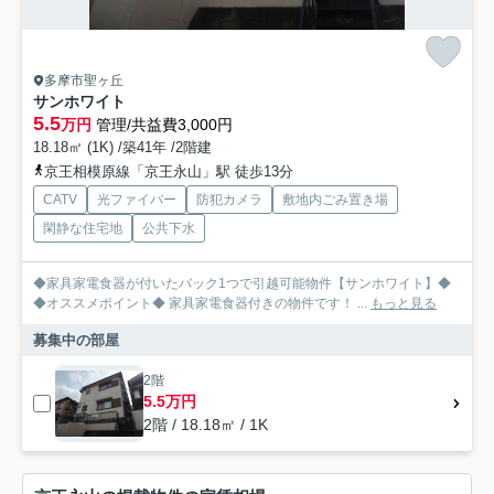
多摩市聖ヶ丘
サンホワイト
5.5
万円
管理/共益費3,000円
18.18㎡ (1K) /築41年 /2階建
京王相模原線「京王永山」駅 徒歩13分
CATV
光ファイバー
防犯カメラ
敷地内ごみ置き場
閑静な住宅地
公共下水
◆家具家電食器が付いたバック1つで引越可能物件【サンホワイト】◆
◆オススメポイント◆ 家具家電食器付きの物件です！ ...
もっと見る
募集中の部屋
2階
5.5万円
2階 / 18.18㎡ / 1K