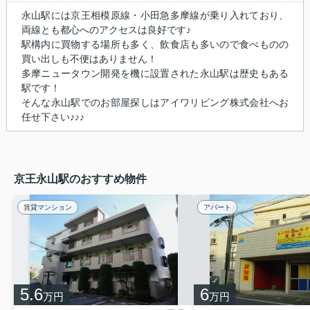
永山駅には京王相模原線・小田急多摩線が乗り入れており、
両線とも都心へのアクセスは良好です♪
駅構内に買物する場所も多く、飲食店も多いので食べものの
買い出しも不便はありません！
多摩ニュータウン開発を機に設置された永山駅は歴史もある
駅です！
そんな永山駅でのお部屋探しはアイワリビング株式会社へお
任せ下さい♪♪♪
京王永山駅のおすすめ物件
賃貸マンション
アパート
5.6
6
万円
万円