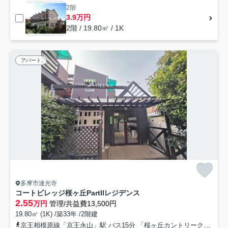
2階
3.9万円
2階 / 19.80㎡ / 1K
アパート
多摩市連光寺
コートビレッジ桜ヶ丘PartIIレジデンス
2.55
万円
管理/共益費13,500円
19.80㎡ (1K) /築33年 /2階建
京王相模原線「京王永山」駅 バス15分 「桜ヶ丘カントリークラブ」 停歩1分