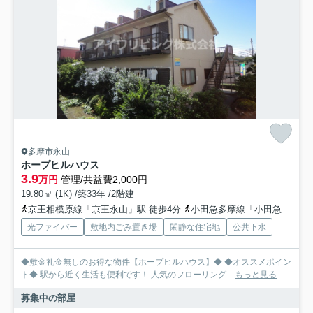
多摩市永山
ホープヒルハウス
3.9
万円
管理/共益費2,000円
19.80㎡ (1K) /築33年 /2階建
京王相模原線「京王永山」駅 徒歩4分
小田急多摩線「小田急永山」駅 徒歩4分
光ファイバー
敷地内ごみ置き場
閑静な住宅地
公共下水
◆敷金礼金無しのお得な物件【ホープヒルハウス】◆ ◆オススメポイン
ト◆ 駅から近く生活も便利です！ 人気のフローリング...
もっと見る
募集中の部屋