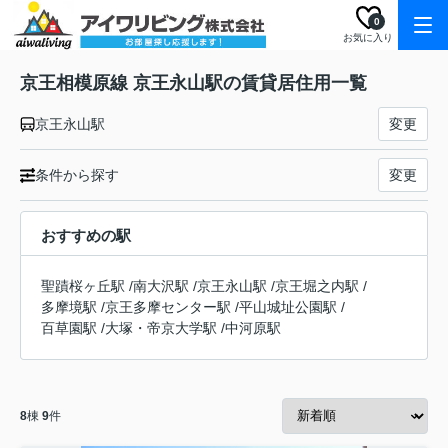
0
お気に入り
京王相模原線 京王永山駅の賃貸居住用一覧
京王永山駅
変更
条件から探す
変更
おすすめの駅
聖蹟桜ヶ丘駅
/
南大沢駅
/
京王永山駅
/
京王堀之内駅
/
多摩境駅
/
京王多摩センター駅
/
平山城址公園駅
/
百草園駅
/
大塚・帝京大学駅
/
中河原駅
8
棟
9
件