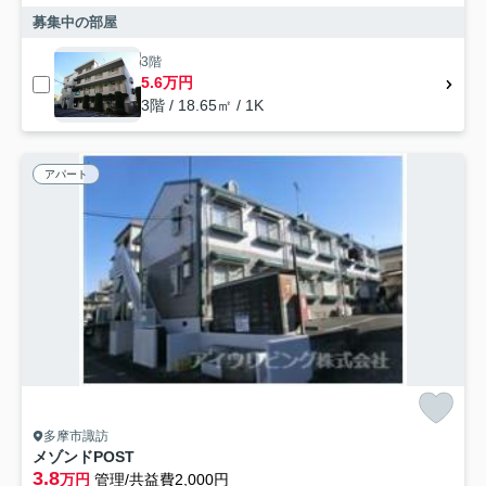
募集中の部屋
3階
5.6万円
3階 / 18.65㎡ / 1K
アパート
多摩市諏訪
メゾンドPOST
3.8
万円
管理/共益費2,000円