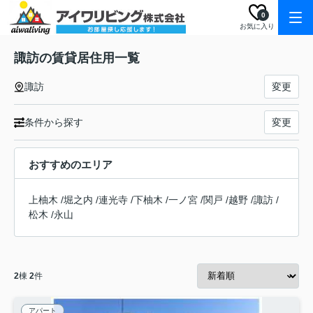
0
お気に入り
諏訪の賃貸居住用一覧
諏訪
変更
条件から探す
変更
おすすめのエリア
上柚木
/
堀之内
/
連光寺
/
下柚木
/
一ノ宮
/
関戸
/
越野
/
諏訪
/
松木
/
永山
2
棟
2
件
アパート