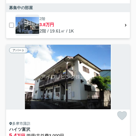
募集中の部屋
2階
3.8万円
2階 / 19.61㎡ / 1K
アパート
多摩市諏訪
ハイツ富沢
5.4
万円
管理/共益費3,000円