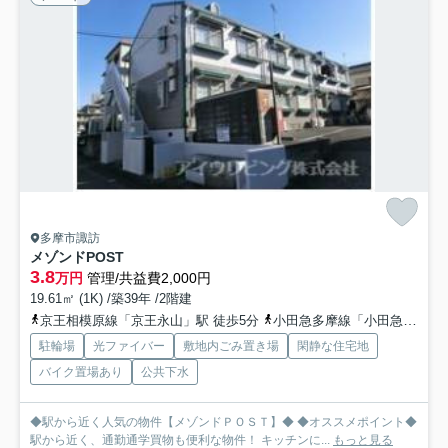
多摩市諏訪
メゾンドPOST
3.8
万円
管理/共益費2,000円
19.61㎡ (1K) /築39年 /2階建
京王相模原線「京王永山」駅 徒歩5分
小田急多摩線「小田急永山」駅 徒歩5分
駐輪場
光ファイバー
敷地内ごみ置き場
閑静な住宅地
バイク置場あり
公共下水
◆駅から近く人気の物件【メゾンドＰＯＳＴ】◆ ◆オススメポイント◆
駅から近く、通勤通学買物も便利な物件！ キッチンに...
もっと見る