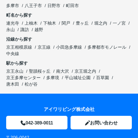
多摩市
八王子市
日野市
町田市
町名から探す
連光寺
上柚木
下柚木
関戸
豊ヶ丘
堀之内
一ノ宮
永山
諏訪
越野
沿線から探す
京王相模原線
京王線
小田急多摩線
多摩都市モノレール
中央線
駅から探す
京王永山
聖蹟桜ヶ丘
南大沢
京王堀之内
京王多摩センター
多摩境
平山城址公園
百草園
唐木田
松が谷
アイワリビング株式会社
042-389-0011
お問い合わせ
〒206-0042