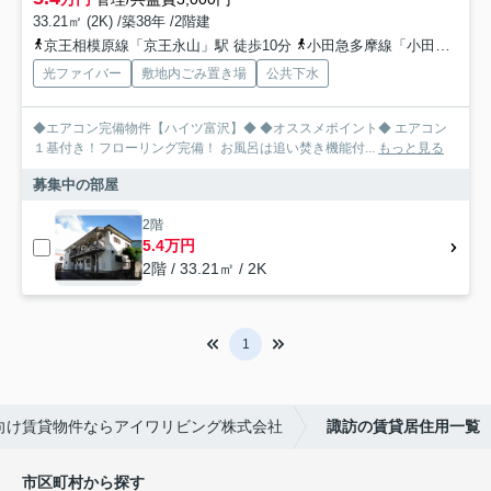
33.21㎡ (2K) /築38年 /2階建
京王相模原線「京王永山」駅 徒歩10分
小田急多摩線「小田急永山」駅 徒歩11分
光ファイバー
敷地内ごみ置き場
公共下水
◆エアコン完備物件【ハイツ富沢】◆ ◆オススメポイント◆ エアコン
１基付き！フローリング完備！ お風呂は追い焚き機能付...
もっと見る
募集中の部屋
2階
5.4万円
2階 / 33.21㎡ / 2K
1
向け賃貸物件ならアイワリビング株式会社
諏訪の賃貸居住用一覧
市区町村から探す