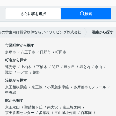
さらに駅を選択
検索
市の学生向け賃貸物件ならアイワリビング株式会社
沿線から探す
市区町村から探す
多摩市
八王子市
日野市
町田市
町名から探す
連光寺
上柚木
下柚木
関戸
豊ヶ丘
堀之内
永山
諏訪
一ノ宮
越野
沿線から探す
京王相模原線
京王線
小田急多摩線
多摩都市モノレール
中央線
駅から探す
京王永山
聖蹟桜ヶ丘
南大沢
京王堀之内
京王多摩センター
多摩境
平山城址公園
百草園