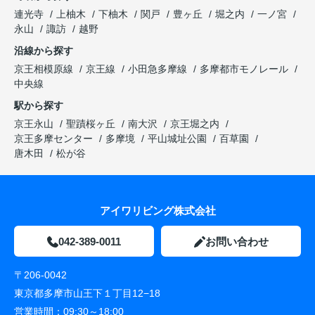
連光寺
上柚木
下柚木
関戸
豊ヶ丘
堀之内
一ノ宮
永山
諏訪
越野
沿線から探す
京王相模原線
京王線
小田急多摩線
多摩都市モノレール
中央線
駅から探す
京王永山
聖蹟桜ヶ丘
南大沢
京王堀之内
京王多摩センター
多摩境
平山城址公園
百草園
唐木田
松が谷
アイワリビング株式会社
042-389-0011
お問い合わせ
〒206-0042
東京都多摩市山王下１丁目12−18
営業時間：
09:30～18:00