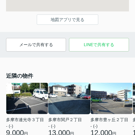
地図アプリで見る
メールで共有する
LINEで共有する
近隣の物件
多摩市関戸２丁目
多摩市連光寺３丁目
多摩市豊ヶ丘２丁目
- (-)
- (-)
- (-)
-
13,000
9,000
12,000
円
円
円