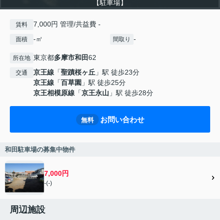
【駐車場】
7,000円 管理/共益費 -
賃料
-㎡
-
面積
間取り
東京都
多摩市
和田
62
所在地
京王線
「
聖蹟桜ヶ丘
」駅 徒歩23分
交通
京王線
「
百草園
」駅 徒歩25分
京王相模原線
「
京王永山
」駅 徒歩28分
お問い合わせ
無料
和田駐車場の募集中物件
7,000円
-(-)
周辺施設