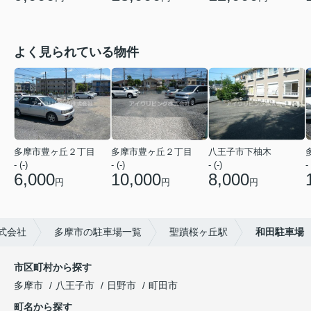
よく見られている物件
多摩市豊ヶ丘２丁目
多摩市豊ヶ丘２丁目
八王子市下柚木
- (-)
- (-)
- (-)
- 
6,000
10,000
8,000
円
円
円
式会社
多摩市の駐車場一覧
聖蹟桜ヶ丘駅
和田駐車場
市区町村から探す
多摩市
八王子市
日野市
町田市
町名から探す