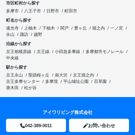
市区町村から探す
多摩市
八王子市
日野市
町田市
町名から探す
連光寺
上柚木
下柚木
関戸
豊ヶ丘
堀之内
一ノ宮
永山
諏訪
越野
沿線から探す
京王相模原線
京王線
小田急多摩線
多摩都市モノレール
中央線
駅から探す
京王永山
聖蹟桜ヶ丘
南大沢
京王堀之内
京王多摩センター
多摩境
平山城址公園
百草園
唐木田
松が谷
アイワリビング株式会社
042-389-0011
お問い合わせ