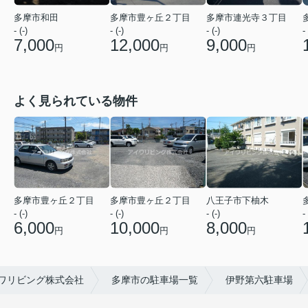
多摩市和田
多摩市豊ヶ丘２丁目
多摩市連光寺３丁目
- 
- (-)
- (-)
- (-)
7,000
12,000
9,000
円
円
円
よく見られている物件
多摩市豊ヶ丘２丁目
多摩市豊ヶ丘２丁目
八王子市下柚木
- (-)
- (-)
- (-)
- 
6,000
10,000
8,000
円
円
円
ワリビング株式会社
多摩市の駐車場一覧
伊野第六駐車場