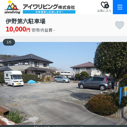
0
お気に入り
伊野第六駐車場
10,000
円
管理/共益費 -
1
/
5