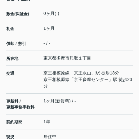
0ヶ月(-)
敷金(保証金)
1ヶ月
礼金
- / -
償却 / 敷引
東京都
多摩市
貝取
１丁目
所在地
京王相模原線
「
京王永山
」駅 徒歩18分
交通
京王相模原線
「
京王多摩センター
」駅 徒歩23
分
1ヶ月(新賃料) / -
更新料 /
更新事務手数料
1年
契約期間
居住中
現況