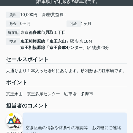
【駐車場】砂利敷きの駐車場です。
10,000円 管理/共益費 -
賃料
0ヶ月
1ヶ月
敷金
礼金
東京都
多摩市
貝取
１丁目
所在地
京王相模原線
「
京王永山
」駅 徒歩18分
交通
京王相模原線
「
京王多摩センター
」駅 徒歩23分
セールスポイント
大通りより１本入った場所にあります。砂利敷きの駐車場です。
ポイント
京王永山
京王多摩センター
駐車場
多摩市
担当者のコメント
空き区画の情報や諸条件の確認等、お気軽にご連絡