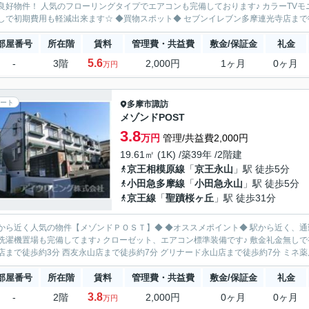
良好物件！ 人気のフローリングタイプでエアコンも完備しております♪ カラーTV
金無しで初期費用も軽減出来ます☆ ◆買物スポット◆ セブンイレブン多摩連光
部屋番号
所在階
賃料
管理費・共益費
敷金/保証金
礼金
5.6
-
3階
2,000円
1ヶ月
0ヶ月
万円
ート
多摩市
諏訪
メゾンドPOST
3.8
万円
管理/共益費2,000円
19.61㎡ (1K) /築39年 /2階建
京王相模原線
「
京王永山
」駅 徒歩5分
小田急多摩線
「
小田急永山
」駅 徒歩5分
京王線
「
聖蹟桜ヶ丘
」駅 徒歩31分
気の物件【メゾンドＰＯＳＴ】◆ ◆オススメポイント◆ 駅から近く、通勤通学買物も便利な物件！ キッチンには２口コンロ設置可！
濯機置場も完備してます♪ クローゼット、エアコン標準装備です♪ 敷金礼金無しで初期費用も軽減可能！ ◆買物
店まで徒歩約3分 西友永山店まで徒歩約7分 グリナード永山店まで徒歩約7分 ミネ薬局
部屋番号
所在階
賃料
管理費・共益費
敷金/保証金
礼金
3.8
-
2階
2,000円
0ヶ月
0ヶ月
万円