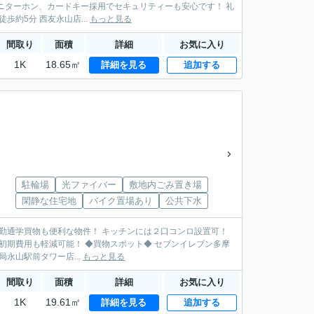
モニターホン、カードキー採用でセキュリティーも安心です！ 礼
寺店まで徒歩約5分 西友永山店...
もっと見る
間取り
面積
詳細
お気に入り
1K
18.65㎡
詳細を見る
追加する
駐輪場
光ファイバー
敷地内ごみ置き場
閑静な住宅地
バイク置場あり
公共下水
スポット◆ セブンイレブン多摩
永山駅前タワー店...
もっと見る
間取り
面積
詳細
お気に入り
1K
19.61㎡
詳細を見る
追加する