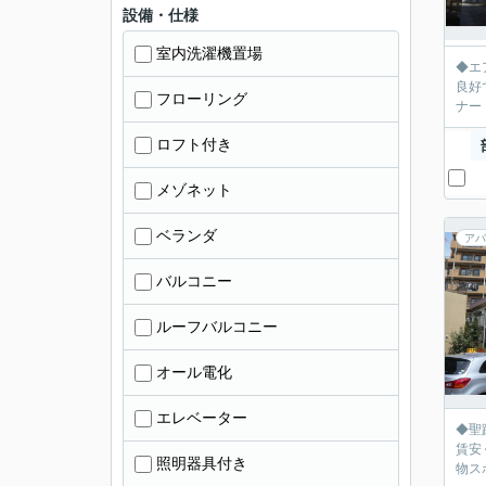
設備・仕様
室内洗濯機置場
◆エアコン完備物件
良好です♪ 
フローリング
ナー
ロフト付き
メゾネット
ベランダ
アパ
バルコニー
ルーフバルコニー
オール電化
エレベーター
◆聖蹟桜ヶ丘
賃安
照明器具付き
物ス