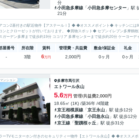
分
小田急多摩線
「
小田急多摩センター
」駅 
21分
付きの駅近物件【アステールⅠ】◆ ◆オススメポイント◆ キッチンにはIHクッキングヒーター付き！ 経済的な都市ガスです♪各部屋に
ゼットが付いております。 ◆買物スポット◆ セブンイレブン多摩鶴牧2丁目店まで徒歩約4分 マルエツ唐木田駅前店まで徒歩約3分
スガーデン多摩まで徒歩約19分 ココリア 多摩センターまで徒歩約20分 ケーヨーデイ
部屋番号
所在階
賃料
管理費・共益費
敷金/保証金
礼金
6
-
3階
2,000円
0ヶ月
0ヶ月
万円
マンション
多摩市
馬引沢
エトワール永山
5.6
万円
管理/共益費2,000円
18.65㎡ (1K) /築36年 /4階建
京王相模原線
「
京王永山
」駅 徒歩12分
小田急多摩線
「
小田急永山
」駅 徒歩12分
京王線
「
聖蹟桜ヶ丘
」駅 徒歩31分
TVモニターホン付きのセキュリティー物件【エトワール永山】◆ ◆オススメポイント◆ バストイレ別（温水洗浄便座完備）！南西向きの日