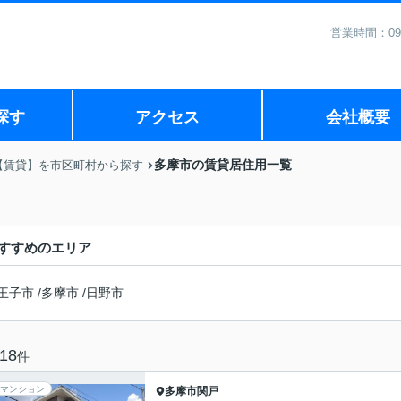
営業時間：09
探す
アクセス
会社概要
多摩市の賃貸居住用一覧
【賃貸】を市区町村から探す
すすめのエリア
王子市
/
多摩市
/
日野市
18
件
マンション
多摩市
関戸