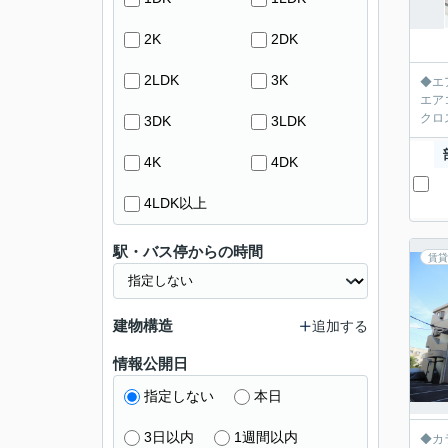
2K
2DK
2LDK
3K
◆エアコン2基
エアコンとクロー
クロ
3DK
3LDK
4K
4DK
4LDK以上
駅・バス停からの時間
賃貸
建物構造
追加する
情報公開日
指定しない
本日
3日以内
1週間以内
◆カラー