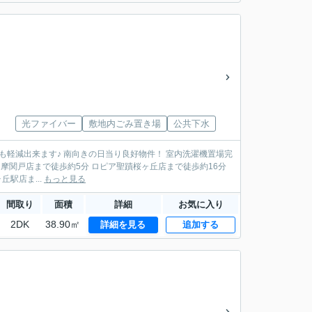
光ファイバー
敷地内ごみ置き場
公共下水
丘駅店ま...
もっと見る
間取り
面積
詳細
お気に入り
2DK
38.90㎡
詳細を見る
追加する