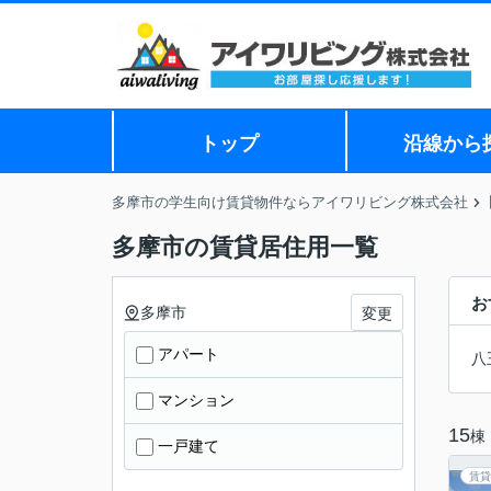
トップ
沿線から
多摩市の学生向け賃貸物件ならアイワリビング株式会社
多摩市の賃貸居住用一覧
お
多摩市
変更
アパート
八
マンション
15
棟
一戸建て
賃貸