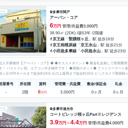
ート
多摩市
関戸
アーバン・コア
6
万円
管理/共益費3,000円
38.90㎡ (2DK) /築53年 /2階建
京王線
「
聖蹟桜ヶ丘
」駅 徒歩16分
京王相模原線
「
京王永山
」駅 徒歩21分
小田急多摩線
「
小田急永山
」駅 徒歩23分
アーバン・コア】◆ ◆オススメポイント◆ 敷金礼金無しで初期費用も軽減出来ます♪ 南向きの日当り良好物件！ 室内洗濯機置場完
トイレ別、エアコン付き物件です！ ◆買物スポット◆ ファミリーマート多摩関戸店まで徒歩約5分 ロピア聖蹟桜ヶ丘店まで徒歩約16分
桜ヶ丘VITAモールまで徒歩約16分 丘の上薬局まで徒歩約16分 ビックカメラ聖蹟桜ヶ
部屋番号
所在階
賃料
管理費・共益費
敷金/保証金
礼金
6
-
2階
3,000円
0ヶ月
0ヶ月
万円
ート
多摩市
連光寺
コートビレッジ桜ヶ丘PartⅡレジデンス
3.9
4.4
万円～
万円
管理/共益費4,000円