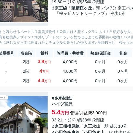
19.80㎡ (1K) /築35年 /2階建
京王線
「
聖蹟桜ヶ丘
」駅 バス7分 京王バ
「桜ヶ丘カントリークラブ」 停歩1分
トと暮らせるペット共生型賃貸物件！公園には大型ドッグランあり！自然好きな人
有名建築家デザイン！海外リゾートのロッジを想わせるような雰囲気の建物！バス停
を身近に感じながら木に囲まれたナチュラルな
部屋番号
所在階
賃料
管理費・共益費
敷金/保証金
礼金
3.9
-
2階
4,000円
0ヶ月
0ヶ月
万円
4
-
2階
4,000円
0ヶ月
0ヶ月
万円
4.4
-
2階
4,000円
0ヶ月
0ヶ月
万円
ート
多摩市
諏訪
ハイツ富沢
5.4
万円
管理/共益費3,000円
33.21㎡ (2K) /築38年 /2階建
京王相模原線
「
京王永山
」駅 徒歩10分
小田急多摩線
「
小田急永山
」駅 徒歩11分