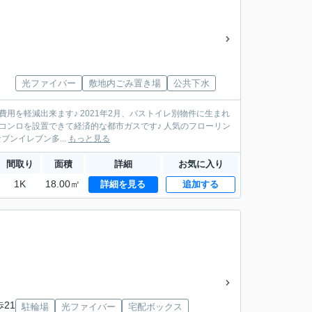
光ファイバー
敷地内ごみ置き場
公共下水
コンロを設置できて経済的な都市ガスです♪ 人気のフローリン
環境です♪ ◆買物スポット◆ セブンイレブン多...
もっと見る
間取り
面積
詳細
お気に入り
1K
18.00㎡
詳細を見る
追加する
歩21
駐輪場
光ファイバー
宅配ボックス