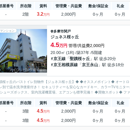
部屋番号
所在階
賃料
管理費・共益費
敷金/保証金
礼金
3.2
-
2階
2,000円
0ヶ月
0ヶ月
万円
マンション
多摩市
関戸
ジュネス桜ヶ丘
4.5
万円
管理/共益費2,000円
20.00㎡ (1R) /築37年 /5階建
京王線
「
聖蹟桜ヶ丘
」駅 徒歩20分
京王相模原線
「
京王永山
」駅 徒歩18分
のバストイレ別物件【ジュネス桜ヶ丘】◆ ◆オススメポイント◆ オートロックマンション、インターネットも使用無料です♪ 人気のバス
レ別で温水洗浄便座付き！ セキュリティーも安心なカードキー、カラーTVモニター
き！ シューズボックス、室内洗濯機置場、エアコンも標準
部屋番号
所在階
賃料
管理費・共益費
敷金/保証金
礼金
4.5
-
3階
2,000円
0ヶ月
0ヶ月
万円
4.5
-
3階
2,000円
0ヶ月
0ヶ月
万円