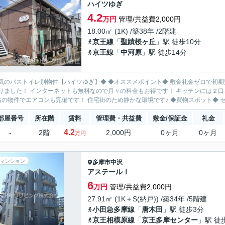
ハイツゆぎ
4.2
万円
管理/共益費2,000円
18.00㎡ (1K) /築38年 /2階建
京王線
「
聖蹟桜ヶ丘
」駅 徒歩10分
京王線
「
中河原
」駅 徒歩14分
レ別物件【ハイツゆぎ】◆ ◆オススメポイント◆ 敷金礼金ゼロで初期費用を軽減出来ます♪ 2021年2月、バストイレ別物件に生まれ
りました！ インターネットも無料なので月々の料金もお得です！ キッチンには２口
グ6帖の物件でエアコンも完備です！ 住宅街のため静かな
部屋番号
所在階
賃料
管理費・共益費
敷金/保証金
礼金
4.2
-
2階
2,000円
0ヶ月
0ヶ月
万円
マンション
多摩市
中沢
アステールⅠ
6
万円
管理/共益費2,000円
27.91㎡ (1K＋S(納戸)) /築34年 /5階建
小田急多摩線
「
唐木田
」駅 徒歩3分
京王相模原線
「
京王多摩センター
」駅 徒