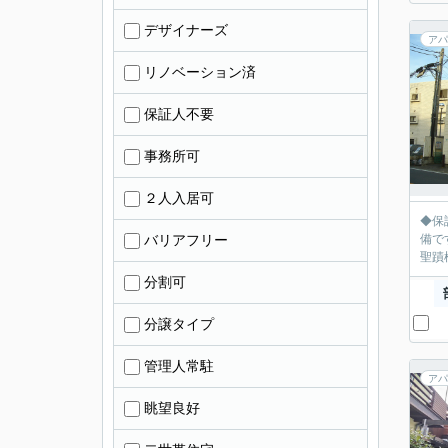
デザイナーズ
アパ
リノベーション済
保証人不要
事務所可
２人入居可
◆保証人不要物件【
バリアフリー
備です！ バス
聖蹟
分割可
分譲タイプ
管理人常駐
アパ
眺望良好