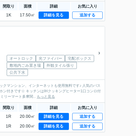
間取り
面積
詳細
お気に入り
1K
17.50㎡
詳細を見る
追加する
オートロック
光ファイバー
宅配ボックス
敷地内ごみ置き場
外観タイル張り
公共下水
ホン付きです☆ キッチンはIHクッキングヒーター1口コンロ付
完備！ ◆買物スポット◆ ファミリーマート多摩関...
もっと見る
間取り
面積
詳細
お気に入り
1R
20.00㎡
詳細を見る
追加する
1R
20.00㎡
詳細を見る
追加する