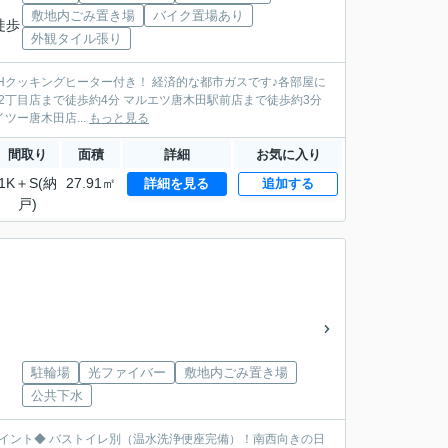
敷地内ごみ置き場
バイク置場あり
徒歩
外観タイル張り
ツー唐木田店...
もっと見る
間取り
面積
詳細
お気に入り
1K＋S(納
27.91㎡
詳細を見る
追加する
戸)
駐輪場
光ファイバー
敷地内ごみ置き場
公共下水