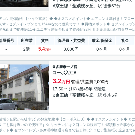
京王線
「
聖蹟桜ヶ丘
」駅 徒歩37分
【ハイツ富沢】◆ ◆オススメポイント◆ エアコン１基付き！フローリング完備！ お風呂は追い焚き機能付き！南向きで日当りも
セブンイレブンまで154ｍなので便利です！ ◆買物スポット◆ セブンイレブン多摩連光寺店まで徒歩約2分 西友永山店まで徒歩約11分 グリ
ド永山まで徒歩約11分 ユニディ若葉台店まで徒歩約32分 ミネ薬局永山駅前タワー店ま
部屋番号
所在階
賃料
管理費・共益費
敷金/保証金
礼金
5.4
-
2階
3,000円
0ヶ月
0ヶ月
万円
ート
多摩市
一ノ宮
コーポ入江A
3.2
万円
管理/共益費2,000円
17.50㎡ (1K) /築45年 /2階建
京王線
「
聖蹟桜ヶ丘
」駅 徒歩5分
駅から徒歩3分の好立地物件【コーポ入江B】◆ ◆オススメポイント◆ とにかく月々のお家賃を安くしたい方におすすめの物件です♪ お家
くても駅は近いので便利です☆ キッチンには２口コンロ設置可！ 聖蹟桜ヶ丘駅から新宿
ポット◆ セブンイレブン多摩明神橋通り店まで徒歩約3分 ロピア聖蹟桜ヶ丘店まで徒歩