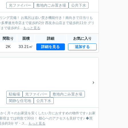
光ファイバー
敷地内ごみ置き場
公共下水
で徒歩約1...
もっと見る
間取り
面積
詳細
お気に入り
2K
33.21㎡
詳細を見る
追加する
駐輪場
光ファイバー
敷地内ごみ置き場
閑静な住宅地
公共下水
までは特急で30分！ 都心へのアクセスも良好です♪ ◆買
約3分 ザ・ス...
もっと見る