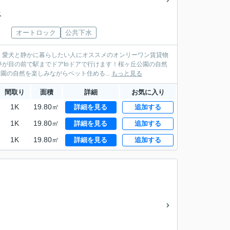
ス
オートロック
公共下水
、愛犬と静かに暮らしたい人にオススメのオンリーワン賃貸物
が目の前で駅までドアtoドアで行けます！桜ヶ丘公園の自然
暮らしがあります♪ 聖蹟桜ヶ丘 桜ヶ丘公園の自然を楽しみながらペット住める...
もっと見る
間取り
面積
詳細
お気に入り
1K
19.80㎡
詳細を見る
追加する
1K
19.80㎡
詳細を見る
追加する
1K
19.80㎡
詳細を見る
追加する