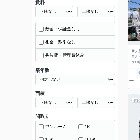
賃料
～
敷金・保証金なし
礼金・敷引なし
◆人気のバストイ
共益費・管理費込み
変わ
築年数
面積
賃貸
～
間取り
ワンルーム
1K
1DK
1LDK