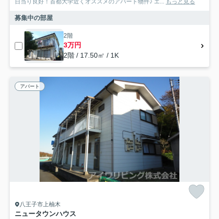
日当り良好！首都大学近くオススメのアパート物件♪ エ...
もっと見る
募集中の部屋
2階
3万円
2階 / 17.50㎡ / 1K
アパート
八王子市上柚木
ニュータウンハウス