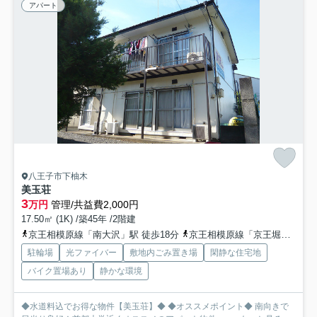
アパート
八王子市下柚木
美玉荘
3
万円
管理/共益費2,000円
17.50㎡ (1K) /築45年 /2階建
京王相模原線「南大沢」駅 徒歩18分
京王相模原線「京王堀之内」駅 徒歩30分
駐輪場
光ファイバー
敷地内ごみ置き場
閑静な住宅地
バイク置場あり
静かな環境
◆水道料込でお得な物件【美玉荘】◆ ◆オススメポイント◆ 南向きで