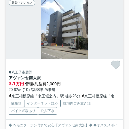
賃貸マンション
八王子市越野
アヴァンセ南大沢
3.1
万円
管理/共益費2,000円
20.62㎡ (1K) /築38年 /5階建
京王相模原線「京王堀之内」駅 徒歩23分
京王相模原線「南大沢」駅 徒歩33分
駐輪場
インターネット対応
敷地内ごみ置き場
バイク置場あり
公共下水
◆TVモニターホン付きで安心【アヴァンセ南大沢】◆ ◆オススメポイ