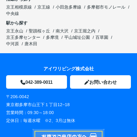
京王相模原線
京王線
小田急多摩線
多摩都市モノレール
中央線
駅から探す
京王永山
聖蹟桜ヶ丘
南大沢
京王堀之内
京王多摩センター
多摩境
平山城址公園
百草園
中河原
唐木田
アイワリビング株式会社
042-389-0011
お問い合わせ
〒206-0042
東京都多摩市山王下１丁目12−18
営業時間：
09:30～18:00
定休日：
毎週水曜 ※2、3月は無休