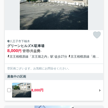
八王子市下柚木
グリーンヒルズＫ駐車場
8,000
円
管理/共益費-
京王相模原線「京王堀之内」駅 徒歩27分
京王相模原線「南大沢」駅 徒歩33分
空区画ございます。お気軽にお問合せください。
募集中の区画
8,000円