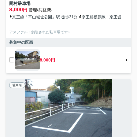
岡村駐車場
8,000
円
管理/共益費-
京王線「平山城址公園」駅 徒歩31分
京王相模原線「京王堀之内」駅 徒歩35分
アスファルト舗装された駐車場です♪
募集中の区画
8,000円
駐車場