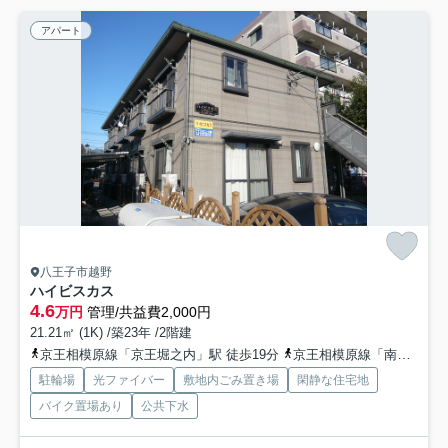
アパート
八王子市越野
ハイビスカス
4.6
万円
管理/共益費2,000円
21.21㎡ (1K) /築23年 /2階建
京王相模原線「京王堀之内」駅 徒歩19分
京王相模原線「南大沢」駅 徒歩31分
駐輪場
光ファイバー
敷地内ごみ置き場
閑静な住宅地
バイク置場あり
公共下水