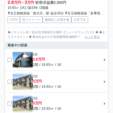
2.8
3
万円～
万円
管理/共益費2,000円
19.83㎡ (1K) /築33年 /2階建
京王相模原線「南大沢」駅 徒歩26分
京王相模原線「多摩境」駅 徒歩36分
CATV
光ファイバー
敷地内ごみ置き場
公共下水
◆バストイレ別！温水洗浄便座付き物件【ニュータウンハウス】◆ ◆オ
ススメポイント◆ 敷金礼金ゼロの初期費用軽減物件！ ...
もっと見る
募集中の部屋
1階
2.8万円
1階 / 19.83㎡ / 1K
2階
3万円
2階 / 19.83㎡ / 1K
2階
3万円
2階 / 19.83㎡ / 1K