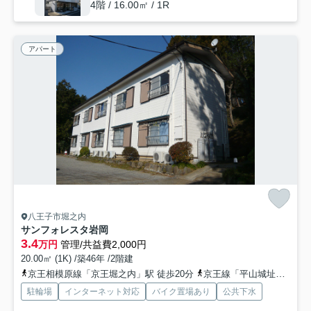
4階 / 16.00㎡ / 1R
アパート
八王子市堀之内
サンフォレスタ岩岡
3.4
万円
管理/共益費2,000円
20.00㎡ (1K) /築46年 /2階建
京王相模原線「京王堀之内」駅 徒歩20分
京王線「平山城址公園」駅 徒歩29分
駐輪場
インターネット対応
バイク置場あり
公共下水