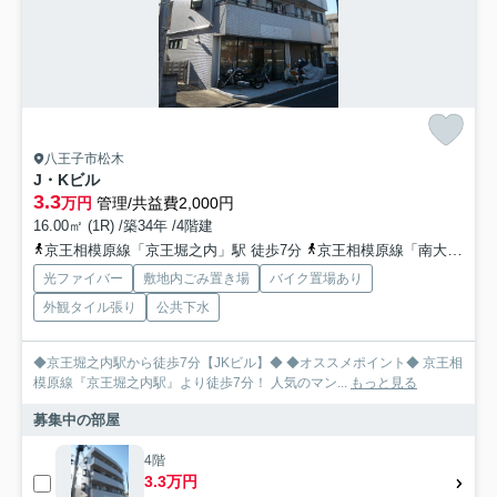
八王子市松木
J・Kビル
3.3
万円
管理/共益費2,000円
16.00㎡ (1R) /築34年 /4階建
京王相模原線「京王堀之内」駅 徒歩7分
京王相模原線「南大沢」駅 徒歩24分
光ファイバー
敷地内ごみ置き場
バイク置場あり
外観タイル張り
公共下水
◆京王堀之内駅から徒歩7分【JKビル】◆ ◆オススメポイント◆ 京王相
模原線『京王堀之内駅』より徒歩7分！ 人気のマン...
もっと見る
募集中の部屋
4階
3.3万円