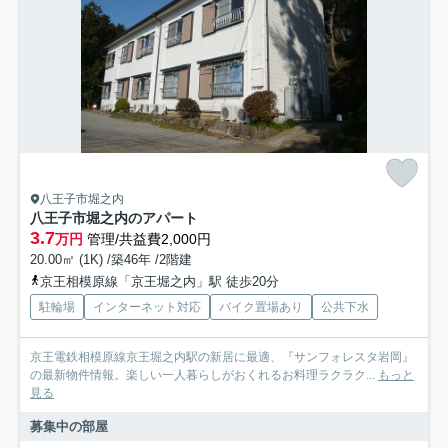
八王子市堀之内
八王子市堀之内のアパート
3.7
万円
管理/共益費2,000円
20.00㎡ (1K) /築46年 /2階建
京王相模原線「京王堀之内」駅 徒歩20分
駐輪場
インターネット対応
バイク置場あり
公共下水
京王電鉄相模原線京王堀之内駅の新居に最適、『サンフォレスタ岩岡』
の最新物件情報。楽しい一人暮らしがおくれるお料理ラクラク...
もっと
見る
募集中の部屋