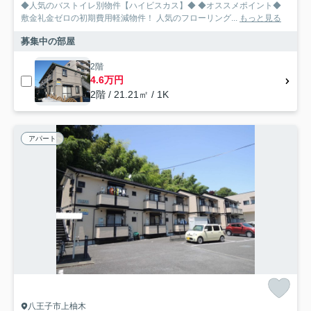
◆人気のバストイレ別物件【ハイビスカス】◆ ◆オススメポイント◆
敷金礼金ゼロの初期費用軽減物件！ 人気のフローリング...
もっと見る
募集中の部屋
2階
4.6万円
2階 / 21.21㎡ / 1K
アパート
八王子市上柚木