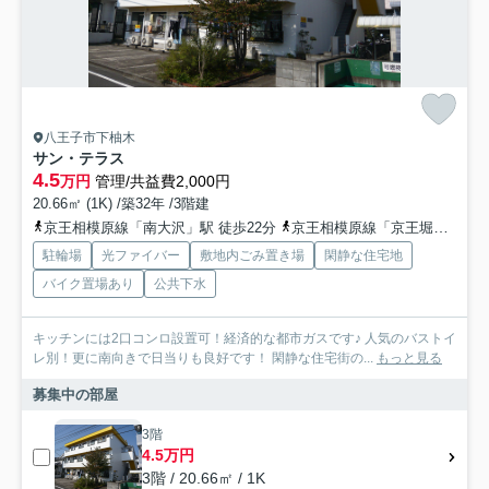
八王子市下柚木
サン・テラス
4.5
万円
管理/共益費2,000円
20.66㎡ (1K) /築32年 /3階建
京王相模原線「南大沢」駅 徒歩22分
京王相模原線「京王堀之内」駅 徒歩28分
駐輪場
光ファイバー
敷地内ごみ置き場
閑静な住宅地
バイク置場あり
公共下水
キッチンには2口コンロ設置可！経済的な都市ガスです♪ 人気のバストイ
レ別！更に南向きで日当りも良好です！ 閑静な住宅街の...
もっと見る
募集中の部屋
3階
4.5万円
3階 / 20.66㎡ / 1K