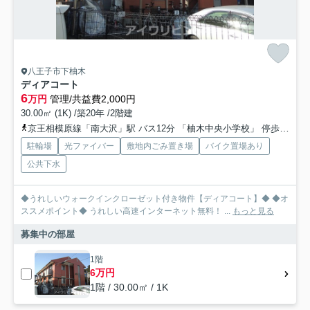
八王子市下柚木
ディアコート
6
万円
管理/共益費2,000円
30.00㎡ (1K) /築20年 /2階建
京王相模原線「南大沢」駅 バス12分 「柚木中央小学校」 停歩2分
駐輪場
光ファイバー
敷地内ごみ置き場
バイク置場あり
公共下水
◆うれしいウォークインクローゼット付き物件【ディアコート】◆ ◆オ
ススメポイント◆ うれしい高速インターネット無料！ ...
もっと見る
募集中の部屋
1階
6万円
1階 / 30.00㎡ / 1K