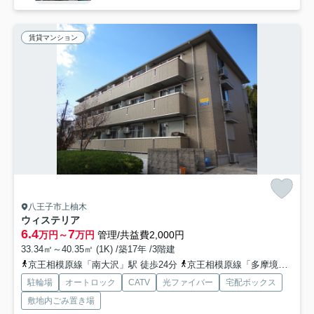
賃貸マンション
八王子市上柚木
ウィステリア
6.4
7
万円～
万円
管理/共益費2,000円
33.34㎡～40.35㎡ (1K) /築17年 /3階建
京王相模原線「南大沢」駅 徒歩24分
京王相模原線「多摩境」駅 徒歩37分
駐輪場
オートロック
CATV
光ファイバー
宅配ボックス
敷地内ごみ置き場