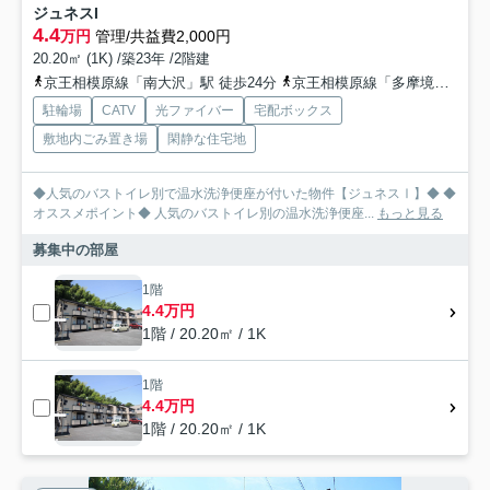
ジュネスI
4.4
万円
管理/共益費2,000円
20.20㎡ (1K) /築23年 /2階建
京王相模原線「南大沢」駅 徒歩24分
京王相模原線「多摩境」駅 徒歩40分
駐輪場
CATV
光ファイバー
宅配ボックス
敷地内ごみ置き場
閑静な住宅地
◆人気のバストイレ別で温水洗浄便座が付いた物件【ジュネスⅠ】◆ ◆
オススメポイント◆ 人気のバストイレ別の温水洗浄便座...
もっと見る
募集中の部屋
1階
4.4万円
1階 / 20.20㎡ / 1K
1階
4.4万円
1階 / 20.20㎡ / 1K