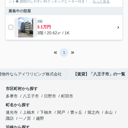
ント◆ 調理のしやすいIHクッキングヒーター付き！ ...
もっと見る
募集中の部屋
3階
3.1万円
3階 / 20.62㎡ / 1K
1
貸物件ならアイワリビング株式会社
【賃貸】「八王子市」の一覧
市区町村から探す
多摩市
八王子市
日野市
町田市
町名から探す
連光寺
上柚木
下柚木
関戸
豊ヶ丘
堀之内
永山
諏訪
一ノ宮
越野
沿線から探す