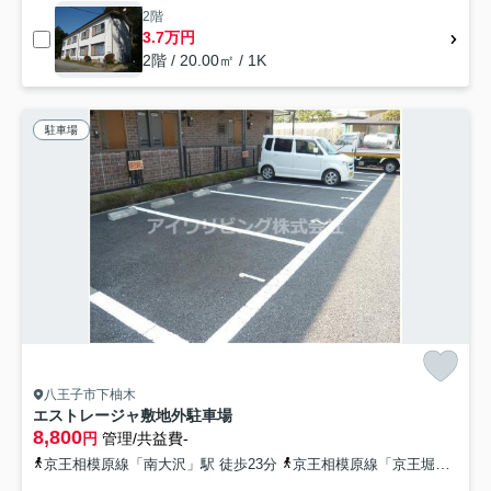
2階
3.7万円
2階 / 20.00㎡ / 1K
駐車場
八王子市下柚木
エストレージャ敷地外駐車場
8,800
円
管理/共益費-
京王相模原線「南大沢」駅 徒歩23分
京王相模原線「京王堀之内」駅 徒歩35分