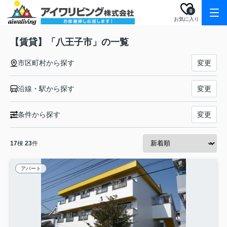
0
お気に入り
【賃貸】「八王子市」の一覧
市区町村から探す
変更
沿線・駅から探す
変更
条件から探す
変更
17
棟
23
件
アパート