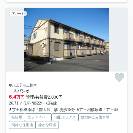
アパート
八王子市上柚木
エスパシオ
6.4
万円
管理/共益費2,000円
26.71㎡ (1K) /築22年 /2階建
京王相模原線「南大沢」駅 徒歩18分
京王相模原線「京王堀之内」駅 徒歩37分
駐輪場
光ファイバー
宅配ボックス
敷地内ごみ置き場
閑静な住宅地
静かな環境