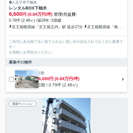
八王子市下柚木
レンタルBOX下柚木
6,600
円 (0.84万円/坪)
管理/共益費-
0.79坪 (2.48㎡) /築29年 /1階建
京王相模原線「京王堀之内」駅 徒歩27分
京王相模原線「南大沢」駅 徒歩31分
ご自宅にある捨てるに捨てられない思い出の品を入れておくのに最適で
す！
お気軽にお問合せください。
募集中の物件
1階
6,600円 (0.84万円/坪)
1階 / 0.79坪 (2.48㎡)
賃貸マンション