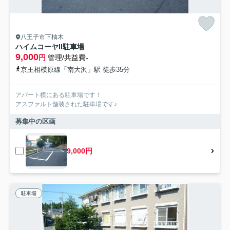
八王子市下柚木
ハイムコーヤII駐車場
9,000
円
管理/共益費-
京王相模原線「南大沢」駅 徒歩35分
アパート横にある駐車場です！
アスファルト舗装された駐車場です♪
募集中の区画
9,000円
駐車場