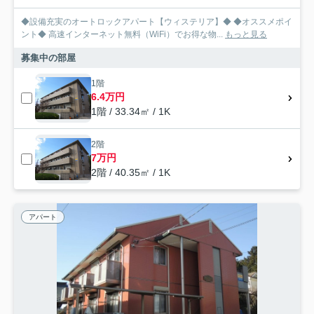
◆設備充実のオートロックアパート【ウィステリア】◆ ◆オススメポイ
ント◆ 高速インターネット無料（WiFi）でお得な物...
もっと見る
募集中の部屋
1階
6.4万円
1階 / 33.34㎡ / 1K
2階
7万円
2階 / 40.35㎡ / 1K
アパート