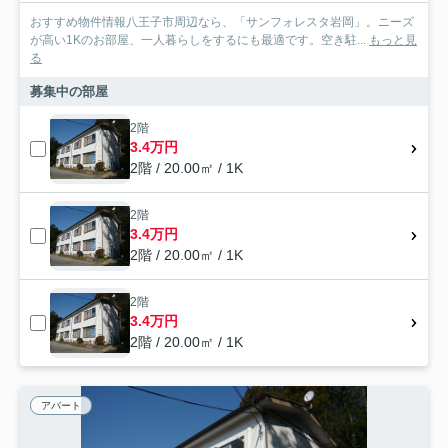
おすすめ物件情報八王子市周辺なら、「サンフォレスタ岩岡」。ニーズ
が高い1Kのお部屋、一人暮らしをするにも最適です。空き駐...
もっと見
る
募集中の部屋
2階
3.4万円
2階 / 20.00㎡ / 1K
2階
3.4万円
2階 / 20.00㎡ / 1K
2階
3.4万円
2階 / 20.00㎡ / 1K
アパート