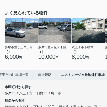
よく見られている物件
多摩市豊ヶ丘２丁目
多摩市豊ヶ丘２丁目
八王子市下柚木
- (-)
- (-)
- (-)
- 
6,000
10,000
8,000
円
円
円
王子市の駐車場一覧
南大沢駅
エストレージャ敷地外駐車場
市区町村から探す
多摩市
八王子市
日野市
町田市
町名から探す
連光寺
上柚木
下柚木
関戸
豊ヶ丘
堀之内
一ノ宮