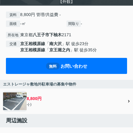
【外観】
8,800円 管理/共益費 -
賃料
-㎡
-
面積
間取り
東京都
八王子市
下柚木
2171
所在地
京王相模原線
「
南大沢
」駅 徒歩23分
交通
京王相模原線
「
京王堀之内
」駅 徒歩35分
お問い合わせ
無料
エストレージャ敷地外駐車場の募集中物件
8,800円
-(-)
周辺施設