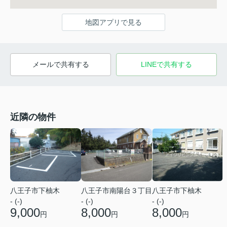
地図アプリで見る
メールで共有する
LINEで共有する
近隣の物件
八王子市下柚木
八王子市南陽台３丁目
八王子市下柚木
- (-)
- (-)
- (-)
9,000
8,000
8,000
円
円
円