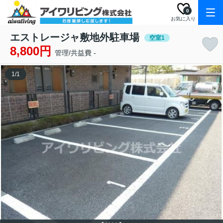
0
お気に入り
エストレージャ敷地外駐車場
空室1
8,800円
管理/共益費 -
1
/
1