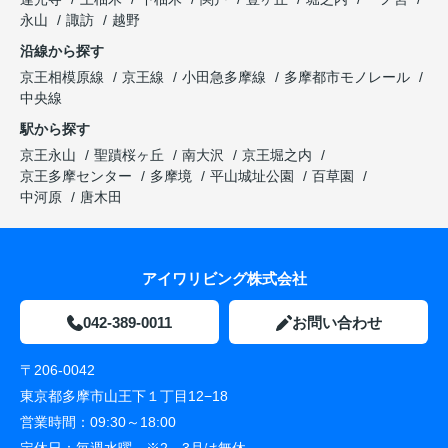
永山
諏訪
越野
沿線から探す
京王相模原線
京王線
小田急多摩線
多摩都市モノレール
中央線
駅から探す
京王永山
聖蹟桜ヶ丘
南大沢
京王堀之内
京王多摩センター
多摩境
平山城址公園
百草園
中河原
唐木田
アイワリビング株式会社
042-389-0011
お問い合わせ
〒206-0042
東京都多摩市山王下１丁目12−18
営業時間：
09:30～18:00