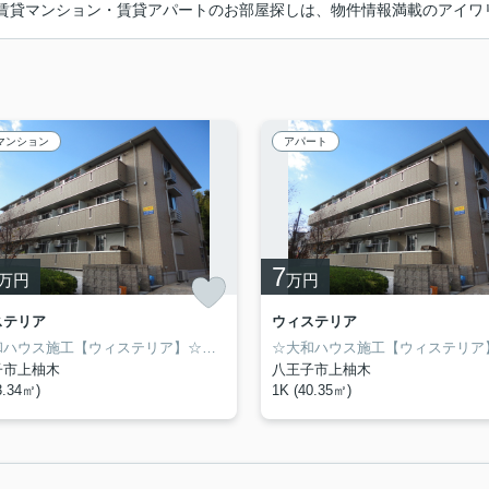
賃貸マンション・賃貸アパートのお部屋探しは、物件情報満載のアイワ
マンション
アパート
7
万円
万円
ステリア
ウィステリア
☆大和ハウス施工【ウィステリア】☆システムキッチン（２口コンロ+グリル）☆高速インターネット無料（WiFi）で経済的☆人気のバストイレ別☆ワイド鏡面洗髪洗面化粧台☆南大沢のお部屋探しは物件情報満載のアイワリビング株式会社にお任せ下さい！1人暮し用物件からファミリー物件まで幅広く賃貸物件を取り扱っております♪京王相模原線「京王多摩センター駅」から徒歩6分！住所：東京都多摩市山王下1-12-18☆
子市上柚木
八王子市上柚木
3.34㎡)
1K (40.35㎡)