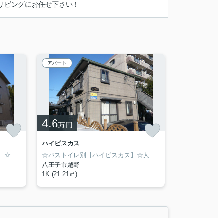
リビングにお任せ下さい！
アパート
4.6
万円
ハイビスカス
☆大和ハウス施工【ウィステリア】☆システムキッチン（２口コンロ+グリル）☆高速インターネット無料（WiFi）で経済的☆人気のバストイレ別☆ワイド鏡面洗髪洗面化粧台☆南大沢のお部屋探しは物件情報満載のアイワリビング株式会社にお任せ下さい！1人暮し用物件からファミリー物件まで幅広く賃貸物件を取り扱っております♪京王相模原線「京王多摩センター駅」から徒歩6分！住所：東京都多摩市山王下1-12-18☆
☆バストイレ別【ハイビスカス】☆人気のフローリング物件☆敷金礼金ゼロの初期費用軽減物件☆TVモニターホン付き☆積水ハウス施工の人気物件☆駐輪場有り☆京王堀之内のお部屋探しは物件情報満載のアイワリビング株式会社にお任せ下さい！1人暮し用物件からファミリー物件まで幅広く賃貸物件を取り扱っております♪京王相模原線「京王多摩センター駅」から徒歩6分！住所：東京都多摩市山王下1-12-18☆
八王子市越野
1K (21.21㎡)