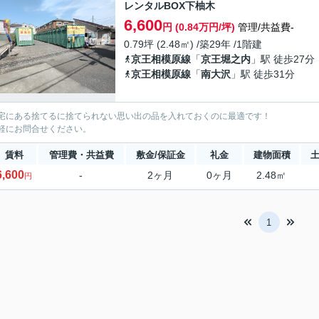
レンタルBOX下柚木
6,600
円 (0.84万円/坪)
管理/共益費-
0.79坪 (2.48㎡) /築29年 /1階建
京王相模原線
「
京王堀之内
」駅 徒歩27分
京王相模原線
「
南大沢
」駅 徒歩31分
宅にある捨てるに捨てられない思い出の品を入れておくのに最適です！
軽にお問合せください。
賃料
管理費・共益費
敷金/保証金
礼金
建物面積
6,600
-
2ヶ月
0ヶ月
2.48㎡
円
1