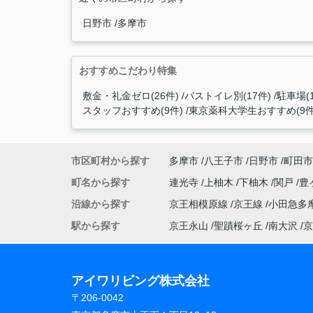
日野市
多摩市
おすすめこだわり特集
敷金・礼金ゼロ(26件)
バストイレ別(17件)
駐車場(1
スタッフおすすめ(9件)
東京薬科大学生おすすめ(9件
市区町村から探す
多摩市
八王子市
日野市
町田市
町名から探す
連光寺
上柚木
下柚木
関戸
豊
沿線から探す
京王相模原線
京王線
小田急多
駅から探す
京王永山
聖蹟桜ヶ丘
南大沢
京
アイワリビング株式会社
〒206-0042