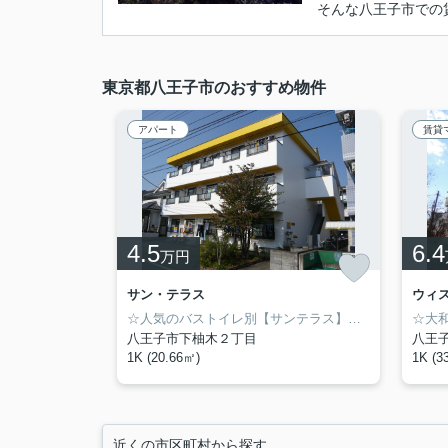
そんな八王子市での
東京都八王子市のおすすめ物件
アパート
賃貸
4.5
6.4
万円
サン・テラス
ウィ
☆人気のバストイレ別【サンテラス】☆南向きで日当りも良好☆インターネット無料☆都立大生にオススメの物件☆クローゼット完備☆TVモニターホン付き☆敷金礼金ゼロ☆南大沢のお部屋探しは物件情報満載のアイワリビング株式会社にお任せ下さい！1人暮し用物件からファミリー物件まで幅広く賃貸物件を取り扱っております♪京王相模原線「京王多摩センター駅」から徒歩6分！住所：東京都多摩市山王下1-12-18☆
八王子市下柚木２丁目
八王
1K (20.66㎡)
1K (3
近くの市区町村から探す