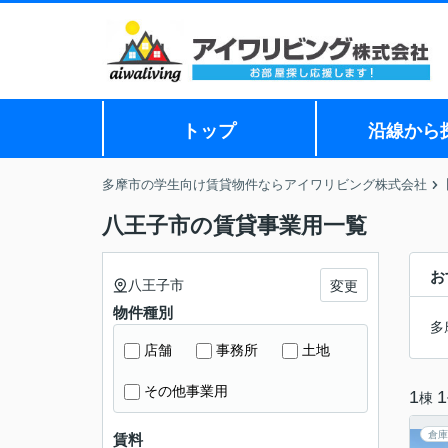
トップ
沿線から
多摩市の学生向け賃貸物件ならアイワリビング株式会社
八王子市の賃貸事業用一覧
お
八王子市
変更
物件種別
多
店舗
事務所
土地
その他事業用
1
1
棟
倉庫
賃料