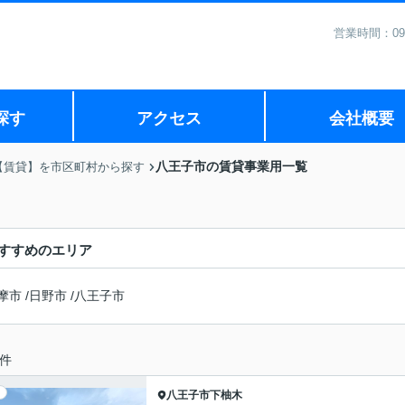
営業時間：09
探す
アクセス
会社概要
八王子市の賃貸事業用一覧
【賃貸】を市区町村から探す
すすめのエリア
摩市
/
日野市
/
八王子市
件
八王子市
下柚木