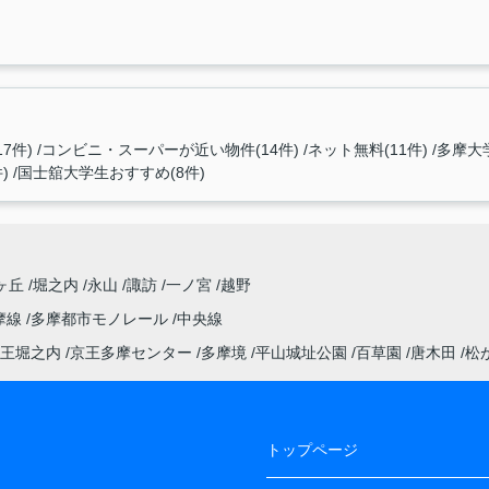
7件)
コンビニ・スーパーが近い物件(14件)
ネット無料(11件)
多摩大学
)
国士舘大学生おすすめ(8件)
ヶ丘
堀之内
永山
諏訪
一ノ宮
越野
摩線
多摩都市モノレール
中央線
王堀之内
京王多摩センター
多摩境
平山城址公園
百草園
唐木田
松
トップページ