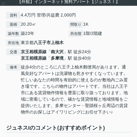
【外観】インターネット無料アパート【ジュネスⅠ】
4.4万円 管理/共益費 2,000円
賃料
20.20㎡
1K
面積
間取り
築23年
1階/2階建
築年数
所在階
東京都
八王子市
上柚木
所在地
京王相模原線
「
南大沢
」駅 徒歩24分
交通
京王相模原線
「
多摩境
」駅 徒歩40分
徒歩4分のところに八王子上柚木郵便局があります。通
備考
風良好なアパートは洗濯物も乾きやすくなっています。
忙しいあなたの時間を有効的に使えるのが敷地内ごみ置
き場です。こちらの物件はアパートです。当社は八王子
市にある賃貸物件情報を豊富に取り扱っております。地
域に密着しているので、確かな賃貸情報と地域情報をご
提供いたします。多摩センター・聖蹟桜ヶ丘周辺の賃貸
物件のお探しはアイワリビングにお任せ下さい♪
ジュネスIのコメント(おすすめポイント)