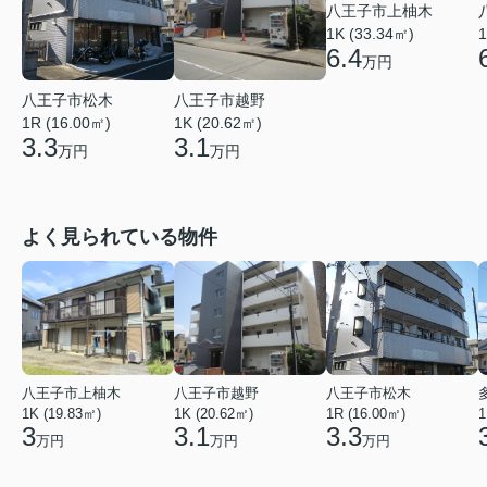
八王子市上柚木
1K (33.34㎡)
1
6.4
万円
八王子市松木
八王子市越野
1R (16.00㎡)
1K (20.62㎡)
3.3
3.1
万円
万円
よく見られている物件
八王子市上柚木
八王子市越野
八王子市松木
1K (19.83㎡)
1K (20.62㎡)
1R (16.00㎡)
1
3
3.1
3.3
万円
万円
万円