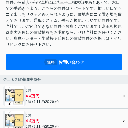
物件から徒歩4分の場所には八王子上柚木郵便局もあって、窓口
での手続きも楽々。こちらの物件はアパートです。忙しい日でも
ゴミ出しをサクッと終えられるように、敷地内にゴミ置き場を備
えております。通風システムが整った換気がしやすい物件です。
当社でしかご紹介できない物件も数多くございます！京王相模原
線南大沢周辺の賃貸情報をお求めなら、ぜひ当社にお任せくださ
い。多摩センター・聖蹟桜ヶ丘周辺の賃貸物件のお探しはアイワ
リビングにお任せ下さい♪
お問い合わせ
無料
ジュネスIの募集中物件
1階
4.4万円
1階 / 6.11坪(20.20㎡)
1階
4.4万円
1階 / 6.11坪(20.20㎡)