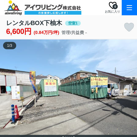
0
お気に入り
レンタルBOX下柚木
空室1
6,600円
(0.84万円/坪)
管理/共益費 -
1
/
3