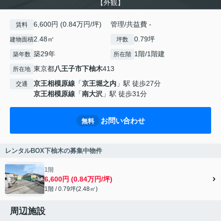
【外観】
6,600円 (0.84万円/坪) 管理/共益費 -
賃料
2.48㎡
0.79坪
建物面積
坪数
築29年
1階/1階建
築年数
所在階
東京都
八王子市
下柚木
413
所在地
京王相模原線
「
京王堀之内
」駅 徒歩27分
交通
京王相模原線
「
南大沢
」駅 徒歩31分
お問い合わせ
無料
レンタルBOX下柚木の募集中物件
1階
6,600円 (0.84万円/坪)
1階 / 0.79坪(2.48㎡)
周辺施設