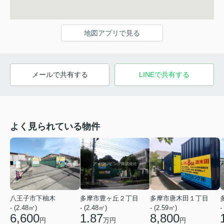
地図アプリで見る
メールで共有する
LINEで共有する
よく見られている物件
八王子市下柚木
多摩市豊ヶ丘２丁目
多摩市唐木田１丁目
- (2.48㎡)
- (2.48㎡)
- (2.59㎡)
-
6,600
1.87
8,800
円
万円
円