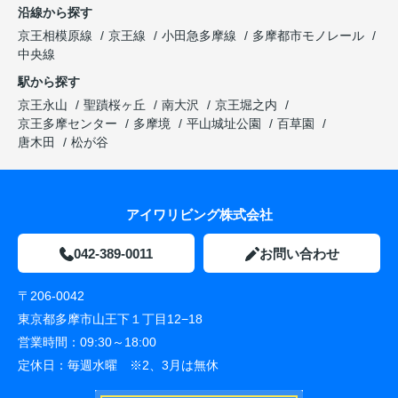
沿線から探す
京王相模原線
京王線
小田急多摩線
多摩都市モノレール
中央線
駅から探す
京王永山
聖蹟桜ヶ丘
南大沢
京王堀之内
京王多摩センター
多摩境
平山城址公園
百草園
唐木田
松が谷
アイワリビング株式会社
042-389-0011
お問い合わせ
〒206-0042
東京都多摩市山王下１丁目12−18
営業時間：
09:30～18:00
定休日：
毎週水曜 ※2、3月は無休