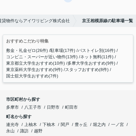
賃貸物件ならアイワリビング株式会社
京王相模原線の駐車場一覧
おすすめこだわり特集
敷金・礼金ゼロ(26件)
駐車場(17件)
バストイレ別(16件)
コンビニ・スーパーが近い物件(13件)
ネット無料(11件)
東京都立大学生おすすめ(10件)
多摩大学生おすすめ(9件)
東京薬科大学生おすすめ(9件)
スタッフおすすめ(8件)
国士舘大学生おすすめ(7件)
市区町村から探す
多摩市
八王子市
日野市
町田市
町名から探す
連光寺
上柚木
下柚木
関戸
豊ヶ丘
堀之内
一ノ宮
永山
諏訪
越野