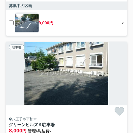
募集中の区画
9,000円
駐車場
八王子市下柚木
グリーンヒルズＫ駐車場
8,000
円
管理/共益費-