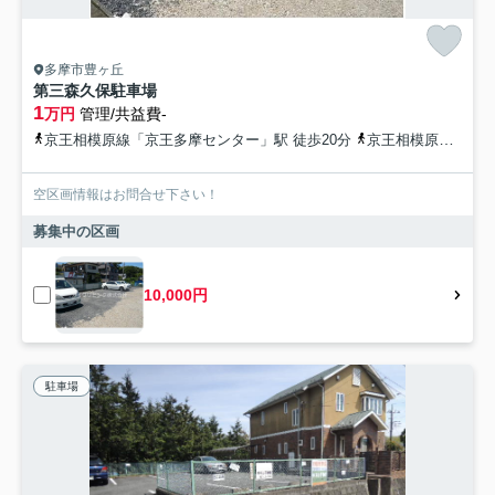
多摩市豊ヶ丘
第三森久保駐車場
1
万円
管理/共益費-
京王相模原線「京王多摩センター」駅 徒歩20分
京王相模原線「京王永山」駅 徒歩21分
空区画情報はお問合せ下さい！
募集中の区画
10,000円
駐車場