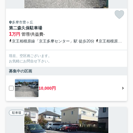
多摩市豊ヶ丘
第二森久保駐車場
1
万円
管理/共益費-
京王相模原線「京王多摩センター」駅 徒歩20分
京王相模原線「京王永山」駅 徒歩21分
現在、空区画ございます。
お気軽にお問合せ下さい。
募集中の区画
10,000円
駐車場