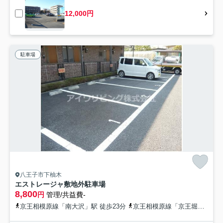
12,000円
駐車場
八王子市下柚木
エストレージャ敷地外駐車場
8,800
円
管理/共益費-
京王相模原線「南大沢」駅 徒歩23分
京王相模原線「京王堀之内」駅 徒歩35分