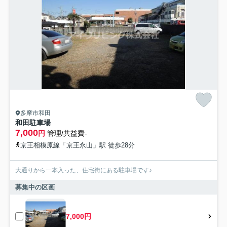
多摩市和田
和田駐車場
7,000
円
管理/共益費-
京王相模原線「京王永山」駅 徒歩28分
大通りから一本入った、住宅街にある駐車場です♪
募集中の区画
7,000円