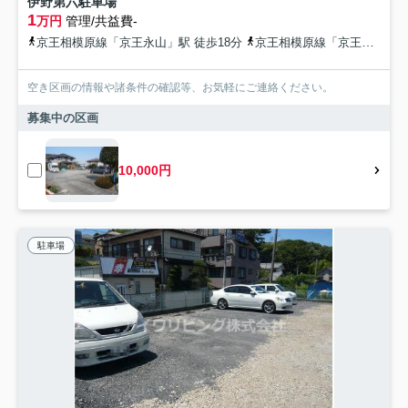
伊野第六駐車場
1
万円
管理/共益費-
京王相模原線「京王永山」駅 徒歩18分
京王相模原線「京王多摩センター」駅 徒歩23分
空き区画の情報や諸条件の確認等、お気軽にご連絡ください。
募集中の区画
10,000円
駐車場