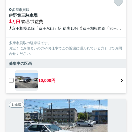
多摩市貝取
伊野第三駐車場
1
万円
管理/共益費-
京王相模原線「京王永山」駅 徒歩18分
京王相模原線「京王多摩センター」駅 徒歩23分
多摩市貝取の駐車場です。
お近くにお住まいの方やお仕事でこの近辺に通われている方もぜひお問
合せください。
募集中の区画
10,000円
駐車場