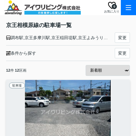
0
お気に入り
京王相模原線の駐車場一覧
調布駅,京王多摩川駅,京王稲田堤駅,京王よみうりランド駅,稲城駅,若葉台駅,京王永山駅,京王多摩センター駅,京王堀之内駅,南大沢駅,多摩境駅,橋本駅
変更
条件から探す
変更
12
件
12
区画
駐車場