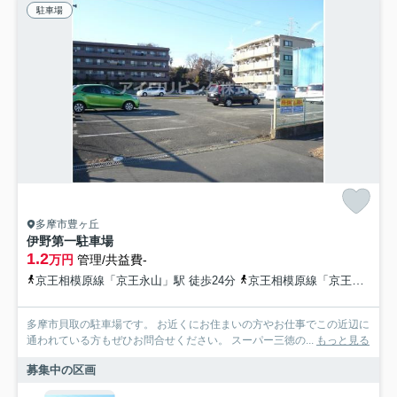
駐車場
多摩市豊ヶ丘
伊野第一駐車場
1.2
万円
管理/共益費-
京王相模原線「京王永山」駅 徒歩24分
京王相模原線「京王多摩センター」駅 徒歩21分
多摩市貝取の駐車場です。 お近くにお住まいの方やお仕事でこの近辺に
通われている方もぜひお問合せください。 スーパー三徳の...
もっと見る
募集中の区画