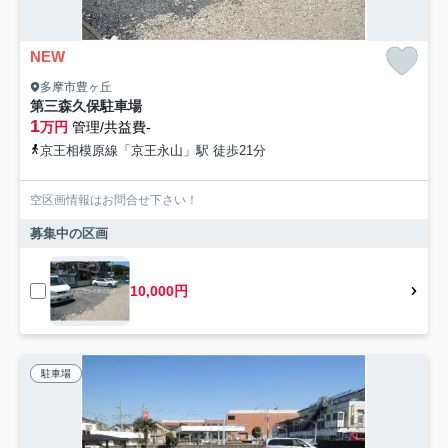
NEW
多摩市豊ヶ丘
第三森久保駐車場
1
万円
管理/共益費-
京王相模原線「京王永山」駅 徒歩21分
空区画情報はお問合せ下さい！
募集中の区画
10,000円
駐車場