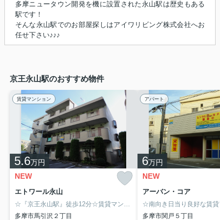
多摩ニュータウン開発を機に設置された永山駅は歴史もある
駅です！
そんな永山駅でのお部屋探しはアイワリビング株式会社へお
任せ下さい♪♪♪
京王永山駅のおすすめ物件
賃貸マンション
アパート
5.6
6
万円
万円
NEW
NEW
エトワール永山
アーバン・コア
☆『京王永山駅』徒歩12分☆賃貸マンション【エトワール永山】☆バストイレ別でウォシュレット付き☆人気のフローリング☆出窓付き☆南向き日当り良好物件☆永山のお部屋探しは物件情報満載のアイワリビング株式会社にお任せ下さい！1人暮し用物件からファミリー物件まで幅広く賃貸物件を取り扱っております♪京王相模原線「京王多摩センター駅」から徒歩6分！住所：東京都多摩市山王下1-12-18☆
多摩市馬引沢２丁目
多摩市関戸５丁目