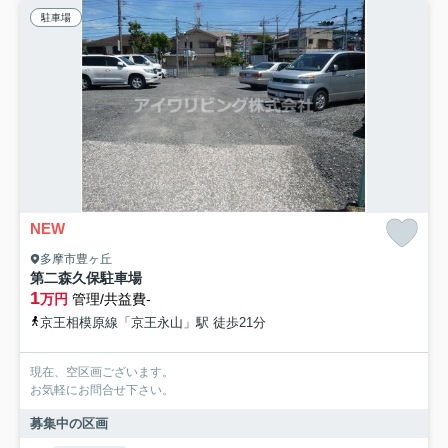
駐車場
NEW
多摩市豊ヶ丘
第二森久保駐車場
1
万円
管理/共益費-
京王相模原線「京王永山」駅 徒歩21分
現在、空区画ございます。
お気軽にお問合せ下さい。
募集中の区画