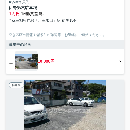
多摩市貝取
伊野第六駐車場
1
万円
管理/共益費-
京王相模原線「京王永山」駅 徒歩18分
空き区画の情報や諸条件の確認等、お気軽にご連絡ください。
募集中の区画
10,000円
駐車場