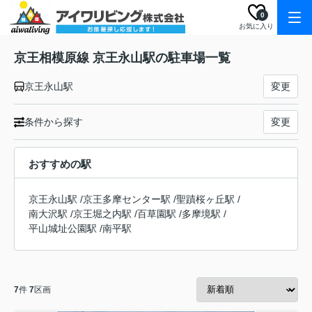
0
お気に入り
京王相模原線 京王永山駅の駐車場一覧
京王永山駅
変更
条件から探す
変更
おすすめの駅
京王永山駅
/
京王多摩センター駅
/
聖蹟桜ヶ丘駅
/
南大沢駅
/
京王堀之内駅
/
百草園駅
/
多摩境駅
/
平山城址公園駅
/
南平駅
7
件
7
区画