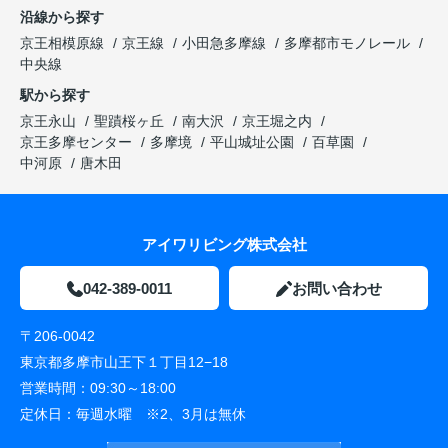
沿線から探す
京王相模原線
京王線
小田急多摩線
多摩都市モノレール
中央線
駅から探す
京王永山
聖蹟桜ヶ丘
南大沢
京王堀之内
京王多摩センター
多摩境
平山城址公園
百草園
中河原
唐木田
アイワリビング株式会社
042-389-0011
お問い合わせ
〒206-0042
東京都多摩市山王下１丁目12−18
営業時間：
09:30～18:00
定休日：
毎週水曜 ※2、3月は無休