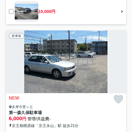
10,000円
駐車場
NEW
多摩市豊ヶ丘
第一森久保駐車場
6,000
円
管理/共益費-
京王相模原線「京王永山」駅 徒歩21分