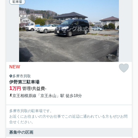
駐車場
NEW
多摩市貝取
伊野第三駐車場
1
万円
管理/共益費-
京王相模原線「京王永山」駅 徒歩18分
多摩市貝取の駐車場です。
お近くにお住まいの方やお仕事でこの近辺に通われている方もぜひお問
合せください。
募集中の区画