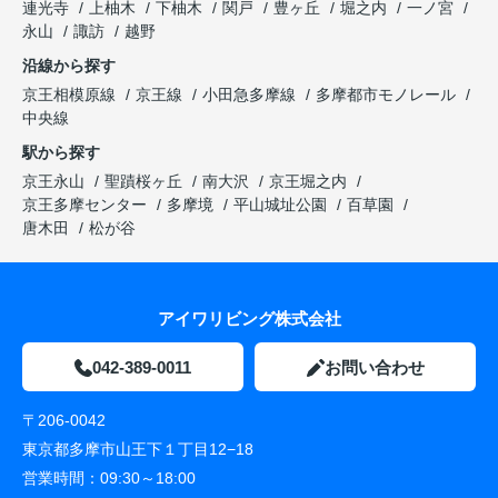
連光寺
上柚木
下柚木
関戸
豊ヶ丘
堀之内
一ノ宮
永山
諏訪
越野
沿線から探す
京王相模原線
京王線
小田急多摩線
多摩都市モノレール
中央線
駅から探す
京王永山
聖蹟桜ヶ丘
南大沢
京王堀之内
京王多摩センター
多摩境
平山城址公園
百草園
唐木田
松が谷
アイワリビング株式会社
042-389-0011
お問い合わせ
〒206-0042
東京都多摩市山王下１丁目12−18
営業時間：
09:30～18:00