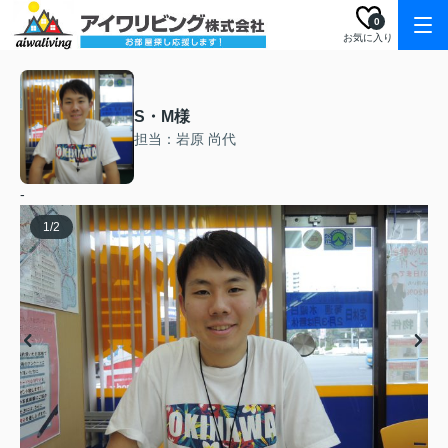
0
お気に入り
S・M様
担当：岩原 尚代
-
1
/
2