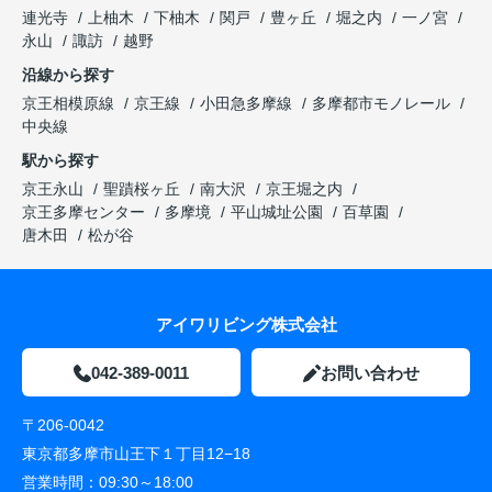
連光寺
上柚木
下柚木
関戸
豊ヶ丘
堀之内
一ノ宮
永山
諏訪
越野
沿線から探す
京王相模原線
京王線
小田急多摩線
多摩都市モノレール
中央線
駅から探す
京王永山
聖蹟桜ヶ丘
南大沢
京王堀之内
京王多摩センター
多摩境
平山城址公園
百草園
唐木田
松が谷
アイワリビング株式会社
042-389-0011
お問い合わせ
〒206-0042
東京都多摩市山王下１丁目12−18
営業時間：
09:30～18:00