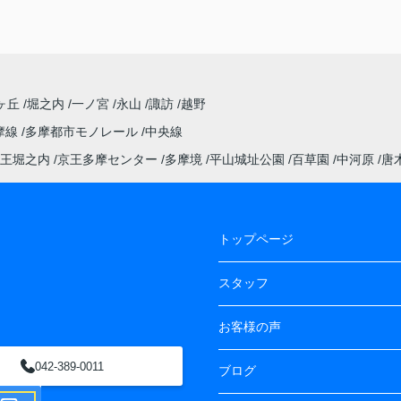
ヶ丘
堀之内
一ノ宮
永山
諏訪
越野
摩線
多摩都市モノレール
中央線
王堀之内
京王多摩センター
多摩境
平山城址公園
百草園
中河原
唐
トップページ
スタッフ
お客様の声
042-389-0011
ブログ