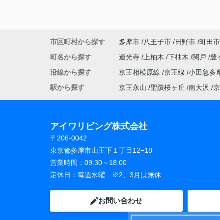
市区町村から探す
多摩市
八王子市
日野市
町田市
町名から探す
連光寺
上柚木
下柚木
関戸
豊
沿線から探す
京王相模原線
京王線
小田急多
駅から探す
京王永山
聖蹟桜ヶ丘
南大沢
京
アイワリビング株式会社
〒206-0042
東京都多摩市山王下１丁目12−18
営業時間：
09:30～18:00
定休日：
毎週水曜 ※2、3月は無休
お問い合わせ