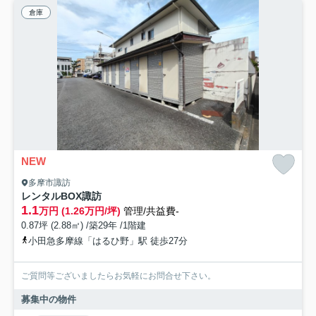
倉庫
NEW
多摩市諏訪
レンタルBOX諏訪
1.1
万円 (1.26万円/坪)
管理/共益費-
0.87坪 (2.88㎡) /築29年 /1階建
小田急多摩線「はるひ野」駅 徒歩27分
ご質問等ございましたらお気軽にお問合せ下さい。
募集中の物件