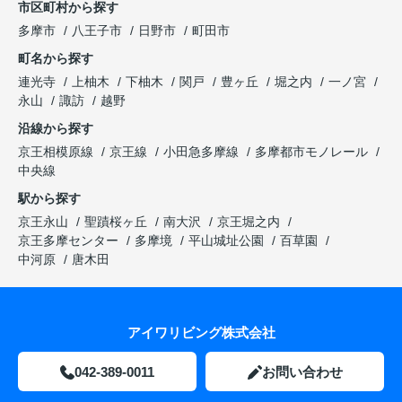
市区町村から探す
多摩市
八王子市
日野市
町田市
町名から探す
連光寺
上柚木
下柚木
関戸
豊ヶ丘
堀之内
一ノ宮
永山
諏訪
越野
沿線から探す
京王相模原線
京王線
小田急多摩線
多摩都市モノレール
中央線
駅から探す
京王永山
聖蹟桜ヶ丘
南大沢
京王堀之内
京王多摩センター
多摩境
平山城址公園
百草園
中河原
唐木田
アイワリビング株式会社
042-389-0011
お問い合わせ