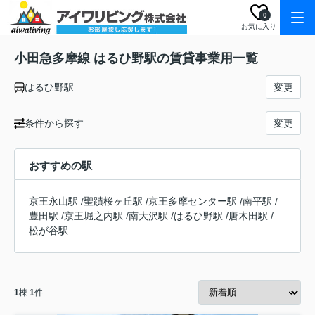
0
お気に入り
小田急多摩線 はるひ野駅の賃貸事業用一覧
はるひ野駅
変更
条件から探す
変更
おすすめの駅
京王永山駅
/
聖蹟桜ヶ丘駅
/
京王多摩センター駅
/
南平駅
/
豊田駅
/
京王堀之内駅
/
南大沢駅
/
はるひ野駅
/
唐木田駅
/
松が谷駅
1
棟
1
件