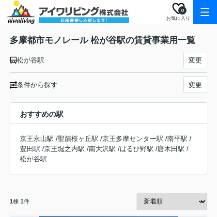
0
お気に入り
多摩都市モノレール 松が谷駅の賃貸事業用一覧
松が谷駅
変更
条件から探す
変更
おすすめの駅
京王永山駅
/
聖蹟桜ヶ丘駅
/
京王多摩センター駅
/
南平駅
/
豊田駅
/
京王堀之内駅
/
南大沢駅
/
はるひ野駅
/
唐木田駅
/
松が谷駅
1
棟
1
件