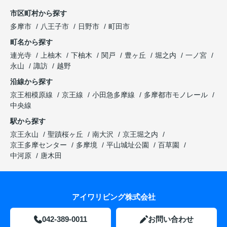
市区町村から探す
多摩市
八王子市
日野市
町田市
町名から探す
連光寺
上柚木
下柚木
関戸
豊ヶ丘
堀之内
一ノ宮
永山
諏訪
越野
沿線から探す
京王相模原線
京王線
小田急多摩線
多摩都市モノレール
中央線
駅から探す
京王永山
聖蹟桜ヶ丘
南大沢
京王堀之内
京王多摩センター
多摩境
平山城址公園
百草園
中河原
唐木田
アイワリビング株式会社
042-389-0011
お問い合わせ