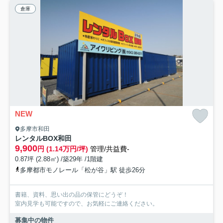
倉庫
NEW
多摩市和田
レンタルBOX和田
9,900
円 (1.14万円/坪)
管理/共益費-
0.87坪 (2.88㎡) /築29年 /1階建
多摩都市モノレール「松が谷」駅 徒歩26分
書籍、資料、思い出の品の保管にどうぞ！
室内見学も可能ですので、お気軽にご連絡ください。
募集中の物件