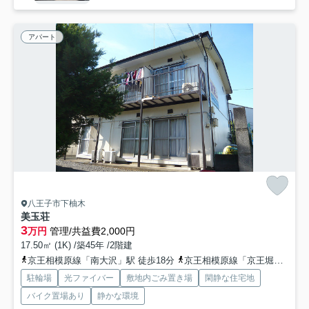
アパート
八王子市下柚木
美玉荘
3
万円
管理/共益費2,000円
17.50㎡ (1K) /築45年 /2階建
京王相模原線「南大沢」駅 徒歩18分
京王相模原線「京王堀之内」駅 徒歩30分
駐輪場
光ファイバー
敷地内ごみ置き場
閑静な住宅地
バイク置場あり
静かな環境