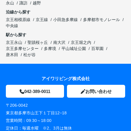
永山
諏訪
越野
沿線から探す
京王相模原線
京王線
小田急多摩線
多摩都市モノレール
中央線
駅から探す
京王永山
聖蹟桜ヶ丘
南大沢
京王堀之内
京王多摩センター
多摩境
平山城址公園
百草園
唐木田
松が谷
アイワリビング株式会社
042-389-0011
お問い合わせ
〒206-0042
東京都多摩市山王下１丁目12−18
営業時間：
09:30～18:00
定休日：
毎週水曜 ※2、3月は無休