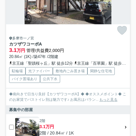
多摩市一ノ宮
カツザワコーポA
3.1
万円
管理/共益費2,000円
20.84㎡ (1K) /築47年 /2階建
京王線「聖蹟桜ヶ丘」駅 徒歩12分
京王線「百草園」駅 徒歩20分
駐輪場
光ファイバー
敷地内ごみ置き場
閑静な住宅地
バイク置場あり
公共下水
◆南向きで日当り良好【カツザワコーポA】◆ ◆オススメポイント◆ こ
のお家賃でバストイレ別は魅力です♪ お風呂はバラン...
もっと見る
募集中の部屋
2階
3.1万円
2階 / 20.84㎡ / 1K