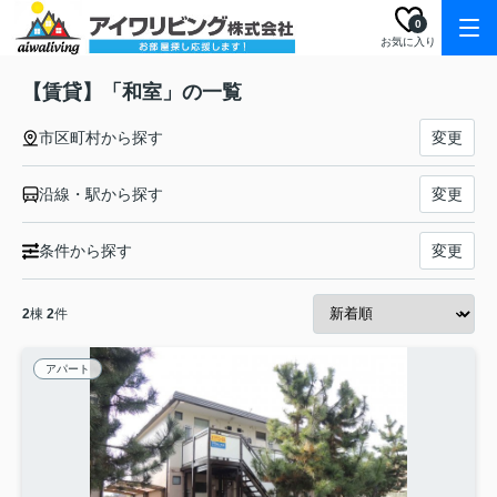
0
お気に入り
【賃貸】「和室」の一覧
市区町村から探す
変更
沿線・駅から探す
変更
条件から探す
変更
2
棟
2
件
アパート