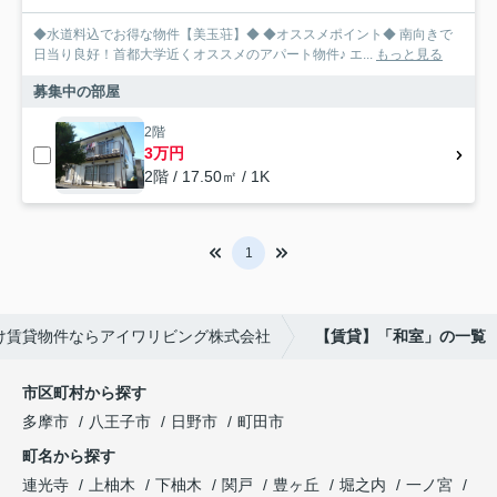
◆水道料込でお得な物件【美玉荘】◆ ◆オススメポイント◆ 南向きで
日当り良好！首都大学近くオススメのアパート物件♪ エ...
もっと見る
募集中の部屋
2階
3万円
2階 / 17.50㎡ / 1K
1
け賃貸物件ならアイワリビング株式会社
【賃貸】「和室」の一覧
市区町村から探す
多摩市
八王子市
日野市
町田市
町名から探す
連光寺
上柚木
下柚木
関戸
豊ヶ丘
堀之内
一ノ宮