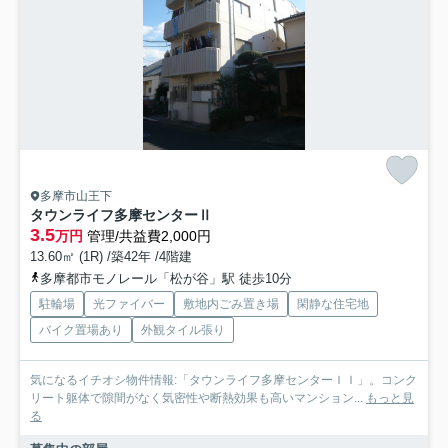
多摩市山王下
タウンライフ多摩センターⅡ
3.5
万円
管理/共益費2,000円
13.60㎡ (1R) /築42年 /4階建
多摩都市モノレール「松が谷」駅 徒歩10分
駐輪場
光ファイバー
敷地内ごみ置き場
閑静な住宅地
バイク置場あり
外観タイル張り
気になるイチオシ物件情報:「タウンライフ多摩センターＩＩ」。コンク
リート躯体で隙間がなく気密性や断熱効果も高いマンション...
もっと見
る