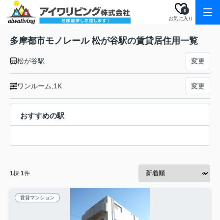
0
お気に入り
多摩都市モノレール 松が谷駅の賃貸居住用一覧
松が谷駅
変更
ワンルーム,1K
変更
おすすめの駅
1
棟
1
件
賃貸マンション