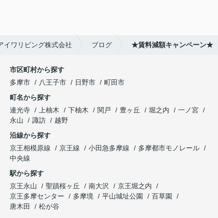
アイワリビング株式会社
ブログ
★賃料減額キャンペーン★
市区町村から探す
多摩市
八王子市
日野市
町田市
町名から探す
連光寺
上柚木
下柚木
関戸
豊ヶ丘
堀之内
一ノ宮
永山
諏訪
越野
沿線から探す
京王相模原線
京王線
小田急多摩線
多摩都市モノレール
中央線
駅から探す
京王永山
聖蹟桜ヶ丘
南大沢
京王堀之内
京王多摩センター
多摩境
平山城址公園
百草園
唐木田
松が谷