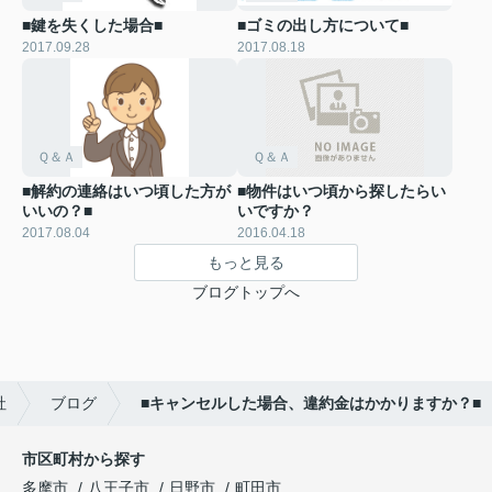
■鍵を失くした場合■
■ゴミの出し方について■
2017.09.28
2017.08.18
Ｑ＆Ａ
Ｑ＆Ａ
■解約の連絡はいつ頃した方が
■物件はいつ頃から探したらい
いいの？■
いですか？
2017.08.04
2016.04.18
もっと見る
ブログトップへ
社
ブログ
■キャンセルした場合、違約金はかかりますか？■
市区町村から探す
多摩市
八王子市
日野市
町田市