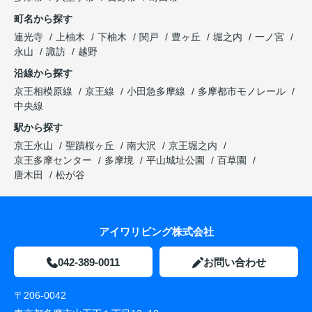
町名から探す
連光寺
上柚木
下柚木
関戸
豊ヶ丘
堀之内
一ノ宮
永山
諏訪
越野
沿線から探す
京王相模原線
京王線
小田急多摩線
多摩都市モノレール
中央線
駅から探す
京王永山
聖蹟桜ヶ丘
南大沢
京王堀之内
京王多摩センター
多摩境
平山城址公園
百草園
唐木田
松が谷
アイワリビング株式会社
042-389-0011
お問い合わせ
〒206-0042