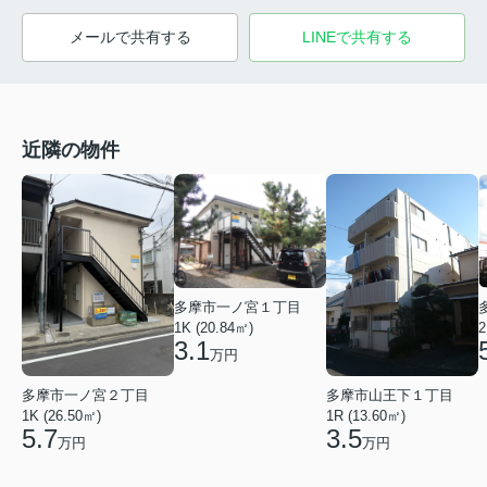
メールで共有する
LINEで共有する
近隣の物件
多摩市一ノ宮１丁目
1K (20.84㎡)
2
3.1
万円
多摩市一ノ宮２丁目
多摩市山王下１丁目
1K (26.50㎡)
1R (13.60㎡)
5.7
3.5
万円
万円