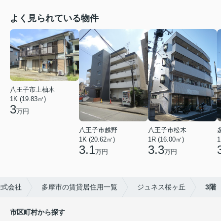
よく見られている物件
八王子市上柚木
1K (19.83㎡)
3
万円
八王子市越野
八王子市松木
1K (20.62㎡)
1R (16.00㎡)
1
3.1
3.3
万円
万円
株式会社
多摩市の賃貸居住用一覧
ジュネス桜ヶ丘
3階
市区町村から探す