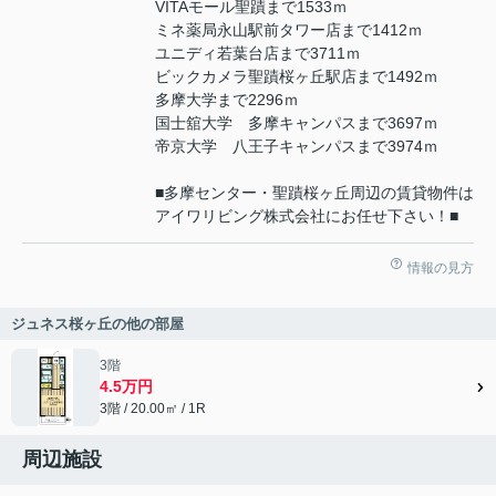
VITAモール聖蹟まで1533ｍ
ミネ薬局永山駅前タワー店まで1412ｍ
ユニディ若葉台店まで3711ｍ
ビックカメラ聖蹟桜ヶ丘駅店まで1492ｍ
多摩大学まで2296ｍ
国士舘大学 多摩キャンパスまで3697ｍ
帝京大学 八王子キャンパスまで3974ｍ
■多摩センター・聖蹟桜ヶ丘周辺の賃貸物件は
アイワリビング株式会社にお任せ下さい！■
情報の見方
ジュネス桜ヶ丘の他の部屋
3階
4.5万円
3階 / 20.00㎡ / 1R
周辺施設