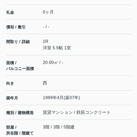
0ヶ月
礼金
- / -
償却 / 敷引
1R
間取り / 詳細
洋室 5.5帖 1室
20.00㎡ / -
面積 /
バルコニー面積
西
向き
1989年4月(築37年)
築年月
賃貸マンション / 鉄筋コンクリート
種別 / 建物構造
3階 / 3階 / 5階建
部屋 /
所在階 / 階建て