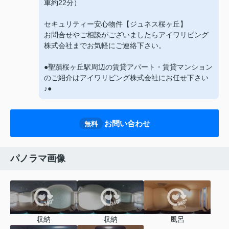
車約22分）
セキュリティー安心物件【ジュネス桜ヶ丘】
お問合せやご相談がございましたらアイワリビング
株式会社までお気軽にご連絡下さい。
●聖蹟桜ヶ丘駅周辺の賃貸アパート・賃貸マンション
のご紹介はアイワリビング株式会社にお任せ下さい
♪●
お問い合わせ
無料
パノラマ画像
収納
収納
風呂