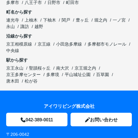
多摩市
八王子市
日野市
町田市
町名から探す
連光寺
上柚木
下柚木
関戸
豊ヶ丘
堀之内
一ノ宮
永山
諏訪
越野
沿線から探す
京王相模原線
京王線
小田急多摩線
多摩都市モノレール
中央線
駅から探す
京王永山
聖蹟桜ヶ丘
南大沢
京王堀之内
京王多摩センター
多摩境
平山城址公園
百草園
唐木田
松が谷
アイワリビング株式会社
042-389-0011
お問い合わせ
〒206-0042