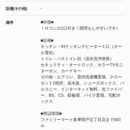
-
設備(その他)
■特徴■
備考
ＩＨコンロ1口付き！調理もしやすいです♪
■設備■
キッチン・IHクッキングヒーター１口（オー
ル電化）
トイレ・バストイレ別（温水洗浄便座）
セキュリティ・オートロック、カラーTVモニ
ターホン、カードキー
その他・エアコン、室内洗濯機置場、クロー
ゼット2箇所、温水器、シューズボックス、バ
ルコニー、インターネット無料、光ファイバ
ー、BS、CS、駐輪場、バイク置場、宅配ボ
ックス
■周辺環境■
ファミリーマート多摩関戸五丁目店まで583
ｍ