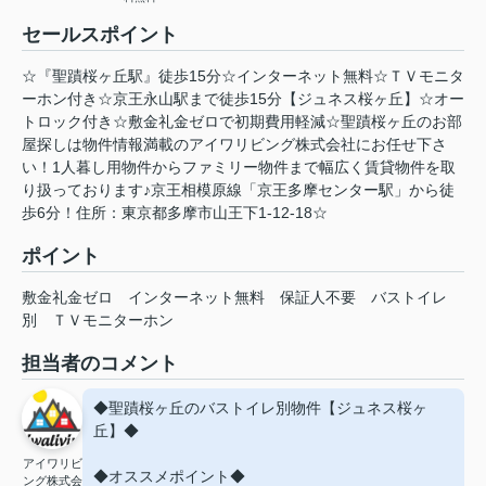
セールスポイント
☆『聖蹟桜ヶ丘駅』徒歩15分☆インターネット無料☆ＴＶモニタ
ーホン付き☆京王永山駅まで徒歩15分【ジュネス桜ヶ丘】☆オー
トロック付き☆敷金礼金ゼロで初期費用軽減☆聖蹟桜ヶ丘のお部
屋探しは物件情報満載のアイワリビング株式会社にお任せ下さ
い！1人暮し用物件からファミリー物件まで幅広く賃貸物件を取
り扱っております♪京王相模原線「京王多摩センター駅」から徒
歩6分！住所：東京都多摩市山王下1-12-18☆
ポイント
敷金礼金ゼロ
インターネット無料
保証人不要
バストイレ
別
ＴＶモニターホン
担当者のコメント
◆聖蹟桜ヶ丘のバストイレ別物件【ジュネス桜ヶ
丘】◆
アイワリビ
◆オススメポイント◆
ング株式会