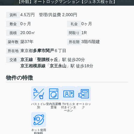
【外観】オートロックマンション【ジュネス桜ヶ丘】
4.5万円 管理/共益費 2,000円
賃料
0ヶ月
0ヶ月
敷金
礼金
20.00㎡
1R
面積
間取り
築37年
3階/5階建
築年数
所在階
東京都
多摩市
関戸
６丁目
所在地
京王線
「
聖蹟桜ヶ丘
」駅 徒歩20分
交通
京王相模原線
「
京王永山
」駅 徒歩18分
物件の特徴
バストイレ
室内洗濯機
TVモニタ
オートロッ
別
置場
付きインタ
ク
ーホン
ネット使用
料無料