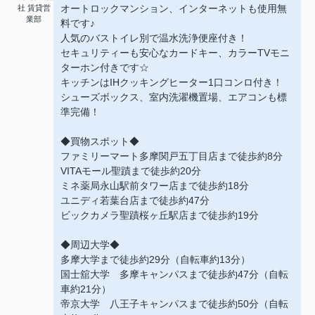
オートロックマンション、インターネットも使用無
社 賃貸営
業部
料です♪
人気のバストイレ別で温水洗浄便座付き！
セキュリティーも安心なカードキー、カラーTVモニ
ターホン付きです☆
キッチンはIHクッキングヒーター1口コンロ付き！
シューズボックス、室内洗濯機置場、エアコンも標
準完備！
◆買物スポット◆
ファミリーマート多摩関戸五丁目店まで徒歩約8分
VITAモール聖蹟まで徒歩約20分
ミネ薬局永山駅前タワー店まで徒歩約18分
ユニディ若葉台店まで徒歩約47分
ビックカメラ聖蹟桜ヶ丘駅店まで徒歩約19分
◆周辺大学◆
多摩大学まで徒歩約29分（自転車約13分）
国士舘大学 多摩キャンパスまで徒歩約47分（自転
車約21分）
帝京大学 八王子キャンパスまで徒歩約50分（自転