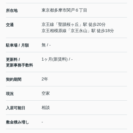
東京都
多摩市
関戸
６丁目
所在地
京王線
「
聖蹟桜ヶ丘
」駅 徒歩20分
交通
京王相模原線
「
京王永山
」駅 徒歩18分
無 / -
駐車場 / 月額
1ヶ月(新賃料) / -
更新料 /
更新事務手数料
2年
契約期間
空家
現況
相談
入居可能日
-
敷金積み増し