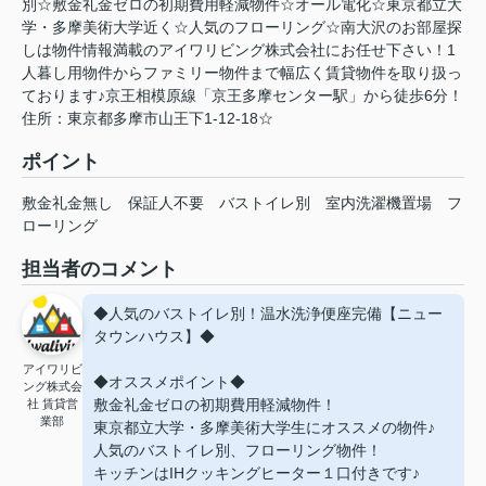
別☆敷金礼金ゼロの初期費用軽減物件☆オール電化☆東京都立大
学・多摩美術大学近く☆人気のフローリング☆南大沢のお部屋探
しは物件情報満載のアイワリビング株式会社にお任せ下さい！1
人暮し用物件からファミリー物件まで幅広く賃貸物件を取り扱っ
ております♪京王相模原線「京王多摩センター駅」から徒歩6分！
住所：東京都多摩市山王下1-12-18☆
ポイント
敷金礼金無し
保証人不要
バストイレ別
室内洗濯機置場
フ
ローリング
担当者のコメント
◆人気のバストイレ別！温水洗浄便座完備【ニュー
タウンハウス】◆
アイワリビ
◆オススメポイント◆
ング株式会
敷金礼金ゼロの初期費用軽減物件！
社 賃貸営
業部
東京都立大学・多摩美術大学生にオススメの物件♪
人気のバストイレ別、フローリング物件！
キッチンはIHクッキングヒーター１口付きです♪