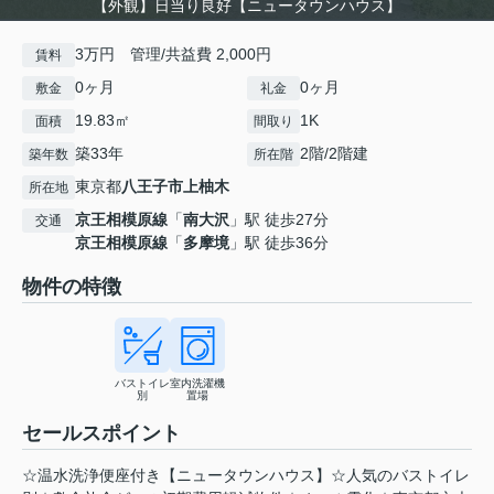
【外観】日当り良好【ニュータウンハウス】
3万円 管理/共益費 2,000円
賃料
0ヶ月
0ヶ月
敷金
礼金
19.83㎡
1K
面積
間取り
築33年
2階/2階建
築年数
所在階
東京都
八王子市
上柚木
所在地
京王相模原線
「
南大沢
」駅 徒歩27分
交通
京王相模原線
「
多摩境
」駅 徒歩36分
物件の特徴
バストイレ
室内洗濯機
別
置場
セールスポイント
☆温水洗浄便座付き【ニュータウンハウス】☆人気のバストイレ