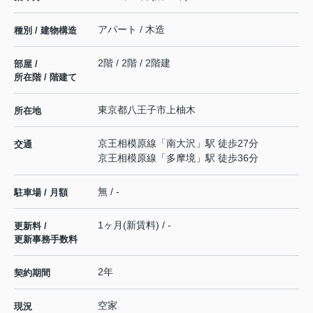
アパート / 木造
種別 / 建物構造
2階 / 2階 / 2階建
部屋 /
所在階 / 階建て
東京都
八王子市
上柚木
所在地
京王相模原線
「
南大沢
」駅 徒歩27分
交通
京王相模原線
「
多摩境
」駅 徒歩36分
無 / -
駐車場 / 月額
1ヶ月(新賃料) / -
更新料 /
更新事務手数料
2年
契約期間
空家
現況