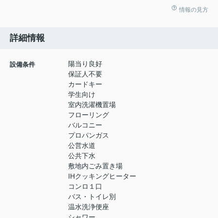
情報の見方
詳細情報
陽当り良好
設備条件
保証人不要
カードキー
学生向け
室内洗濯機置場
フローリング
バルコニー
プロパンガス
公営水道
公共下水
敷地内ごみ置き場
IHクッキングヒーター
コンロ１口
バス・トイレ別
温水洗浄便座
シャワー