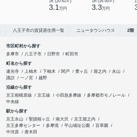
1K (20.62㎡)
1R (16.00㎡)
1
3.1
3.3
万円
万円
社
八王子市の賃貸居住用一覧
ニュータウンハウス
2階
市区町村から探す
多摩市
八王子市
日野市
町田市
町名から探す
連光寺
上柚木
下柚木
関戸
豊ヶ丘
堀之内
永山
諏訪
一ノ宮
越野
沿線から探す
京王相模原線
京王線
小田急多摩線
多摩都市モノレール
中央線
駅から探す
京王永山
聖蹟桜ヶ丘
南大沢
京王堀之内
京王多摩センター
多摩境
平山城址公園
百草園
中河原
唐木田