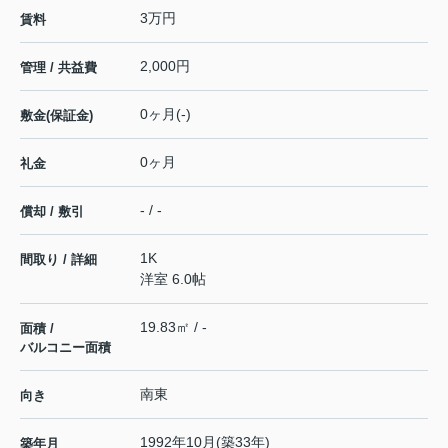
3万円
賃料
2,000円
管理 / 共益費
0ヶ月(-)
敷金(保証金)
0ヶ月
礼金
- / -
償却 / 敷引
1K
間取り / 詳細
洋室 6.0帖
19.83㎡ / -
面積 /
バルコニー面積
南東
向き
1992年10月(築33年)
築年月