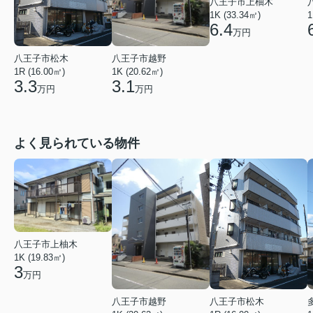
八王子市上柚木
1K (33.34㎡)
1
6.4
万円
八王子市松木
八王子市越野
1R (16.00㎡)
1K (20.62㎡)
3.3
3.1
万円
万円
よく見られている物件
八王子市上柚木
1K (19.83㎡)
3
万円
八王子市越野
八王子市松木