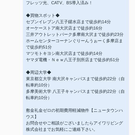
フレッツ光、CATV、BS導入済み！
◆買物スポット◆
セブンイレブン八王子鑓水店まで徒歩約14分
オーケーストア南大沢店まで徒歩約16分
三井アウトレットパーク多摩南大沢まで徒歩約23分
ホームセンターコーナンぐりーんうぉーく多摩店ま
で徒歩約51分
マツモトキヨシ南大沢店まで徒歩約14分
ヤマダ電機・Ｎｅｗ八王子別所店まで徒歩約51分
◆周辺大学◆
東京都立大学 南大沢キャンパスまで徒歩約22分（自
転車約10分）
多摩美術大学 八王子キャンパスまで徒歩約22分（自
転車約10分）
敷金礼金ゼロの初期費用軽減物件【ニュータウンハ
ウス】
お問合せやご相談がございましたらアイワリビング
株式会社までお気軽にご連絡下さい。