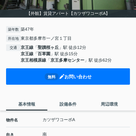
【外観】賃貸アパート【カツザワコーポA】
築47年
築年数
東京都多摩市一ノ宮１丁目
所在地
京王線
「
聖蹟桜ヶ丘
」駅 徒歩12分
交通
京王線
「
百草園
」駅 徒歩15分
京王相模原線
「
京王多摩センター
」駅 徒歩62分
お問い合わせ
無料
基本情報
設備条件
周辺環境
カツザワコーポA
物件名
南
向き