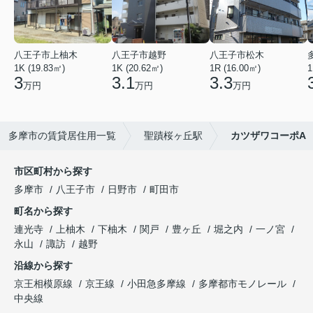
八王子市上柚木
八王子市越野
八王子市松木
1K (19.83㎡)
1K (20.62㎡)
1R (16.00㎡)
1
3
3.1
3.3
万円
万円
万円
多摩市の賃貸居住用一覧
聖蹟桜ヶ丘駅
カツザワコーポA
市区町村から探す
多摩市
八王子市
日野市
町田市
町名から探す
連光寺
上柚木
下柚木
関戸
豊ヶ丘
堀之内
一ノ宮
永山
諏訪
越野
沿線から探す
京王相模原線
京王線
小田急多摩線
多摩都市モノレール
中央線