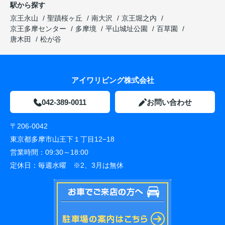
駅から探す
京王永山
聖蹟桜ヶ丘
南大沢
京王堀之内
京王多摩センター
多摩境
平山城址公園
百草園
唐木田
松が谷
アイワリビング株式会社
042-389-0011
お問い合わせ
〒206-0042
東京都多摩市山王下１丁目12−18
営業時間：
09:30～18:00
定休日：
毎週水曜 ※2、3月は無休