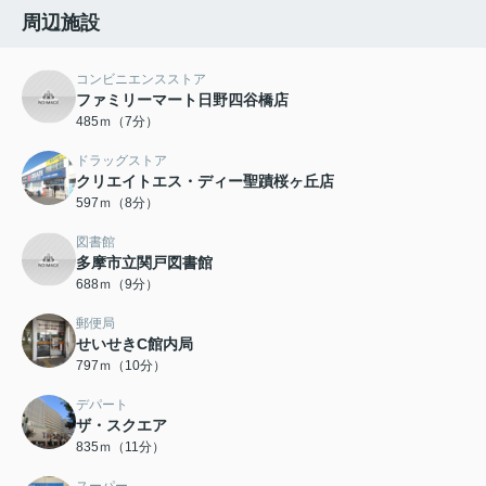
周辺施設
コンビニエンスストア
ファミリーマート日野四谷橋店
485ｍ（7分）
ドラッグストア
クリエイトエス・ディー聖蹟桜ヶ丘店
597ｍ（8分）
図書館
多摩市立関戸図書館
688ｍ（9分）
郵便局
せいせきC館内局
797ｍ（10分）
デパート
ザ・スクエア
835ｍ（11分）