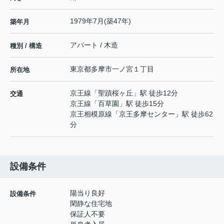
1979年7月(築47年)
築年月
アパート / 木造
種別 / 構造
東京都
多摩市
一ノ宮
１丁目
所在地
京王線
「
聖蹟桜ヶ丘
」駅 徒歩12分
交通
京王線
「
百草園
」駅 徒歩15分
京王相模原線
「
京王多摩センター
」駅 徒歩62
分
設備条件
陽当り良好
設備条件
閑静な住宅地
保証人不要