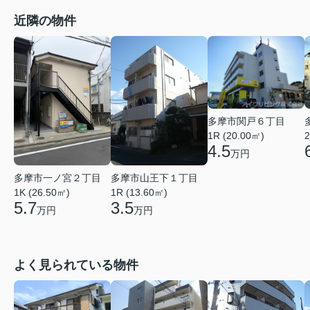
近隣の物件
多摩市関戸６丁目
1R (20.00㎡)
2
4.5
万円
多摩市一ノ宮２丁目
多摩市山王下１丁目
1K (26.50㎡)
1R (13.60㎡)
5.7
3.5
万円
万円
よく見られている物件