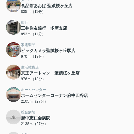
スーパー
食品館あおば 聖蹟桜ヶ丘店
835ｍ（11分）
銀行
三井住友銀行 多摩支店
853ｍ（11分）
家電製品
ビックカメラ聖蹟桜ヶ丘駅店
970ｍ（13分）
生活雑貨店
京王アートマン 聖蹟桜ヶ丘店
976ｍ（13分）
ホームセンター
ホームセンターコーナン府中四谷店
2105ｍ（27分）
総合病院
府中恵仁会病院
2138ｍ（27分）