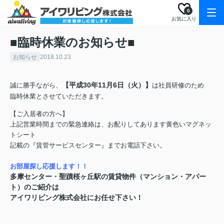
0
お気に入り
■臨時休業のお知らせ■
お知らせ
2018.10.23
【平成30年11月6日（火）】
誠に勝手ながら、
は社員研修のため
臨時休業とさせていただきます。
【ご入居者の方へ】
上記営業時間までの緊急連絡は、お配りしてあります黄色いマグネッ
トシート
記載の『賃管サービスセンター』まで
お電話下さい。
お部屋探し応援します！！
多摩センター・聖蹟桜ヶ丘駅の賃貸物件（マンション・アパー
ト）のご紹介は
アイワリビング株式会社にお任せ下さい！