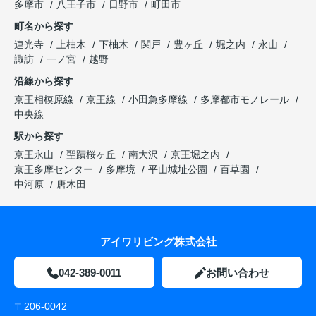
多摩市
八王子市
日野市
町田市
町名から探す
連光寺
上柚木
下柚木
関戸
豊ヶ丘
堀之内
永山
諏訪
一ノ宮
越野
沿線から探す
京王相模原線
京王線
小田急多摩線
多摩都市モノレール
中央線
駅から探す
京王永山
聖蹟桜ヶ丘
南大沢
京王堀之内
京王多摩センター
多摩境
平山城址公園
百草園
中河原
唐木田
アイワリビング株式会社
042-389-0011
お問い合わせ
〒206-0042