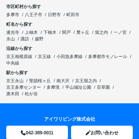
市区町村から探す
多摩市
八王子市
日野市
町田市
町名から探す
連光寺
上柚木
下柚木
関戸
豊ヶ丘
堀之内
一ノ宮
永山
諏訪
越野
沿線から探す
京王相模原線
京王線
小田急多摩線
多摩都市モノレール
中央線
駅から探す
京王永山
聖蹟桜ヶ丘
南大沢
京王堀之内
京王多摩センター
多摩境
平山城址公園
百草園
唐木田
松が谷
アイワリビング株式会社
042-389-0011
お問い合わせ