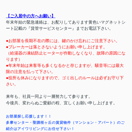
【ご入居中の方へお願い】
年末年始の緊急連絡は、お配りしてあります黄色いマグネットシ
ート記載の『賃管サービスセンター』までお電話下さい。
●お部屋を長期不在の際には、鍵のかけ忘れにご注意下さい。
●ブレーカーは落とさないようにお願い申し上げます。
（給湯器の凍結防止ヒーターが作動しなくなり、故障の原因にな
ります）
●年末年始は来客等も多くなるかと存じますが、騒音等には最大
限の注意を払って下さい。
●役所も休みになりますので、ゴミ出しのルールは必ずお守り下
さい。
来年も、社員一同より一層努力して参ります。
今後共、変わらぬご愛顧の程、宜しくお願い申し上げます。
お部屋探し応援します！！
多摩センター・聖蹟桜ヶ丘の賃貸物件（マンション・アパート）のご
紹介はアイワリビングにお任せ下さい！