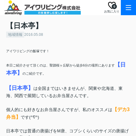
0
お気に入り
【日本亭】
地域情報
2016.05.08
アイワリビングの飯塚です！
【日
本日ご紹介させて頂くのは、聖蹟桜ヶ丘駅から徒歩6分の場所にあります
本亭】
のご紹介です。
【日本亭】
は全国まではいきませんが、関東や北海道、東
海、関西で展開しているお弁当屋さんです。
【デカ3
個人的にも好きなお弁当屋さんですが、私のオススメは
弁当】
です(^∇^)
日本亭では普通の唐揚げをM唐、コブシくらいのサイズの唐揚げ