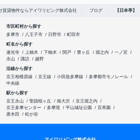
け賃貸物件ならアイワリビング株式会社
ブログ
【日本亭】
市区町村から探す
多摩市
八王子市
日野市
町田市
町名から探す
連光寺
上柚木
下柚木
関戸
豊ヶ丘
堀之内
一ノ宮
永山
諏訪
越野
沿線から探す
京王相模原線
京王線
小田急多摩線
多摩都市モノレール
中央線
駅から探す
京王永山
聖蹟桜ヶ丘
南大沢
京王堀之内
京王多摩センター
多摩境
平山城址公園
百草園
唐木田
松が谷
アイワリビング株式会社