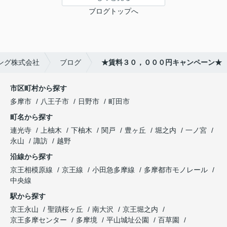
ブログトップへ
ング株式会社
ブログ
★賃料３０，０００円キャンペーン★
市区町村から探す
多摩市
八王子市
日野市
町田市
町名から探す
連光寺
上柚木
下柚木
関戸
豊ヶ丘
堀之内
一ノ宮
永山
諏訪
越野
沿線から探す
京王相模原線
京王線
小田急多摩線
多摩都市モノレール
中央線
駅から探す
京王永山
聖蹟桜ヶ丘
南大沢
京王堀之内
京王多摩センター
多摩境
平山城址公園
百草園