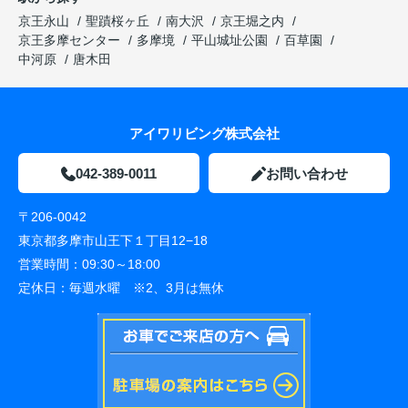
京王永山
聖蹟桜ヶ丘
南大沢
京王堀之内
京王多摩センター
多摩境
平山城址公園
百草園
中河原
唐木田
アイワリビング株式会社
042-389-0011
お問い合わせ
〒206-0042
東京都多摩市山王下１丁目12−18
営業時間：
09:30～18:00
定休日：
毎週水曜 ※2、3月は無休