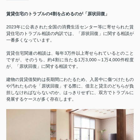
賃貸住宅のトラブルの
4
割を占めるのが「原状回復」
2023
年に公表された全国の消費生活センター等に寄せられた賃
貸住宅のトラブル相談の内訳では、「原状回復」に関する相談が
一番多くなっています。
賃貸住宅関連の相談は、毎年
3
万件以上寄せられているとのこと
ですが、そのうち、約
4
割に当たる
1
万
3,000
～
1
万
4,000
件程度
が、「原状回復」に関する相談です。
建物の賃貸借契約は長期間にわたるため、入居中に傷つけたもの
や汚れたものを「原状回復」する際に、借主と貸主のどちらが負
担しなければならないのか、はっきりせずに、双方でトラブルに
発展するケースが多く存在します。