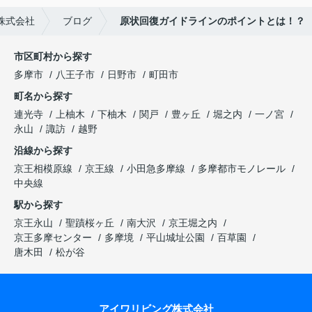
株式会社
ブログ
原状回復ガイドラインのポイントとは！？
市区町村から探す
多摩市
八王子市
日野市
町田市
町名から探す
連光寺
上柚木
下柚木
関戸
豊ヶ丘
堀之内
一ノ宮
永山
諏訪
越野
沿線から探す
京王相模原線
京王線
小田急多摩線
多摩都市モノレール
中央線
駅から探す
京王永山
聖蹟桜ヶ丘
南大沢
京王堀之内
京王多摩センター
多摩境
平山城址公園
百草園
唐木田
松が谷
アイワリビング株式会社