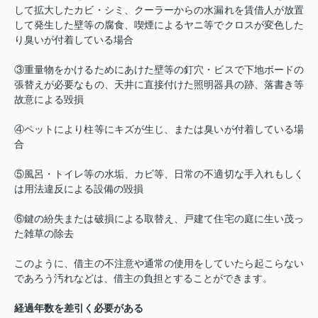
して拡大したカビ・シミ、クーラーからの水漏れを賃借人が放置
して発生した壁等の腐食、喫煙によるヤニ等でクロスが変色した
り臭いが付着している場合
③重量物をかけるためにあけた壁等の釘穴・ビスで下地ボードの
張替えが必要なもの、天井に直接付けた照明器具の跡、落書き等
故意による毀損
④ペットにより柱等にキズが生じ、または臭いが付着している場
合
⑤風呂・トイレ等の水垢、カビ等、日常の不適切な手入れもしく
は用法違反による設備の毀損
⑥鍵の紛失または破損による取替え、戸建て住宅の庭に生い茂っ
た雑草の除去
このように、借主の不注意や通常の使用をしていたら起こらない
であろう汚れなどは、借主の負担とすることができます。
経過年数を差引く必要がある