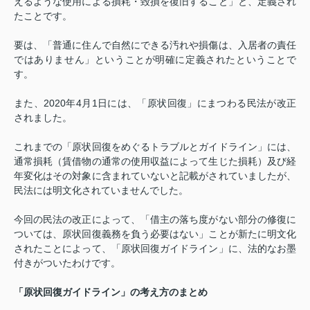
えるような使用による損耗・毀損を復旧すること」と、定義され
たことです。
要は、「普通に住んで自然にできる汚れや損傷は、入居者の責任
ではありません」ということが明確に定義されたということで
す。
また、
2020
年
4
月
1
日には、「原状回復」にまつわる民法が改正
されました。
これまでの「原状回復をめぐるトラブルとガイドライン」には、
通常損耗（賃借物の通常の使用収益によって生じた損耗）及び経
年変化はその対象に含まれていないと記載がされていましたが、
民法には明文化されていませんでした。
今回の民法の改正によって、「借主の落ち度がない部分の修復に
ついては、原状回復義務を負う必要はない」ことが新たに明文化
されたことによって、「原状回復ガイドライン」に、法的なお墨
付きがついたわけです。
「原状回復ガイドライン」の考え方のまとめ