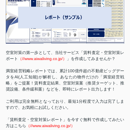
空室対策の第一歩として、当社サービス「賃料査定・空室対策レ
//www.aiwaliving.co.jp/
ポート
（
）
」を作成してみませんか？
満室経営戦略レポートでは、累計
100
億件超の不動産ビッグデー
タを
AI(
人工知能
)
が解析し、あなたの物件だけの「満室経営戦
略」をご提案！賃料査定結果、空室対策案（推奨ターゲット、推
奨設備、条件緩和案）などを、即時にレポート出力します！
ご利用は完全無料となっており、最短
1
分程度で入力は完了しま
すので、お気軽にお試しください。
「賃料査定・空室対策レポート」を今すぐ無料で作成してみたい
//www.aiwaliving.co.jp/
方はこちら
（
）