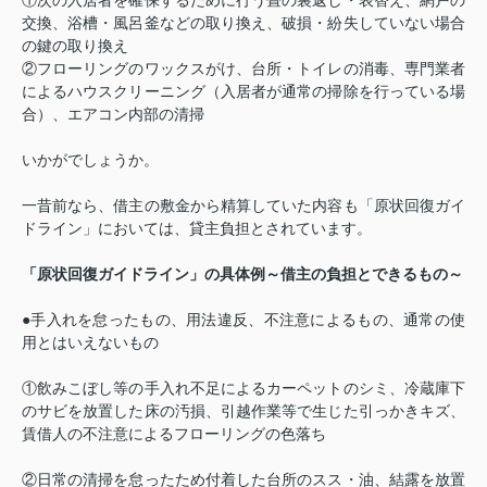
①次の入居者を確保するために行う畳の裏返し・表替え、網戸の
交換、浴槽・風呂釜などの取り換え、破損・紛失していない場合
の鍵の取り換え
②フローリングのワックスがけ、台所・トイレの消毒、専門業者
によるハウスクリーニング（入居者が通常の掃除を行っている場
合）、エアコン内部の清掃
いかがでしょうか。
一昔前なら、借主の敷金から精算していた内容も「原状回復ガイ
ドライン」においては、貸主負担とされています。
「原状回復ガイドライン」の具体例～借主の負担とできるもの～
●手入れを怠ったもの、用法違反、不注意によるもの、通常の使
用とはいえないもの
①飲みこぼし等の手入れ不足によるカーペットのシミ、冷蔵庫下
のサビを放置した床の汚損、引越作業等で生じた引っかきキズ、
賃借人の不注意によるフローリングの色落ち
②日常の清掃を怠ったため付着した台所のスス・油、結露を放置