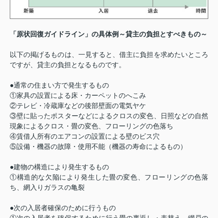
「原状回復ガイドライン」の具体例～貸主の負担とすべきもの～
以下の掲げるものは、一見すると、借主に負担を求めたいところ
ですが、貸主の負担となるものです。
●通常の住まい方で発生するもの
①家具の設置による床・カーペットのへこみ
②テレビ・冷蔵庫などの後部壁面の電気ヤケ
③壁に貼ったポスターなどによるクロスの変色、日照などの自然
現象によるクロス・畳の変色、フローリングの色落ち
④賃借人所有のエアコンの設置による壁のビス穴
⑤設備・機器の故障・使用不能（機器の寿命によるもの）
●建物の構造により発生するもの
①構造的な欠陥により発生した畳の変色、フローリングの色落
ち、網入りガラスの亀裂
●次の入居者確保のために行うもの