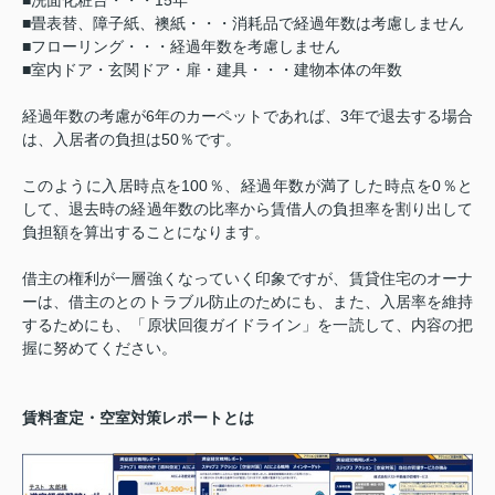
■洗面化粧台・・・
15
年
■畳表替、障子紙、襖紙・・・消耗品で経過年数は考慮しません
■フローリング・・・経過年数を考慮しません
■室内ドア・玄関ドア・扉・建具・・・建物本体の年数
経過年数の考慮が
6
年のカーペットであれば、
3
年で退去する場合
は、入居者の負担は
50
％です。
このように入居時点を
100
％、経過年数が満了した時点を
0
％と
して、退去時の経過年数の比率から賃借人の負担率を割り出して
負担額を算出することになります。
借主の権利が一層強くなっていく印象ですが、賃貸住宅のオーナ
ーは、借主のとのトラブル防止のためにも、また、入居率を維持
するためにも、「原状回復ガイドライン」を一読して、内容の把
握に努めてください。
賃料査定・空室対策レポートとは