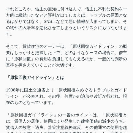
それどころか、借主の無知に付け込んで、借主に不利な契約を一
方的に締結したなどと評判が出てしまえば、トラブルの原因とな
るばかりではなく、
SNS
上などで悪い情報が広まってしまい、そ
の物件の入居率を悪化させてしまうというリスクにもつながりま
す。
そこで、賃貸住宅のオーナーは、「原状回復ガイドライン」の概
要はしっかりと把握した上で、どのようなケースの場合に、借主
に「原状回復」の費用を負担してもらえるのか、一般的な判断の
基準を押さえていくことが大切です。
「原状回復ガイドライン」とは
1998
年に国土交通省より「原状回復をめぐるトラブルとガイド
ライン」が公表され、その後、何度かの追加や改訂が行われ、現
在のものとなっています。
「原状回復ガイドライン」の一番のポイントは、「原状回復と
は、賃借人の居住、使用により発生した建物価値の減少のうち、
賃借人の故意・過失、善管注意義務違反、その他通常の使用を超