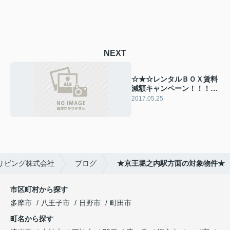
NEXT
☆★☆レンタルＢＯＸ賃料
減額キャンペーン！！！
☆★☆
2017.05.25
リビング株式会社
ブログ
★京王堀之内駅方面の対象物件★
市区町村から探す
多摩市
八王子市
日野市
町田市
町名から探す