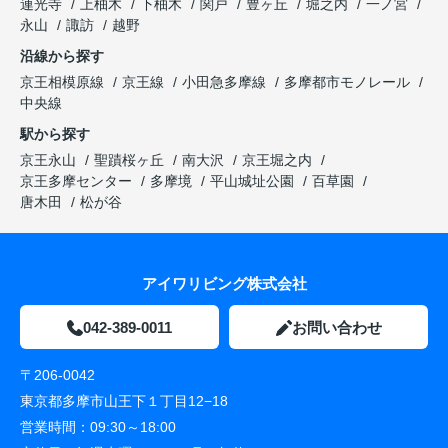
連光寺
上柚木
下柚木
関戸
豊ヶ丘
堀之内
一ノ宮
永山
諏訪
越野
沿線から探す
京王相模原線
京王線
小田急多摩線
多摩都市モノレール
中央線
駅から探す
京王永山
聖蹟桜ヶ丘
南大沢
京王堀之内
京王多摩センター
多摩境
平山城址公園
百草園
唐木田
松が谷
アイワリビング株式会社
042-389-0011
お問い合わせ
〒206-0042
東京都多摩市山王下１丁目12−18
営業時間：
09:30～18:00