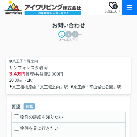
0
お気に入り
お問い合わせ
入力
確認
完了
八王子市堀之内
サンフォレスタ岩岡
3.4
万円
管理/共益費
2,000円
20.00㎡（1K）
京王相模原線「京王堀之内」駅
京王線「平山城址公園」駅
要望
任意
物件の詳細を知りたい
物件を見に行きたい