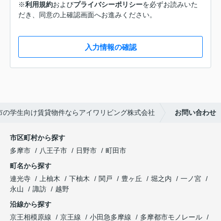
※
利用規約
および
プライバシーポリシー
を必ずお読みいた
だき、同意の上確認画面へお進みください。
入力情報の確認
市の学生向け賃貸物件ならアイワリビング株式会社
お問い合わせ
市区町村から探す
多摩市
八王子市
日野市
町田市
町名から探す
連光寺
上柚木
下柚木
関戸
豊ヶ丘
堀之内
一ノ宮
永山
諏訪
越野
沿線から探す
京王相模原線
京王線
小田急多摩線
多摩都市モノレール