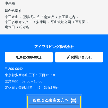
中央線
駅から探す
京王永山
聖蹟桜ヶ丘
南大沢
京王堀之内
京王多摩センター
多摩境
平山城址公園
百草園
唐木田
松が谷
アイワリビング株式会社
042-389-0011
お問い合わせ
〒206-0042
東京都多摩市山王下１丁目12−18
営業時間：
09:30～18:00
定休日：
毎週水曜 ※2、3月は無休