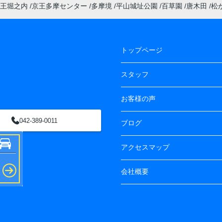
王堀之内
京王多摩センター
多摩境
平山城址公園
百草園
唐木田
松
トップページ
スタッフ
お客様の声
042-389-0011
ブログ
アクセスマップ
会社概要