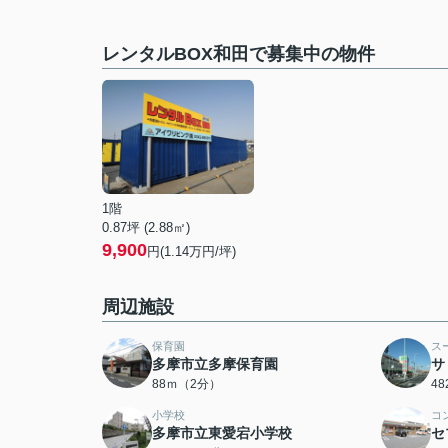
レンタルBOX和田で募集中の物件
1階
0.87坪 (2.88㎡)
9,900
円(1.14万円/坪)
周辺施設
保育園
ス
多摩市立多摩保育園
サ
88ｍ（2分）
4
小学校
コ
多摩市立東愛宕小学校
セ