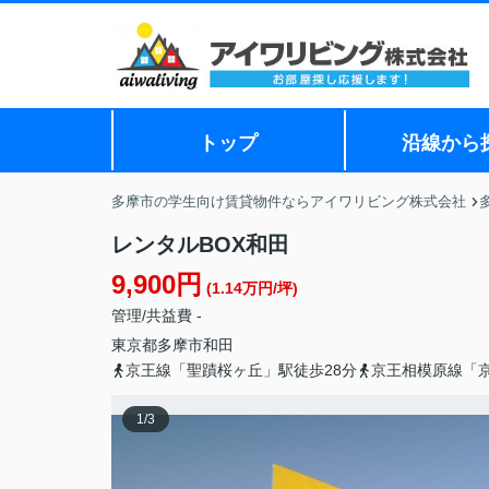
トップ
沿線から
多摩市の学生向け賃貸物件ならアイワリビング株式会社
レンタルBOX和田
9,900円
(1.14万円/坪)
管理/共益費 -
東京都
多摩市
和田
京王線「聖蹟桜ヶ丘」駅徒歩28分
京王相模原線「京
1
/
3