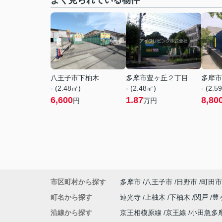
よく見られている物件
八王子市下柚木
多摩市豊ヶ丘２丁目
多摩市
- (2.48㎡)
- (2.48㎡)
- (2.5
6,600
1.87
8,80
円
万円
市区町村から探す
多摩市
八王子市
日野市
町田市
町名から探す
連光寺
上柚木
下柚木
関戸
豊
沿線から探す
京王相模原線
京王線
小田急多