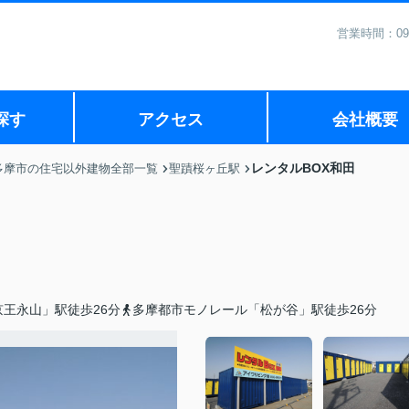
営業時間：09
探す
アクセス
会社概要
レンタルBOX和田
多摩市の住宅以外建物全部一覧
聖蹟桜ヶ丘駅
王永山」駅徒歩26分
多摩都市モノレール「松が谷」駅徒歩26分