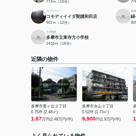
774ｍ（10分）
7
スーパー
幼
コモディイイダ聖蹟和田店
緑
902ｍ（12分）
9
小学校
多摩市立東寺方小学校
1416ｍ（18分）
近隣の物件
多摩市豊ヶ丘２丁目
多摩市永山２丁目
0.75坪 (2.48㎡)
0.52坪 (1.73㎡)
0
1.87
9,900
1
万円(
2.49
万円/坪)
円(
1.9
万円/坪)