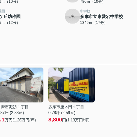
76ｍ（10分）
780ｍ（10分）
稚園
中学校
ケ丘幼稚園
多摩市立東愛宕中学校
05ｍ（12分）
1349ｍ（17分）
多摩市諏訪１丁目
多摩市唐木田１丁目
.87坪 (2.88㎡)
0.78坪 (2.59㎡)
.1
8,800
万円(
1.26
万円/坪)
円(
1.13
万円/坪)