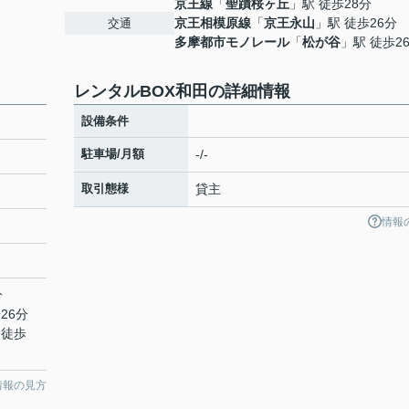
京王線
「
聖蹟桜ヶ丘
」駅 徒歩28分
京王相模原線
「
京王永山
」駅 徒歩26分
交通
多摩都市モノレール
「
松が谷
」駅 徒歩2
レンタルBOX和田の詳細情報
設備条件
駐車場/月額
-/-
取引態様
貸主
情報
分
26分
 徒歩
情報の見方