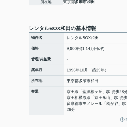
東京都
多摩市
和田
所在地
レンタルBOX和田の基本情報
物件名
レンタルBOX和田
価格
9,900円(1.14万円/坪)
管理/共益費
-
築年月
1996年10月（築29年）
所在地
東京都
多摩市
和田
交通
京王線
「
聖蹟桜ヶ丘
」駅 徒歩28
京王相模原線
「
京王永山
」駅 徒歩
多摩都市モノレール
「
松が谷
」駅
26分