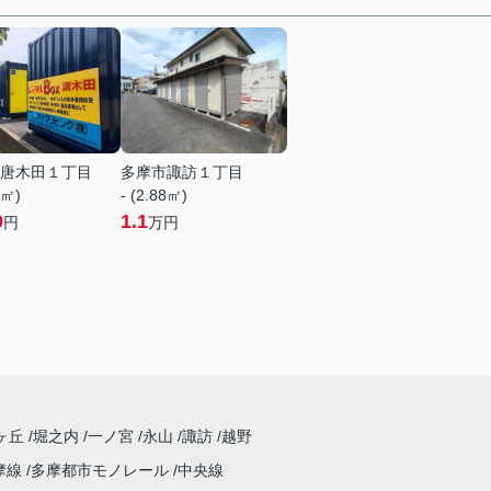
唐木田１丁目
多摩市諏訪１丁目
9㎡)
- (2.88㎡)
0
1.1
円
万円
ヶ丘
堀之内
一ノ宮
永山
諏訪
越野
摩線
多摩都市モノレール
中央線